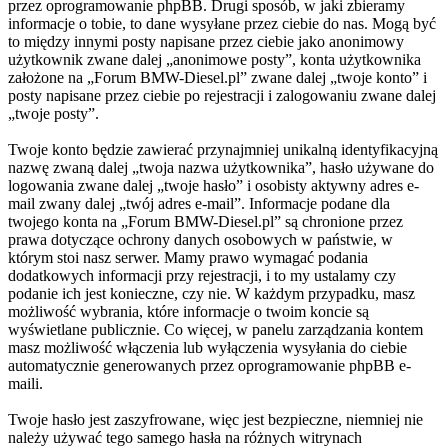
przez oprogramowanie phpBB. Drugi sposób, w jaki zbieramy
informacje o tobie, to dane wysyłane przez ciebie do nas. Mogą być
to między innymi posty napisane przez ciebie jako anonimowy
użytkownik zwane dalej „anonimowe posty”, konta użytkownika
założone na „Forum BMW-Diesel.pl” zwane dalej „twoje konto” i
posty napisane przez ciebie po rejestracji i zalogowaniu zwane dalej
„twoje posty”.
Twoje konto będzie zawierać przynajmniej unikalną identyfikacyjną
nazwę zwaną dalej „twoja nazwa użytkownika”, hasło używane do
logowania zwane dalej „twoje hasło” i osobisty aktywny adres e-
mail zwany dalej „twój adres e-mail”. Informacje podane dla
twojego konta na „Forum BMW-Diesel.pl” są chronione przez
prawa dotyczące ochrony danych osobowych w państwie, w
którym stoi nasz serwer. Mamy prawo wymagać podania
dodatkowych informacji przy rejestracji, i to my ustalamy czy
podanie ich jest konieczne, czy nie. W każdym przypadku, masz
możliwość wybrania, które informacje o twoim koncie są
wyświetlane publicznie. Co więcej, w panelu zarządzania kontem
masz możliwość włączenia lub wyłączenia wysyłania do ciebie
automatycznie generowanych przez oprogramowanie phpBB e-
maili.
Twoje hasło jest zaszyfrowane, więc jest bezpieczne, niemniej nie
należy używać tego samego hasła na różnych witrynach