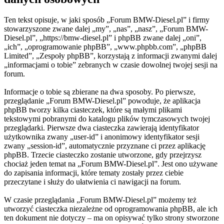
Ten tekst opisuje, w jaki sposób „Forum BMW-Diesel.pl” i firmy
stowarzyszone zwane dalej „my”, „nas”, „nasz”, „Forum BMW-
Diesel.pl”, „https://bmw-diesel.pl” i phpBB zwane dalej „oni”,
„ich”, „oprogramowanie phpBB”, „www.phpbb.com”, „phpBB
Limited”, „Zespoły phpBB”, korzystają z informacji zwanymi dalej
„informacjami o tobie” zebranych w czasie dowolnej twojej sesji na
forum.
Informacje o tobie są zbierane na dwa sposoby. Po pierwsze,
przeglądanie „Forum BMW-Diesel.pl” powoduje, że aplikacja
phpBB tworzy kilka ciasteczek, które są małymi plikami
tekstowymi pobranymi do katalogu plików tymczasowych twojej
przeglądarki. Pierwsze dwa ciasteczka zawierają identyfikator
użytkownika zwany „user-id” i anonimowy identyfikator sesji
zwany „session-id”, automatycznie przyznane ci przez aplikację
phpBB. Trzecie ciasteczko zostanie utworzone, gdy przejrzysz
chociaż jeden temat na „Forum BMW-Diesel.pl”. Jest ono używane
do zapisania informacji, które tematy zostały przez ciebie
przeczytane i służy do ułatwienia ci nawigacji na forum.
W czasie przeglądania „Forum BMW-Diesel.pl” możemy też
utworzyć ciasteczka niezależne od oprogramowania phpBB, ale ich
ten dokument nie dotyczy – ma on opisywać tylko strony stworzone