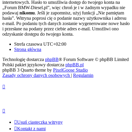
internetowych. Hasło to umożliwia dostęp do twojego konta na
„Forum BMW-Diesel.pl”, więc chroń je i w żadnym wypadku nie
podawaj
nikomu
. Jeśli je zapomnisz, użyj funkcji „Nie pamiętam
hasła”. Witryna poprosi cię o podanie nazwy użytkownika i adresu
e-mail. Po podaniu tych danych zostanie wygenerowane nowe hasło
i przesłane na podany przez ciebie adres e-mail. Umożliwi ono
odzyskanie dostępu do twojego konta.
Strefa czasowa
UTC+02:00
Strona główna
Technologię dostarcza
phpBB
® Forum Software © phpBB Limited
Polski pakiet językowy dostarcza
phpBB.pl
phpBB 3 Quarto theme by
PixelGoose Studio
Zasady ochrony danych osobowych
|
Regulamin
Usuń ciasteczka witryny
Kontakt z nami