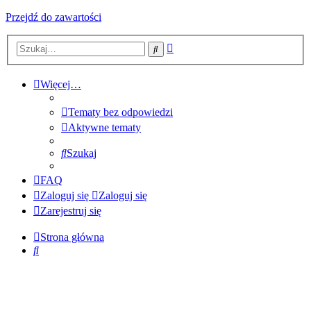
Przejdź do zawartości
Wyszukiwanie
Szukaj
zaawansowane
Więcej…
Tematy bez odpowiedzi
Aktywne tematy
Szukaj
FAQ
Zaloguj się
Zaloguj się
Zarejestruj się
Strona główna
Szukaj