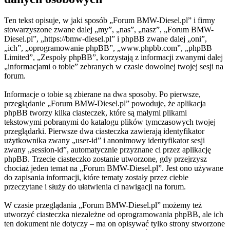
Ten tekst opisuje, w jaki sposób „Forum BMW-Diesel.pl” i firmy
stowarzyszone zwane dalej „my”, „nas”, „nasz”, „Forum BMW-
Diesel.pl”, „https://bmw-diesel.pl” i phpBB zwane dalej „oni”,
„ich”, „oprogramowanie phpBB”, „www.phpbb.com”, „phpBB
Limited”, „Zespoły phpBB”, korzystają z informacji zwanymi dalej
„informacjami o tobie” zebranych w czasie dowolnej twojej sesji na
forum.
Informacje o tobie są zbierane na dwa sposoby. Po pierwsze,
przeglądanie „Forum BMW-Diesel.pl” powoduje, że aplikacja
phpBB tworzy kilka ciasteczek, które są małymi plikami
tekstowymi pobranymi do katalogu plików tymczasowych twojej
przeglądarki. Pierwsze dwa ciasteczka zawierają identyfikator
użytkownika zwany „user-id” i anonimowy identyfikator sesji
zwany „session-id”, automatycznie przyznane ci przez aplikację
phpBB. Trzecie ciasteczko zostanie utworzone, gdy przejrzysz
chociaż jeden temat na „Forum BMW-Diesel.pl”. Jest ono używane
do zapisania informacji, które tematy zostały przez ciebie
przeczytane i służy do ułatwienia ci nawigacji na forum.
W czasie przeglądania „Forum BMW-Diesel.pl” możemy też
utworzyć ciasteczka niezależne od oprogramowania phpBB, ale ich
ten dokument nie dotyczy – ma on opisywać tylko strony stworzone