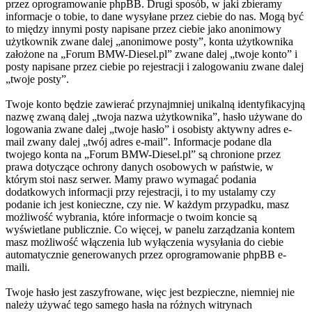
przez oprogramowanie phpBB. Drugi sposób, w jaki zbieramy
informacje o tobie, to dane wysyłane przez ciebie do nas. Mogą być
to między innymi posty napisane przez ciebie jako anonimowy
użytkownik zwane dalej „anonimowe posty”, konta użytkownika
założone na „Forum BMW-Diesel.pl” zwane dalej „twoje konto” i
posty napisane przez ciebie po rejestracji i zalogowaniu zwane dalej
„twoje posty”.
Twoje konto będzie zawierać przynajmniej unikalną identyfikacyjną
nazwę zwaną dalej „twoja nazwa użytkownika”, hasło używane do
logowania zwane dalej „twoje hasło” i osobisty aktywny adres e-
mail zwany dalej „twój adres e-mail”. Informacje podane dla
twojego konta na „Forum BMW-Diesel.pl” są chronione przez
prawa dotyczące ochrony danych osobowych w państwie, w
którym stoi nasz serwer. Mamy prawo wymagać podania
dodatkowych informacji przy rejestracji, i to my ustalamy czy
podanie ich jest konieczne, czy nie. W każdym przypadku, masz
możliwość wybrania, które informacje o twoim koncie są
wyświetlane publicznie. Co więcej, w panelu zarządzania kontem
masz możliwość włączenia lub wyłączenia wysyłania do ciebie
automatycznie generowanych przez oprogramowanie phpBB e-
maili.
Twoje hasło jest zaszyfrowane, więc jest bezpieczne, niemniej nie
należy używać tego samego hasła na różnych witrynach