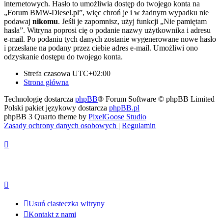
internetowych. Hasło to umożliwia dostęp do twojego konta na
„Forum BMW-Diesel.pl”, więc chroń je i w żadnym wypadku nie
podawaj
nikomu
. Jeśli je zapomnisz, użyj funkcji „Nie pamiętam
hasła”. Witryna poprosi cię o podanie nazwy użytkownika i adresu
e-mail. Po podaniu tych danych zostanie wygenerowane nowe hasło
i przesłane na podany przez ciebie adres e-mail. Umożliwi ono
odzyskanie dostępu do twojego konta.
Strefa czasowa
UTC+02:00
Strona główna
Technologię dostarcza
phpBB
® Forum Software © phpBB Limited
Polski pakiet językowy dostarcza
phpBB.pl
phpBB 3 Quarto theme by
PixelGoose Studio
Zasady ochrony danych osobowych
|
Regulamin
Usuń ciasteczka witryny
Kontakt z nami