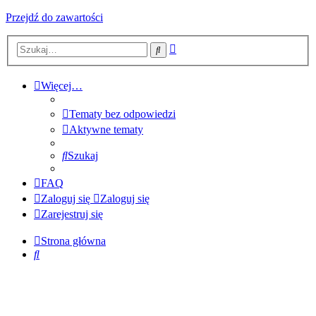
Przejdź do zawartości
Wyszukiwanie
Szukaj
zaawansowane
Więcej…
Tematy bez odpowiedzi
Aktywne tematy
Szukaj
FAQ
Zaloguj się
Zaloguj się
Zarejestruj się
Strona główna
Szukaj