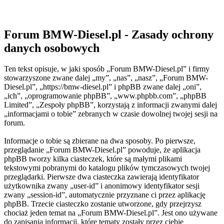
Forum BMW-Diesel.pl - Zasady ochrony
danych osobowych
Ten tekst opisuje, w jaki sposób „Forum BMW-Diesel.pl” i firmy
stowarzyszone zwane dalej „my”, „nas”, „nasz”, „Forum BMW-
Diesel.pl”, „https://bmw-diesel.pl” i phpBB zwane dalej „oni”,
„ich”, „oprogramowanie phpBB”, „www.phpbb.com”, „phpBB
Limited”, „Zespoły phpBB”, korzystają z informacji zwanymi dalej
„informacjami o tobie” zebranych w czasie dowolnej twojej sesji na
forum.
Informacje o tobie są zbierane na dwa sposoby. Po pierwsze,
przeglądanie „Forum BMW-Diesel.pl” powoduje, że aplikacja
phpBB tworzy kilka ciasteczek, które są małymi plikami
tekstowymi pobranymi do katalogu plików tymczasowych twojej
przeglądarki. Pierwsze dwa ciasteczka zawierają identyfikator
użytkownika zwany „user-id” i anonimowy identyfikator sesji
zwany „session-id”, automatycznie przyznane ci przez aplikację
phpBB. Trzecie ciasteczko zostanie utworzone, gdy przejrzysz
chociaż jeden temat na „Forum BMW-Diesel.pl”. Jest ono używane
do zapisania informacji, które tematy zostały przez ciebie