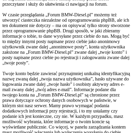
przeczytane i służy do ułatwienia ci nawigacji na forum.
W czasie przeglądania „Forum BMW-Diesel.pl” możemy też
utworzyć ciasteczka niezależne od oprogramowania phpBB, ale ich
ten dokument nie dotyczy – ma on opisywać tylko strony stworzone
przez oprogramowanie phpBB. Drugi sposób, w jaki zbieramy
informacje o tobie, to dane wysyłane przez ciebie do nas. Mogą być
to między innymi posty napisane przez ciebie jako anonimowy
użytkownik zwane dalej „anonimowe posty”, konta użytkownika
założone na „Forum BMW-Diesel.pl” zwane dalej „twoje konto” i
posty napisane przez ciebie po rejestracji i zalogowaniu zwane dalej
„twoje posty”.
Twoje konto będzie zawierać przynajmniej unikalną identyfikacyjną
nazwę zwaną dalej „twoja nazwa użytkownika”, hasło używane do
logowania zwane dalej „twoje hasło” i osobisty aktywny adres e-
mail zwany dalej „twój adres e-mail”. Informacje podane dla
twojego konta na „Forum BMW-Diesel.pl” są chronione przez
prawa dotyczące ochrony danych osobowych w państwie, w
którym stoi nasz serwer. Mamy prawo wymagać podania
dodatkowych informacji przy rejestracji, i to my ustalamy czy
podanie ich jest konieczne, czy nie. W każdym przypadku, masz
możliwość wybrania, które informacje o twoim koncie są
wyświetlane publicznie. Co więcej, w panelu zarządzania kontem
masz możliwość włączenia lub wyłączenia wysyłania do ciebie