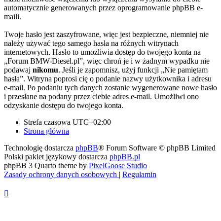
automatycznie generowanych przez oprogramowanie phpBB e-
maili.
Twoje hasło jest zaszyfrowane, więc jest bezpieczne, niemniej nie
należy używać tego samego hasła na różnych witrynach
internetowych. Hasło to umożliwia dostęp do twojego konta na
„Forum BMW-Diesel.pl”, więc chroń je i w żadnym wypadku nie
podawaj
nikomu
. Jeśli je zapomnisz, użyj funkcji „Nie pamiętam
hasła”. Witryna poprosi cię o podanie nazwy użytkownika i adresu
e-mail. Po podaniu tych danych zostanie wygenerowane nowe hasło
i przesłane na podany przez ciebie adres e-mail. Umożliwi ono
odzyskanie dostępu do twojego konta.
Strefa czasowa
UTC+02:00
Strona główna
Technologię dostarcza
phpBB
® Forum Software © phpBB Limited
Polski pakiet językowy dostarcza
phpBB.pl
phpBB 3 Quarto theme by
PixelGoose Studio
Zasady ochrony danych osobowych
|
Regulamin