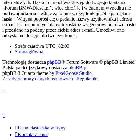
internetowych. Hasło to umożliwia dostęp do twojego konta na
„Forum BMW-Diesel.pl”, więc chroń je i w żadnym wypadku nie
podawaj
nikomu
. Jeśli je zapomnisz, użyj funkcji „Nie pamiętam
hasła”. Witryna poprosi cię o podanie nazwy użytkownika i adresu
e-mail. Po podaniu tych danych zostanie wygenerowane nowe hasło
i przesłane na podany przez ciebie adres e-mail. Umożliwi ono
odzyskanie dostępu do twojego konta.
Strefa czasowa
UTC+02:00
Strona główna
Technologię dostarcza
phpBB
® Forum Software © phpBB Limited
Polski pakiet językowy dostarcza
phpBB.pl
phpBB 3 Quarto theme by
PixelGoose Studio
Zasady ochrony danych osobowych
|
Regulamin
Usuń ciasteczka witryny
Kontakt z nami