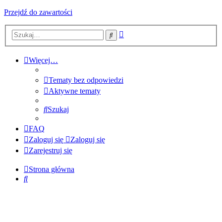
Przejdź do zawartości
Wyszukiwanie
Szukaj
zaawansowane
Więcej…
Tematy bez odpowiedzi
Aktywne tematy
Szukaj
FAQ
Zaloguj się
Zaloguj się
Zarejestruj się
Strona główna
Szukaj