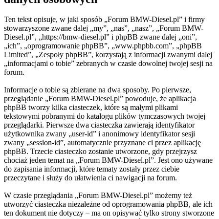
Ten tekst opisuje, w jaki sposób „Forum BMW-Diesel.pl” i firmy
stowarzyszone zwane dalej „my”, „nas”, „nasz”, „Forum BMW-
Diesel.pl”, „https://bmw-diesel.pl” i phpBB zwane dalej „oni”,
„ich”, „oprogramowanie phpBB”, „www.phpbb.com”, „phpBB
Limited”, „Zespoły phpBB”, korzystają z informacji zwanymi dalej
„informacjami o tobie” zebranych w czasie dowolnej twojej sesji na
forum.
Informacje o tobie są zbierane na dwa sposoby. Po pierwsze,
przeglądanie „Forum BMW-Diesel.pl” powoduje, że aplikacja
phpBB tworzy kilka ciasteczek, które są małymi plikami
tekstowymi pobranymi do katalogu plików tymczasowych twojej
przeglądarki. Pierwsze dwa ciasteczka zawierają identyfikator
użytkownika zwany „user-id” i anonimowy identyfikator sesji
zwany „session-id”, automatycznie przyznane ci przez aplikację
phpBB. Trzecie ciasteczko zostanie utworzone, gdy przejrzysz
chociaż jeden temat na „Forum BMW-Diesel.pl”. Jest ono używane
do zapisania informacji, które tematy zostały przez ciebie
przeczytane i służy do ułatwienia ci nawigacji na forum.
W czasie przeglądania „Forum BMW-Diesel.pl” możemy też
utworzyć ciasteczka niezależne od oprogramowania phpBB, ale ich
ten dokument nie dotyczy – ma on opisywać tylko strony stworzone