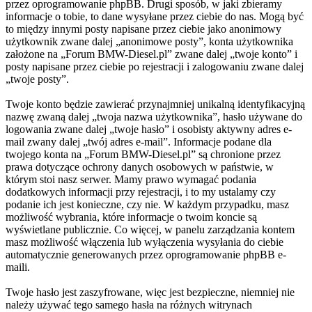
przez oprogramowanie phpBB. Drugi sposób, w jaki zbieramy
informacje o tobie, to dane wysyłane przez ciebie do nas. Mogą być
to między innymi posty napisane przez ciebie jako anonimowy
użytkownik zwane dalej „anonimowe posty”, konta użytkownika
założone na „Forum BMW-Diesel.pl” zwane dalej „twoje konto” i
posty napisane przez ciebie po rejestracji i zalogowaniu zwane dalej
„twoje posty”.
Twoje konto będzie zawierać przynajmniej unikalną identyfikacyjną
nazwę zwaną dalej „twoja nazwa użytkownika”, hasło używane do
logowania zwane dalej „twoje hasło” i osobisty aktywny adres e-
mail zwany dalej „twój adres e-mail”. Informacje podane dla
twojego konta na „Forum BMW-Diesel.pl” są chronione przez
prawa dotyczące ochrony danych osobowych w państwie, w
którym stoi nasz serwer. Mamy prawo wymagać podania
dodatkowych informacji przy rejestracji, i to my ustalamy czy
podanie ich jest konieczne, czy nie. W każdym przypadku, masz
możliwość wybrania, które informacje o twoim koncie są
wyświetlane publicznie. Co więcej, w panelu zarządzania kontem
masz możliwość włączenia lub wyłączenia wysyłania do ciebie
automatycznie generowanych przez oprogramowanie phpBB e-
maili.
Twoje hasło jest zaszyfrowane, więc jest bezpieczne, niemniej nie
należy używać tego samego hasła na różnych witrynach