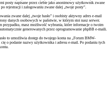
nymi posty napisane przez ciebie jako anonimowy użytkownik zwane
o rejestracji i zalogowaniu zwane dalej „twoje posty”.
wania zwane dalej „twoje hasło” i osobisty aktywny adres e-mail
hrony danych osobowych w państwie, w którym stoi nasz serwer.
ym przypadku, masz możliwość wybrania, które informacje o twoim
ie automatycznie generowanych przez oprogramowanie phpBB e-maili.
. Hasło to umożliwia dostęp do twojego konta na „Forum BMW-
si cię o podanie nazwy użytkownika i adresu e-mail. Po podaniu tych
konta.