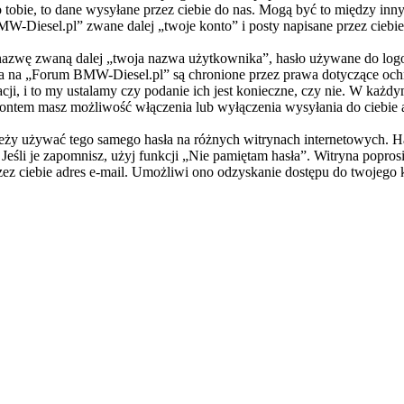
tobie, to dane wysyłane przez ciebie do nas. Mogą być to między in
Diesel.pl” zwane dalej „twoje konto” i posty napisane przez ciebie p
 nazwę zwaną dalej „twoja nazwa użytkownika”, hasło używane do logo
nta na „Forum BMW-Diesel.pl” są chronione przez prawa dotyczące oc
i, i to my ustalamy czy podanie ich jest konieczne, czy nie. W każd
a kontem masz możliwość włączenia lub wyłączenia wysyłania do cieb
 należy używać tego samego hasła na różnych witrynach internetowych
. Jeśli je zapomnisz, użyj funkcji „Nie pamiętam hasła”. Witryna popro
ez ciebie adres e-mail. Umożliwi ono odzyskanie dostępu do twojego 