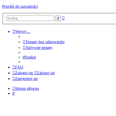
Przejdź do zawartości
Wyszukiwanie
Szukaj
zaawansowane
Więcej…
Tematy bez odpowiedzi
Aktywne tematy
Szukaj
FAQ
Zaloguj się
Zaloguj się
Zarejestruj się
Strona główna
Szukaj