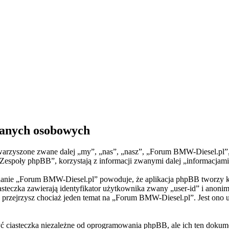
danych osobowych
warzyszone zwane dalej „my”, „nas”, „nasz”, „Forum BMW-Diesel.pl”, „
ły phpBB”, korzystają z informacji zwanymi dalej „informacjami o 
lądanie „Forum BMW-Diesel.pl” powoduje, że aplikacja phpBB tworzy k
steczka zawierają identyfikator użytkownika zwany „user-id” i anonim
y przejrzysz chociaż jeden temat na „Forum BMW-Diesel.pl”. Jest ono uż
ciasteczka niezależne od oprogramowania phpBB, ale ich ten dokumen