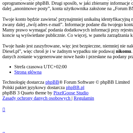
oprogramowanie phpBB. Drugi sposób, w jaki zbieramy informacje o 
dalej „anonimowe posty”, konta użytkownika założone na „Forum BMW-
Twoje konto będzie zawierać przynajmniej unikalną identyfikacyjną
zwany dalej „twój adres e-mail”. Informacje podane dla twojego ko
Mamy prawo wymagać podania dodatkowych informacji przy rejestracj
koncie są wyświetlane publicznie. Co więcej, w panelu zarządzani
Twoje hasło jest zaszyfrowane, więc jest bezpieczne, niemniej nie
Diesel.pl”, więc chroń je i w żadnym wypadku nie podawaj
nikomu
danych zostanie wygenerowane nowe hasło i przesłane na podany prz
Strefa czasowa
UTC+02:00
Strona główna
Technologię dostarcza
phpBB
® Forum Software © phpBB Limited
Polski pakiet językowy dostarcza
phpBB.pl
phpBB 3 Quarto theme by
PixelGoose Studio
Zasady ochrony danych osobowych
|
Regulamin