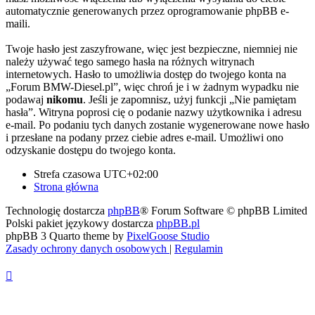
automatycznie generowanych przez oprogramowanie phpBB e-
maili.
Twoje hasło jest zaszyfrowane, więc jest bezpieczne, niemniej nie
należy używać tego samego hasła na różnych witrynach
internetowych. Hasło to umożliwia dostęp do twojego konta na
„Forum BMW-Diesel.pl”, więc chroń je i w żadnym wypadku nie
podawaj
nikomu
. Jeśli je zapomnisz, użyj funkcji „Nie pamiętam
hasła”. Witryna poprosi cię o podanie nazwy użytkownika i adresu
e-mail. Po podaniu tych danych zostanie wygenerowane nowe hasło
i przesłane na podany przez ciebie adres e-mail. Umożliwi ono
odzyskanie dostępu do twojego konta.
Strefa czasowa
UTC+02:00
Strona główna
Technologię dostarcza
phpBB
® Forum Software © phpBB Limited
Polski pakiet językowy dostarcza
phpBB.pl
phpBB 3 Quarto theme by
PixelGoose Studio
Zasady ochrony danych osobowych
|
Regulamin