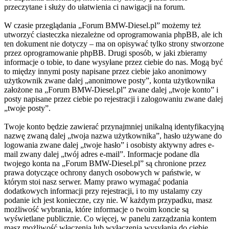
przeczytane i służy do ułatwienia ci nawigacji na forum.
W czasie przeglądania „Forum BMW-Diesel.pl” możemy też
utworzyć ciasteczka niezależne od oprogramowania phpBB, ale ich
ten dokument nie dotyczy – ma on opisywać tylko strony stworzone
przez oprogramowanie phpBB. Drugi sposób, w jaki zbieramy
informacje o tobie, to dane wysyłane przez ciebie do nas. Mogą być
to między innymi posty napisane przez ciebie jako anonimowy
użytkownik zwane dalej „anonimowe posty”, konta użytkownika
założone na „Forum BMW-Diesel.pl” zwane dalej „twoje konto” i
posty napisane przez ciebie po rejestracji i zalogowaniu zwane dalej
„twoje posty”.
Twoje konto będzie zawierać przynajmniej unikalną identyfikacyjną
nazwę zwaną dalej „twoja nazwa użytkownika”, hasło używane do
logowania zwane dalej „twoje hasło” i osobisty aktywny adres e-
mail zwany dalej „twój adres e-mail”. Informacje podane dla
twojego konta na „Forum BMW-Diesel.pl” są chronione przez
prawa dotyczące ochrony danych osobowych w państwie, w
którym stoi nasz serwer. Mamy prawo wymagać podania
dodatkowych informacji przy rejestracji, i to my ustalamy czy
podanie ich jest konieczne, czy nie. W każdym przypadku, masz
możliwość wybrania, które informacje o twoim koncie są
wyświetlane publicznie. Co więcej, w panelu zarządzania kontem
masz możliwość włączenia lub wyłączenia wysyłania do ciebie