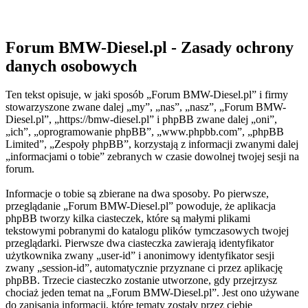
Forum BMW-Diesel.pl - Zasady ochrony
danych osobowych
Ten tekst opisuje, w jaki sposób „Forum BMW-Diesel.pl” i firmy
stowarzyszone zwane dalej „my”, „nas”, „nasz”, „Forum BMW-
Diesel.pl”, „https://bmw-diesel.pl” i phpBB zwane dalej „oni”,
„ich”, „oprogramowanie phpBB”, „www.phpbb.com”, „phpBB
Limited”, „Zespoły phpBB”, korzystają z informacji zwanymi dalej
„informacjami o tobie” zebranych w czasie dowolnej twojej sesji na
forum.
Informacje o tobie są zbierane na dwa sposoby. Po pierwsze,
przeglądanie „Forum BMW-Diesel.pl” powoduje, że aplikacja
phpBB tworzy kilka ciasteczek, które są małymi plikami
tekstowymi pobranymi do katalogu plików tymczasowych twojej
przeglądarki. Pierwsze dwa ciasteczka zawierają identyfikator
użytkownika zwany „user-id” i anonimowy identyfikator sesji
zwany „session-id”, automatycznie przyznane ci przez aplikację
phpBB. Trzecie ciasteczko zostanie utworzone, gdy przejrzysz
chociaż jeden temat na „Forum BMW-Diesel.pl”. Jest ono używane
do zapisania informacji, które tematy zostały przez ciebie