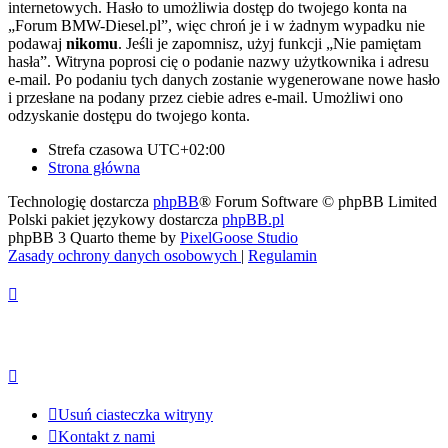
internetowych. Hasło to umożliwia dostęp do twojego konta na
„Forum BMW-Diesel.pl”, więc chroń je i w żadnym wypadku nie
podawaj
nikomu
. Jeśli je zapomnisz, użyj funkcji „Nie pamiętam
hasła”. Witryna poprosi cię o podanie nazwy użytkownika i adresu
e-mail. Po podaniu tych danych zostanie wygenerowane nowe hasło
i przesłane na podany przez ciebie adres e-mail. Umożliwi ono
odzyskanie dostępu do twojego konta.
Strefa czasowa
UTC+02:00
Strona główna
Technologię dostarcza
phpBB
® Forum Software © phpBB Limited
Polski pakiet językowy dostarcza
phpBB.pl
phpBB 3 Quarto theme by
PixelGoose Studio
Zasady ochrony danych osobowych
|
Regulamin
Usuń ciasteczka witryny
Kontakt z nami