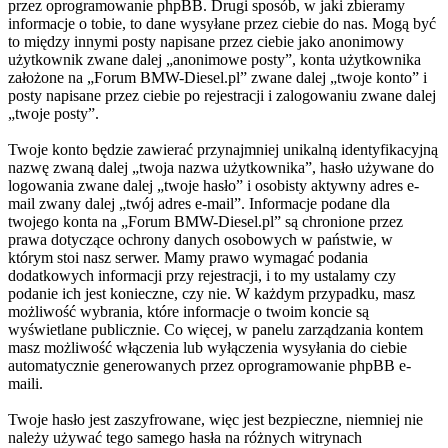
przez oprogramowanie phpBB. Drugi sposób, w jaki zbieramy
informacje o tobie, to dane wysyłane przez ciebie do nas. Mogą być
to między innymi posty napisane przez ciebie jako anonimowy
użytkownik zwane dalej „anonimowe posty”, konta użytkownika
założone na „Forum BMW-Diesel.pl” zwane dalej „twoje konto” i
posty napisane przez ciebie po rejestracji i zalogowaniu zwane dalej
„twoje posty”.
Twoje konto będzie zawierać przynajmniej unikalną identyfikacyjną
nazwę zwaną dalej „twoja nazwa użytkownika”, hasło używane do
logowania zwane dalej „twoje hasło” i osobisty aktywny adres e-
mail zwany dalej „twój adres e-mail”. Informacje podane dla
twojego konta na „Forum BMW-Diesel.pl” są chronione przez
prawa dotyczące ochrony danych osobowych w państwie, w
którym stoi nasz serwer. Mamy prawo wymagać podania
dodatkowych informacji przy rejestracji, i to my ustalamy czy
podanie ich jest konieczne, czy nie. W każdym przypadku, masz
możliwość wybrania, które informacje o twoim koncie są
wyświetlane publicznie. Co więcej, w panelu zarządzania kontem
masz możliwość włączenia lub wyłączenia wysyłania do ciebie
automatycznie generowanych przez oprogramowanie phpBB e-
maili.
Twoje hasło jest zaszyfrowane, więc jest bezpieczne, niemniej nie
należy używać tego samego hasła na różnych witrynach