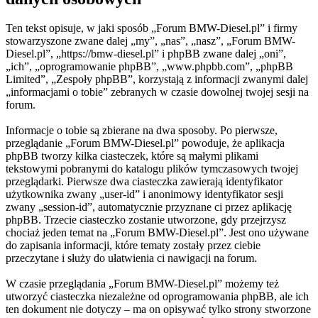
Ten tekst opisuje, w jaki sposób „Forum BMW-Diesel.pl” i firmy
stowarzyszone zwane dalej „my”, „nas”, „nasz”, „Forum BMW-
Diesel.pl”, „https://bmw-diesel.pl” i phpBB zwane dalej „oni”,
„ich”, „oprogramowanie phpBB”, „www.phpbb.com”, „phpBB
Limited”, „Zespoły phpBB”, korzystają z informacji zwanymi dalej
„informacjami o tobie” zebranych w czasie dowolnej twojej sesji na
forum.
Informacje o tobie są zbierane na dwa sposoby. Po pierwsze,
przeglądanie „Forum BMW-Diesel.pl” powoduje, że aplikacja
phpBB tworzy kilka ciasteczek, które są małymi plikami
tekstowymi pobranymi do katalogu plików tymczasowych twojej
przeglądarki. Pierwsze dwa ciasteczka zawierają identyfikator
użytkownika zwany „user-id” i anonimowy identyfikator sesji
zwany „session-id”, automatycznie przyznane ci przez aplikację
phpBB. Trzecie ciasteczko zostanie utworzone, gdy przejrzysz
chociaż jeden temat na „Forum BMW-Diesel.pl”. Jest ono używane
do zapisania informacji, które tematy zostały przez ciebie
przeczytane i służy do ułatwienia ci nawigacji na forum.
W czasie przeglądania „Forum BMW-Diesel.pl” możemy też
utworzyć ciasteczka niezależne od oprogramowania phpBB, ale ich
ten dokument nie dotyczy – ma on opisywać tylko strony stworzone