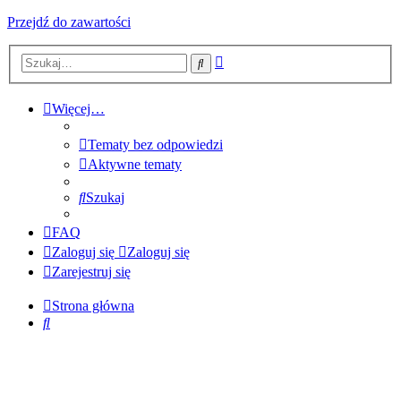
Przejdź do zawartości
Wyszukiwanie
Szukaj
zaawansowane
Więcej…
Tematy bez odpowiedzi
Aktywne tematy
Szukaj
FAQ
Zaloguj się
Zaloguj się
Zarejestruj się
Strona główna
Szukaj