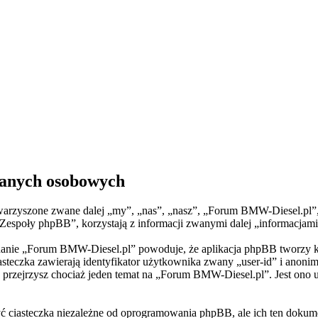
danych osobowych
warzyszone zwane dalej „my”, „nas”, „nasz”, „Forum BMW-Diesel.pl”, „
ły phpBB”, korzystają z informacji zwanymi dalej „informacjami o 
lądanie „Forum BMW-Diesel.pl” powoduje, że aplikacja phpBB tworzy k
steczka zawierają identyfikator użytkownika zwany „user-id” i anonim
y przejrzysz chociaż jeden temat na „Forum BMW-Diesel.pl”. Jest ono uż
ciasteczka niezależne od oprogramowania phpBB, ale ich ten dokumen