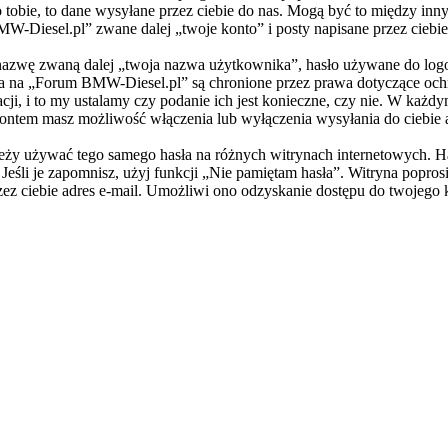
tobie, to dane wysyłane przez ciebie do nas. Mogą być to między in
Diesel.pl” zwane dalej „twoje konto” i posty napisane przez ciebie p
 nazwę zwaną dalej „twoja nazwa użytkownika”, hasło używane do logo
nta na „Forum BMW-Diesel.pl” są chronione przez prawa dotyczące oc
i, i to my ustalamy czy podanie ich jest konieczne, czy nie. W każd
a kontem masz możliwość włączenia lub wyłączenia wysyłania do cieb
 należy używać tego samego hasła na różnych witrynach internetowych
. Jeśli je zapomnisz, użyj funkcji „Nie pamiętam hasła”. Witryna popro
ez ciebie adres e-mail. Umożliwi ono odzyskanie dostępu do twojego 