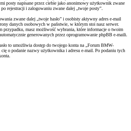
nymi posty napisane przez ciebie jako anonimowy użytkownik zwane
o rejestracji i zalogowaniu zwane dalej „twoje posty”.
wania zwane dalej „twoje hasło” i osobisty aktywny adres e-mail
hrony danych osobowych w państwie, w którym stoi nasz serwer.
ym przypadku, masz możliwość wybrania, które informacje o twoim
ie automatycznie generowanych przez oprogramowanie phpBB e-maili.
. Hasło to umożliwia dostęp do twojego konta na „Forum BMW-
si cię o podanie nazwy użytkownika i adresu e-mail. Po podaniu tych
konta.