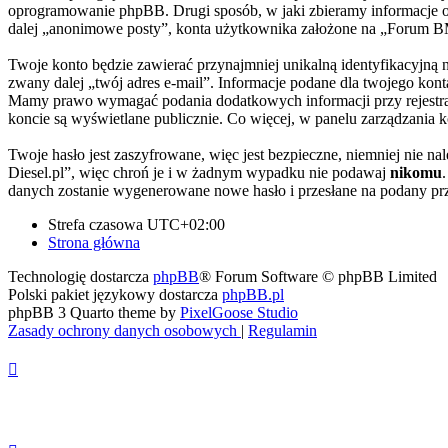
oprogramowanie phpBB. Drugi sposób, w jaki zbieramy informacje o 
dalej „anonimowe posty”, konta użytkownika założone na „Forum BMW-
Twoje konto będzie zawierać przynajmniej unikalną identyfikacyjną
zwany dalej „twój adres e-mail”. Informacje podane dla twojego ko
Mamy prawo wymagać podania dodatkowych informacji przy rejestracj
koncie są wyświetlane publicznie. Co więcej, w panelu zarządzani
Twoje hasło jest zaszyfrowane, więc jest bezpieczne, niemniej nie
Diesel.pl”, więc chroń je i w żadnym wypadku nie podawaj
nikomu
danych zostanie wygenerowane nowe hasło i przesłane na podany prz
Strefa czasowa
UTC+02:00
Strona główna
Technologię dostarcza
phpBB
® Forum Software © phpBB Limited
Polski pakiet językowy dostarcza
phpBB.pl
phpBB 3 Quarto theme by
PixelGoose Studio
Zasady ochrony danych osobowych
|
Regulamin