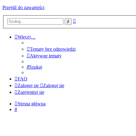
Przejdź do zawartości
Wyszukiwanie
Szukaj
zaawansowane
Więcej…
Tematy bez odpowiedzi
Aktywne tematy
Szukaj
FAQ
Zaloguj się
Zaloguj się
Zarejestruj się
Strona główna
Szukaj