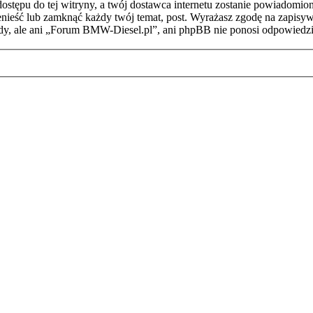
stępu do tej witryny, a twój dostawca internetu zostanie powiadomi
ieść lub zamknąć każdy twój temat, post. Wyrażasz zgodę na zapisywa
dy, ale ani „Forum BMW-Diesel.pl”, ani phpBB nie ponosi odpowiedzi