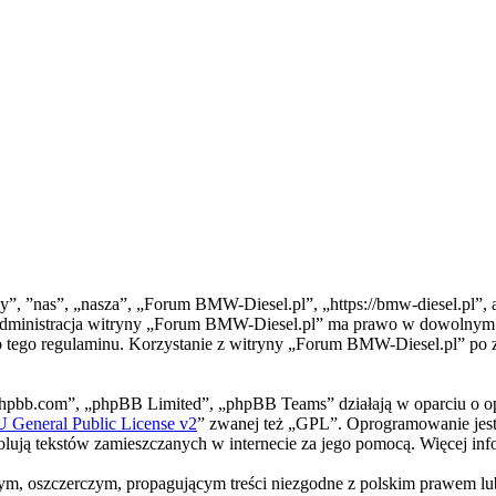
”, ”nas”, „nasza”, „Forum BMW-Diesel.pl”, „https://bmw-diesel.pl”, a
”. Administracja witryny „Forum BMW-Diesel.pl” ma prawo w dowolnym c
do tego regulaminu. Korzystanie z witryny „Forum BMW-Diesel.pl” po 
phpbb.com”, „phpBB Limited”, „phpBB Teams” działają w oparciu o o
General Public License v2
” zwanej też „GPL”. Oprogramowanie jest
trolują tekstów zamieszczanych w internecie za jego pomocą. Więcej i
m, oszczerczym, propagującym treści niezgodne z polskim prawem lub 