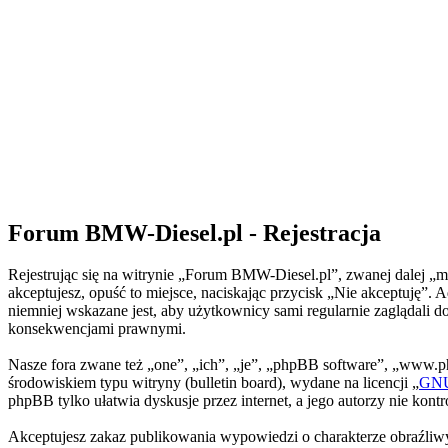
Forum BMW-Diesel.pl - Rejestracja
Rejestrując się na witrynie „Forum BMW-Diesel.pl”, zwanej dalej „my
akceptujesz, opuść to miejsce, naciskając przycisk „Nie akceptuję
niemniej wskazane jest, aby użytkownicy sami regularnie zaglądali 
konsekwencjami prawnymi.
Nasze fora zwane też „one”, „ich”, „je”, „phpBB software”, „www.
środowiskiem typu witryny (bulletin board), wydane na licencji „
GNU 
phpBB tylko ułatwia dyskusje przez internet, a jego autorzy nie kon
Akceptujesz zakaz publikowania wypowiedzi o charakterze obraźliwy