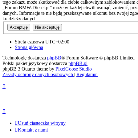
tego zakazu może skutkować dla ciebie całkowitym zablokowaniem do
„Forum BMW-Diesel.pl” może w każdej chwili usunąć, zmienić, przen
danych. Informacje te nie będą przekazywane nikomu bez twojej zgo
kradzieży danych.
Strefa czasowa
UTC+02:00
Strona główna
Technologię dostarcza
phpBB
® Forum Software © phpBB Limited
Polski pakiet językowy dostarcza
phpBB.pl
phpBB 3 Quarto theme by
PixelGoose Studio
Zasady ochrony danych osobowych
|
Regulamin
Usuń ciasteczka witryny
Kontakt z nami