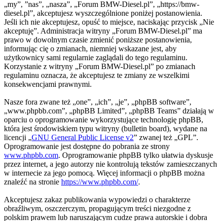
„my”, ”nas”, „nasza”, „Forum BMW-Diesel.pl”, „https://bmw-
diesel.pl”, akceptujesz wyszczególnione poniżej postanowienia.
Jeśli ich nie akceptujesz, opuść to miejsce, naciskając przycisk „Nie
akceptuję”. Administracja witryny „Forum BMW-Diesel.pl” ma
prawo w dowolnym czasie zmienić poniższe postanowienia,
informując cię o zmianach, niemniej wskazane jest, aby
użytkownicy sami regularnie zaglądali do tego regulaminu.
Korzystanie z witryny „Forum BMW-Diesel.pl” po zmianach
regulaminu oznacza, że akceptujesz te zmiany ze wszelkimi
konsekwencjami prawnymi.
Nasze fora zwane też „one”, „ich”, „je”, „phpBB software”,
„www.phpbb.com”, „phpBB Limited”, „phpBB Teams” działają w
oparciu o oprogramowanie wykorzystujące technologię phpBB,
która jest środowiskiem typu witryny (bulletin board), wydane na
licencji „
GNU General Public License v2
” zwanej też „GPL”.
Oprogramowanie jest dostępne do pobrania ze strony
www.phpbb.com
. Oprogramowanie phpBB tylko ułatwia dyskusje
przez internet, a jego autorzy nie kontrolują tekstów zamieszczanych
w internecie za jego pomocą. Więcej informacji o phpBB można
znaleźć na stronie
https://www.phpbb.com/
.
Akceptujesz zakaz publikowania wypowiedzi o charakterze
obraźliwym, oszczerczym, propagującym treści niezgodne z
polskim prawem lub naruszającym cudze prawa autorskie i dobra