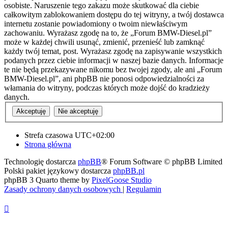
osobiste. Naruszenie tego zakazu może skutkować dla ciebie
całkowitym zablokowaniem dostępu do tej witryny, a twój dostawca
internetu zostanie powiadomiony o twoim niewłaściwym
zachowaniu. Wyrażasz zgodę na to, że „Forum BMW-Diesel.pl”
może w każdej chwili usunąć, zmienić, przenieść lub zamknąć
każdy twój temat, post. Wyrażasz zgodę na zapisywanie wszystkich
podanych przez ciebie informacji w naszej bazie danych. Informacje
te nie będą przekazywane nikomu bez twojej zgody, ale ani „Forum
BMW-Diesel.pl”, ani phpBB nie ponosi odpowiedzialności za
włamania do witryny, podczas których może dojść do kradzieży
danych.
Strefa czasowa
UTC+02:00
Strona główna
Technologię dostarcza
phpBB
® Forum Software © phpBB Limited
Polski pakiet językowy dostarcza
phpBB.pl
phpBB 3 Quarto theme by
PixelGoose Studio
Zasady ochrony danych osobowych
|
Regulamin