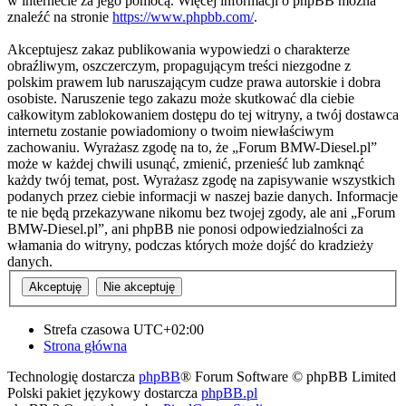
w internecie za jego pomocą. Więcej informacji o phpBB można
znaleźć na stronie
https://www.phpbb.com/
.
Akceptujesz zakaz publikowania wypowiedzi o charakterze
obraźliwym, oszczerczym, propagującym treści niezgodne z
polskim prawem lub naruszającym cudze prawa autorskie i dobra
osobiste. Naruszenie tego zakazu może skutkować dla ciebie
całkowitym zablokowaniem dostępu do tej witryny, a twój dostawca
internetu zostanie powiadomiony o twoim niewłaściwym
zachowaniu. Wyrażasz zgodę na to, że „Forum BMW-Diesel.pl”
może w każdej chwili usunąć, zmienić, przenieść lub zamknąć
każdy twój temat, post. Wyrażasz zgodę na zapisywanie wszystkich
podanych przez ciebie informacji w naszej bazie danych. Informacje
te nie będą przekazywane nikomu bez twojej zgody, ale ani „Forum
BMW-Diesel.pl”, ani phpBB nie ponosi odpowiedzialności za
włamania do witryny, podczas których może dojść do kradzieży
danych.
Strefa czasowa
UTC+02:00
Strona główna
Technologię dostarcza
phpBB
® Forum Software © phpBB Limited
Polski pakiet językowy dostarcza
phpBB.pl