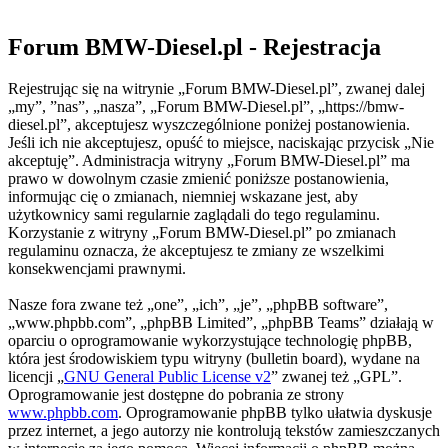
Forum BMW-Diesel.pl - Rejestracja
Rejestrując się na witrynie „Forum BMW-Diesel.pl”, zwanej dalej
„my”, ”nas”, „nasza”, „Forum BMW-Diesel.pl”, „https://bmw-
diesel.pl”, akceptujesz wyszczególnione poniżej postanowienia.
Jeśli ich nie akceptujesz, opuść to miejsce, naciskając przycisk „Nie
akceptuję”. Administracja witryny „Forum BMW-Diesel.pl” ma
prawo w dowolnym czasie zmienić poniższe postanowienia,
informując cię o zmianach, niemniej wskazane jest, aby
użytkownicy sami regularnie zaglądali do tego regulaminu.
Korzystanie z witryny „Forum BMW-Diesel.pl” po zmianach
regulaminu oznacza, że akceptujesz te zmiany ze wszelkimi
konsekwencjami prawnymi.
Nasze fora zwane też „one”, „ich”, „je”, „phpBB software”,
„www.phpbb.com”, „phpBB Limited”, „phpBB Teams” działają w
oparciu o oprogramowanie wykorzystujące technologię phpBB,
która jest środowiskiem typu witryny (bulletin board), wydane na
licencji „
GNU General Public License v2
” zwanej też „GPL”.
Oprogramowanie jest dostępne do pobrania ze strony
www.phpbb.com
. Oprogramowanie phpBB tylko ułatwia dyskusje
przez internet, a jego autorzy nie kontrolują tekstów zamieszczanych