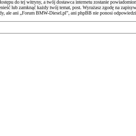
stępu do tej witryny, a twój dostawca internetu zostanie powiadomi
ieść lub zamknąć każdy twój temat, post. Wyrażasz zgodę na zapisywa
dy, ale ani „Forum BMW-Diesel.pl”, ani phpBB nie ponosi odpowiedzi