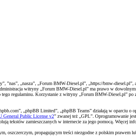
”, ”nas”, „nasza”, „Forum BMW-Diesel.pl”, „https://bmw-diesel.pl”, a
”. Administracja witryny „Forum BMW-Diesel.pl” ma prawo w dowolnym c
do tego regulaminu. Korzystanie z witryny „Forum BMW-Diesel.pl” po 
phpbb.com”, „phpBB Limited”, „phpBB Teams” działają w oparciu o o
General Public License v2
” zwanej też „GPL”. Oprogramowanie jest
trolują tekstów zamieszczanych w internecie za jego pomocą. Więcej i
m, oszczerczym, propagującym treści niezgodne z polskim prawem lub 