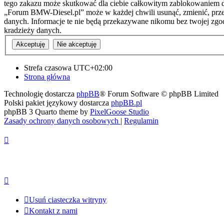
tego zakazu może skutkować dla ciebie całkowitym zablokowaniem do
„Forum BMW-Diesel.pl” może w każdej chwili usunąć, zmienić, przen
danych. Informacje te nie będą przekazywane nikomu bez twojej zgo
kradzieży danych.
Strefa czasowa
UTC+02:00
Strona główna
Technologię dostarcza
phpBB
® Forum Software © phpBB Limited
Polski pakiet językowy dostarcza
phpBB.pl
phpBB 3 Quarto theme by
PixelGoose Studio
Zasady ochrony danych osobowych
|
Regulamin
Usuń ciasteczka witryny
Kontakt z nami