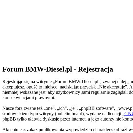
Forum BMW-Diesel.pl - Rejestracja
Rejestrując się na witrynie „Forum BMW-Diesel.pl”, zwanej dalej „my
akceptujesz, opuść to miejsce, naciskając przycisk „Nie akceptuję
niemniej wskazane jest, aby użytkownicy sami regularnie zaglądali 
konsekwencjami prawnymi.
Nasze fora zwane też „one”, „ich”, „je”, „phpBB software”, „www.
środowiskiem typu witryny (bulletin board), wydane na licencji „
GNU 
phpBB tylko ułatwia dyskusje przez internet, a jego autorzy nie kon
Akceptujesz zakaz publikowania wypowiedzi o charakterze obraźliwy