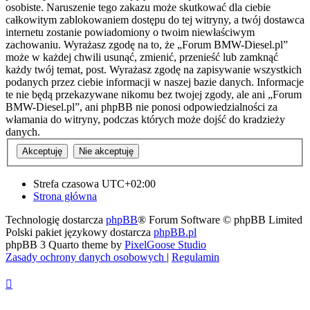
osobiste. Naruszenie tego zakazu może skutkować dla ciebie
całkowitym zablokowaniem dostępu do tej witryny, a twój dostawca
internetu zostanie powiadomiony o twoim niewłaściwym
zachowaniu. Wyrażasz zgodę na to, że „Forum BMW-Diesel.pl”
może w każdej chwili usunąć, zmienić, przenieść lub zamknąć
każdy twój temat, post. Wyrażasz zgodę na zapisywanie wszystkich
podanych przez ciebie informacji w naszej bazie danych. Informacje
te nie będą przekazywane nikomu bez twojej zgody, ale ani „Forum
BMW-Diesel.pl”, ani phpBB nie ponosi odpowiedzialności za
włamania do witryny, podczas których może dojść do kradzieży
danych.
Strefa czasowa
UTC+02:00
Strona główna
Technologię dostarcza
phpBB
® Forum Software © phpBB Limited
Polski pakiet językowy dostarcza
phpBB.pl
phpBB 3 Quarto theme by
PixelGoose Studio
Zasady ochrony danych osobowych
|
Regulamin