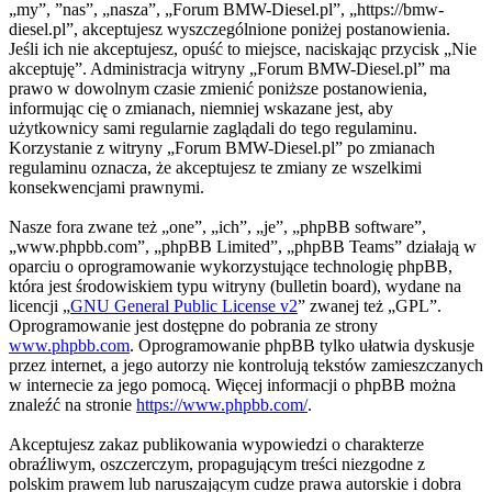
„my”, ”nas”, „nasza”, „Forum BMW-Diesel.pl”, „https://bmw-
diesel.pl”, akceptujesz wyszczególnione poniżej postanowienia.
Jeśli ich nie akceptujesz, opuść to miejsce, naciskając przycisk „Nie
akceptuję”. Administracja witryny „Forum BMW-Diesel.pl” ma
prawo w dowolnym czasie zmienić poniższe postanowienia,
informując cię o zmianach, niemniej wskazane jest, aby
użytkownicy sami regularnie zaglądali do tego regulaminu.
Korzystanie z witryny „Forum BMW-Diesel.pl” po zmianach
regulaminu oznacza, że akceptujesz te zmiany ze wszelkimi
konsekwencjami prawnymi.
Nasze fora zwane też „one”, „ich”, „je”, „phpBB software”,
„www.phpbb.com”, „phpBB Limited”, „phpBB Teams” działają w
oparciu o oprogramowanie wykorzystujące technologię phpBB,
która jest środowiskiem typu witryny (bulletin board), wydane na
licencji „
GNU General Public License v2
” zwanej też „GPL”.
Oprogramowanie jest dostępne do pobrania ze strony
www.phpbb.com
. Oprogramowanie phpBB tylko ułatwia dyskusje
przez internet, a jego autorzy nie kontrolują tekstów zamieszczanych
w internecie za jego pomocą. Więcej informacji o phpBB można
znaleźć na stronie
https://www.phpbb.com/
.
Akceptujesz zakaz publikowania wypowiedzi o charakterze
obraźliwym, oszczerczym, propagującym treści niezgodne z
polskim prawem lub naruszającym cudze prawa autorskie i dobra