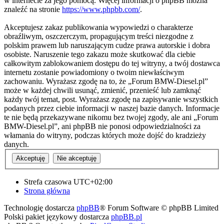
w internecie za jego pomocą. Więcej informacji o phpBB można
znaleźć na stronie
https://www.phpbb.com/
.
Akceptujesz zakaz publikowania wypowiedzi o charakterze
obraźliwym, oszczerczym, propagującym treści niezgodne z
polskim prawem lub naruszającym cudze prawa autorskie i dobra
osobiste. Naruszenie tego zakazu może skutkować dla ciebie
całkowitym zablokowaniem dostępu do tej witryny, a twój dostawca
internetu zostanie powiadomiony o twoim niewłaściwym
zachowaniu. Wyrażasz zgodę na to, że „Forum BMW-Diesel.pl”
może w każdej chwili usunąć, zmienić, przenieść lub zamknąć
każdy twój temat, post. Wyrażasz zgodę na zapisywanie wszystkich
podanych przez ciebie informacji w naszej bazie danych. Informacje
te nie będą przekazywane nikomu bez twojej zgody, ale ani „Forum
BMW-Diesel.pl”, ani phpBB nie ponosi odpowiedzialności za
włamania do witryny, podczas których może dojść do kradzieży
danych.
Strefa czasowa
UTC+02:00
Strona główna
Technologię dostarcza
phpBB
® Forum Software © phpBB Limited
Polski pakiet językowy dostarcza
phpBB.pl