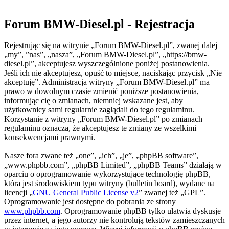
Forum BMW-Diesel.pl - Rejestracja
Rejestrując się na witrynie „Forum BMW-Diesel.pl”, zwanej dalej
„my”, ”nas”, „nasza”, „Forum BMW-Diesel.pl”, „https://bmw-
diesel.pl”, akceptujesz wyszczególnione poniżej postanowienia.
Jeśli ich nie akceptujesz, opuść to miejsce, naciskając przycisk „Nie
akceptuję”. Administracja witryny „Forum BMW-Diesel.pl” ma
prawo w dowolnym czasie zmienić poniższe postanowienia,
informując cię o zmianach, niemniej wskazane jest, aby
użytkownicy sami regularnie zaglądali do tego regulaminu.
Korzystanie z witryny „Forum BMW-Diesel.pl” po zmianach
regulaminu oznacza, że akceptujesz te zmiany ze wszelkimi
konsekwencjami prawnymi.
Nasze fora zwane też „one”, „ich”, „je”, „phpBB software”,
„www.phpbb.com”, „phpBB Limited”, „phpBB Teams” działają w
oparciu o oprogramowanie wykorzystujące technologię phpBB,
która jest środowiskiem typu witryny (bulletin board), wydane na
licencji „
GNU General Public License v2
” zwanej też „GPL”.
Oprogramowanie jest dostępne do pobrania ze strony
www.phpbb.com
. Oprogramowanie phpBB tylko ułatwia dyskusje
przez internet, a jego autorzy nie kontrolują tekstów zamieszczanych