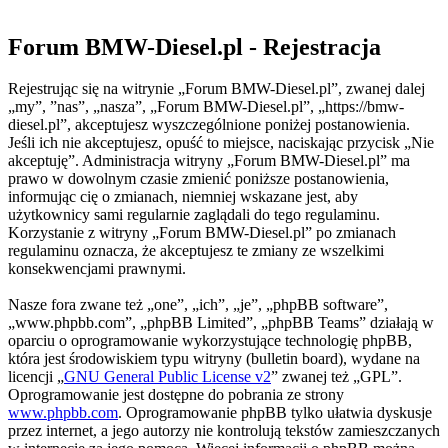
Forum BMW-Diesel.pl - Rejestracja
Rejestrując się na witrynie „Forum BMW-Diesel.pl”, zwanej dalej
„my”, ”nas”, „nasza”, „Forum BMW-Diesel.pl”, „https://bmw-
diesel.pl”, akceptujesz wyszczególnione poniżej postanowienia.
Jeśli ich nie akceptujesz, opuść to miejsce, naciskając przycisk „Nie
akceptuję”. Administracja witryny „Forum BMW-Diesel.pl” ma
prawo w dowolnym czasie zmienić poniższe postanowienia,
informując cię o zmianach, niemniej wskazane jest, aby
użytkownicy sami regularnie zaglądali do tego regulaminu.
Korzystanie z witryny „Forum BMW-Diesel.pl” po zmianach
regulaminu oznacza, że akceptujesz te zmiany ze wszelkimi
konsekwencjami prawnymi.
Nasze fora zwane też „one”, „ich”, „je”, „phpBB software”,
„www.phpbb.com”, „phpBB Limited”, „phpBB Teams” działają w
oparciu o oprogramowanie wykorzystujące technologię phpBB,
która jest środowiskiem typu witryny (bulletin board), wydane na
licencji „
GNU General Public License v2
” zwanej też „GPL”.
Oprogramowanie jest dostępne do pobrania ze strony
www.phpbb.com
. Oprogramowanie phpBB tylko ułatwia dyskusje
przez internet, a jego autorzy nie kontrolują tekstów zamieszczanych