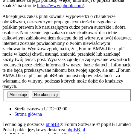
w internecie za jego pomocą. Więcej informacji o phpBB można
znaleźć na stronie
https://www.phpbb.com/
.
Akceptujesz zakaz publikowania wypowiedzi o charakterze
obraźliwym, oszczerczym, propagującym treści niezgodne z
polskim prawem lub naruszającym cudze prawa autorskie i dobra
osobiste. Naruszenie tego zakazu może skutkować dla ciebie
całkowitym zablokowaniem dostępu do tej witryny, a twój dostawca
internetu zostanie powiadomiony o twoim niewłaściwym
zachowaniu. Wyrażasz zgodę na to, że „Forum BMW-Diesel.pl”
może w każdej chwili usunąć, zmienić, przenieść lub zamknąć
każdy twój temat, post. Wyrażasz zgodę na zapisywanie wszystkich
podanych przez ciebie informacji w naszej bazie danych. Informacje
te nie będą przekazywane nikomu bez twojej zgody, ale ani „Forum
BMW-Diesel.pl”, ani phpBB nie ponosi odpowiedzialności za
włamania do witryny, podczas których może dojść do kradzieży
danych.
Strefa czasowa
UTC+02:00
Strona główna
Technologię dostarcza
phpBB
® Forum Software © phpBB Limited
Polski pakiet językowy dostarcza
phpBB.pl