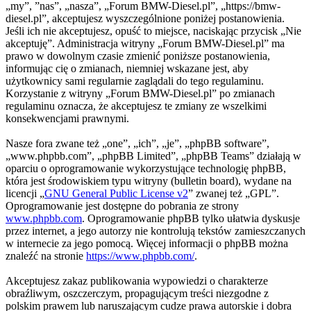
„my”, ”nas”, „nasza”, „Forum BMW-Diesel.pl”, „https://bmw-
diesel.pl”, akceptujesz wyszczególnione poniżej postanowienia.
Jeśli ich nie akceptujesz, opuść to miejsce, naciskając przycisk „Nie
akceptuję”. Administracja witryny „Forum BMW-Diesel.pl” ma
prawo w dowolnym czasie zmienić poniższe postanowienia,
informując cię o zmianach, niemniej wskazane jest, aby
użytkownicy sami regularnie zaglądali do tego regulaminu.
Korzystanie z witryny „Forum BMW-Diesel.pl” po zmianach
regulaminu oznacza, że akceptujesz te zmiany ze wszelkimi
konsekwencjami prawnymi.
Nasze fora zwane też „one”, „ich”, „je”, „phpBB software”,
„www.phpbb.com”, „phpBB Limited”, „phpBB Teams” działają w
oparciu o oprogramowanie wykorzystujące technologię phpBB,
która jest środowiskiem typu witryny (bulletin board), wydane na
licencji „
GNU General Public License v2
” zwanej też „GPL”.
Oprogramowanie jest dostępne do pobrania ze strony
www.phpbb.com
. Oprogramowanie phpBB tylko ułatwia dyskusje
przez internet, a jego autorzy nie kontrolują tekstów zamieszczanych
w internecie za jego pomocą. Więcej informacji o phpBB można
znaleźć na stronie
https://www.phpbb.com/
.
Akceptujesz zakaz publikowania wypowiedzi o charakterze
obraźliwym, oszczerczym, propagującym treści niezgodne z
polskim prawem lub naruszającym cudze prawa autorskie i dobra