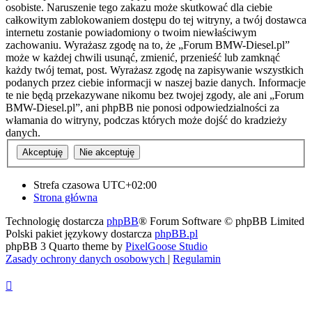
osobiste. Naruszenie tego zakazu może skutkować dla ciebie
całkowitym zablokowaniem dostępu do tej witryny, a twój dostawca
internetu zostanie powiadomiony o twoim niewłaściwym
zachowaniu. Wyrażasz zgodę na to, że „Forum BMW-Diesel.pl”
może w każdej chwili usunąć, zmienić, przenieść lub zamknąć
każdy twój temat, post. Wyrażasz zgodę na zapisywanie wszystkich
podanych przez ciebie informacji w naszej bazie danych. Informacje
te nie będą przekazywane nikomu bez twojej zgody, ale ani „Forum
BMW-Diesel.pl”, ani phpBB nie ponosi odpowiedzialności za
włamania do witryny, podczas których może dojść do kradzieży
danych.
Strefa czasowa
UTC+02:00
Strona główna
Technologię dostarcza
phpBB
® Forum Software © phpBB Limited
Polski pakiet językowy dostarcza
phpBB.pl
phpBB 3 Quarto theme by
PixelGoose Studio
Zasady ochrony danych osobowych
|
Regulamin