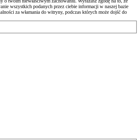
ony o twoim niewłaściwym zachowaniu. Wyrażasz zgodę na to, że
nie wszystkich podanych przez ciebie informacji w naszej bazie
alności za włamania do witryny, podczas których może dojść do