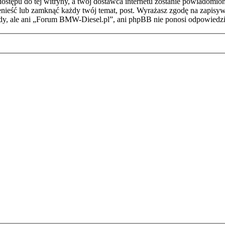
stępu do tej witryny, a twój dostawca internetu zostanie powiadomi
ieść lub zamknąć każdy twój temat, post. Wyrażasz zgodę na zapisywa
dy, ale ani „Forum BMW-Diesel.pl”, ani phpBB nie ponosi odpowiedzi