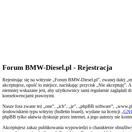
Forum BMW-Diesel.pl - Rejestracja
Rejestrując się na witrynie „Forum BMW-Diesel.pl”, zwanej dalej „my
akceptujesz, opuść to miejsce, naciskając przycisk „Nie akceptuję
niemniej wskazane jest, aby użytkownicy sami regularnie zaglądali 
konsekwencjami prawnymi.
Nasze fora zwane też „one”, „ich”, „je”, „phpBB software”, „www.
środowiskiem typu witryny (bulletin board), wydane na licencji „
GNU 
phpBB tylko ułatwia dyskusje przez internet, a jego autorzy nie kon
Akceptujesz zakaz publikowania wypowiedzi o charakterze obraźliwy