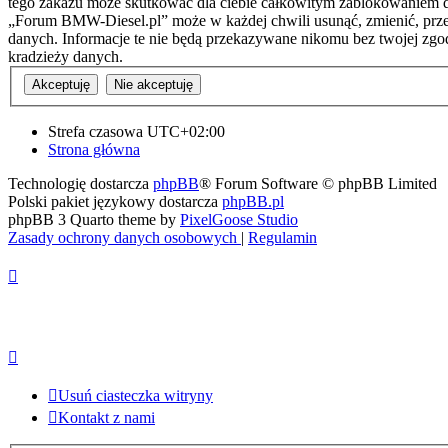
tego zakazu może skutkować dla ciebie całkowitym zablokowaniem do
„Forum BMW-Diesel.pl” może w każdej chwili usunąć, zmienić, przen
danych. Informacje te nie będą przekazywane nikomu bez twojej zgo
kradzieży danych.
Strefa czasowa
UTC+02:00
Strona główna
Technologię dostarcza
phpBB
® Forum Software © phpBB Limited
Polski pakiet językowy dostarcza
phpBB.pl
phpBB 3 Quarto theme by
PixelGoose Studio
Zasady ochrony danych osobowych
|
Regulamin
Usuń ciasteczka witryny
Kontakt z nami