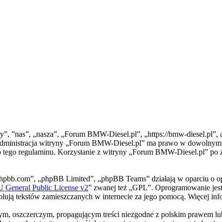
”, ”nas”, „nasza”, „Forum BMW-Diesel.pl”, „https://bmw-diesel.pl”, a
”. Administracja witryny „Forum BMW-Diesel.pl” ma prawo w dowolnym c
do tego regulaminu. Korzystanie z witryny „Forum BMW-Diesel.pl” po 
phpbb.com”, „phpBB Limited”, „phpBB Teams” działają w oparciu o o
General Public License v2
” zwanej też „GPL”. Oprogramowanie jest
trolują tekstów zamieszczanych w internecie za jego pomocą. Więcej i
m, oszczerczym, propagującym treści niezgodne z polskim prawem lub 