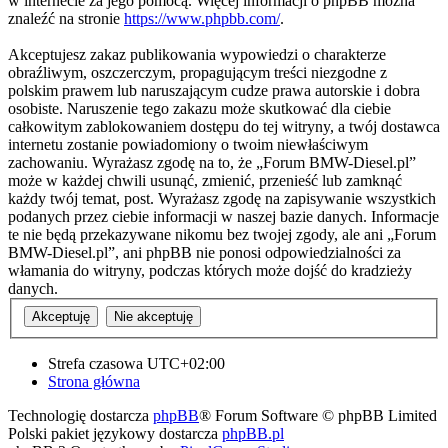
w internecie za jego pomocą. Więcej informacji o phpBB można
znaleźć na stronie
https://www.phpbb.com/
.
Akceptujesz zakaz publikowania wypowiedzi o charakterze
obraźliwym, oszczerczym, propagującym treści niezgodne z
polskim prawem lub naruszającym cudze prawa autorskie i dobra
osobiste. Naruszenie tego zakazu może skutkować dla ciebie
całkowitym zablokowaniem dostępu do tej witryny, a twój dostawca
internetu zostanie powiadomiony o twoim niewłaściwym
zachowaniu. Wyrażasz zgodę na to, że „Forum BMW-Diesel.pl”
może w każdej chwili usunąć, zmienić, przenieść lub zamknąć
każdy twój temat, post. Wyrażasz zgodę na zapisywanie wszystkich
podanych przez ciebie informacji w naszej bazie danych. Informacje
te nie będą przekazywane nikomu bez twojej zgody, ale ani „Forum
BMW-Diesel.pl”, ani phpBB nie ponosi odpowiedzialności za
włamania do witryny, podczas których może dojść do kradzieży
danych.
Strefa czasowa
UTC+02:00
Strona główna
Technologię dostarcza
phpBB
® Forum Software © phpBB Limited
Polski pakiet językowy dostarcza
phpBB.pl