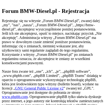
Forum BMW-Diesel.pl - Rejestracja
Rejestrując się na witrynie „Forum BMW-Diesel.pl”, zwanej dalej
„my”, ”nas”, „nasza”, „Forum BMW-Diesel.pl”, „https://bmw-
diesel.pl”, akceptujesz wyszczególnione poniżej postanowienia.
Jeśli ich nie akceptujesz, opuść to miejsce, naciskając przycisk „Nie
akceptuję”. Administracja witryny „Forum BMW-Diesel.pl” ma
prawo w dowolnym czasie zmienić poniższe postanowienia,
informując cię o zmianach, niemniej wskazane jest, aby
użytkownicy sami regularnie zaglądali do tego regulaminu.
Korzystanie z witryny „Forum BMW-Diesel.pl” po zmianach
regulaminu oznacza, że akceptujesz te zmiany ze wszelkimi
konsekwencjami prawnymi.
Nasze fora zwane też „one”, „ich”, „je”, „phpBB software”,
„www.phpbb.com”, „phpBB Limited”, „phpBB Teams” działają w
oparciu o oprogramowanie wykorzystujące technologię phpBB,
która jest środowiskiem typu witryny (bulletin board), wydane na
licencji „
GNU General Public License v2
” zwanej też „GPL”.
Oprogramowanie jest dostępne do pobrania ze strony
www.phpbb.com
. Oprogramowanie phpBB tylko ułatwia dyskusje
przez internet, a jego autorzy nie kontrolują tekstów zamieszczanych