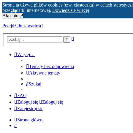
Strona ta używa plików cookies (tzw. ciasteczka) w celach statyst
przeglądarki internetowej.
Dowiedz się więcej
Akceptuję!
Przejdź do zawartości
Wyszukiwanie
Szukaj
zaawansowane
Więcej…
Tematy bez odpowiedzi
Aktywne tematy
Szukaj
FAQ
Zaloguj się
Zaloguj się
Zarejestruj się
Strona główna
Szukaj