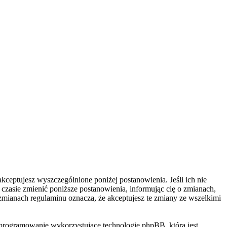
kceptujesz wyszczególnione poniżej postanowienia. Jeśli ich nie
zasie zmienić poniższe postanowienia, informując cię o zmianach,
zmianach regulaminu oznacza, że akceptujesz te zmiany ze wszelkimi
programowanie wykorzystujące technologię phpBB, która jest