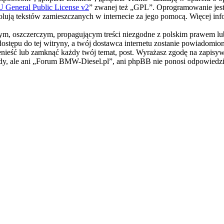
General Public License v2
” zwanej też „GPL”. Oprogramowanie jest
trolują tekstów zamieszczanych w internecie za jego pomocą. Więcej i
m, oszczerczym, propagującym treści niezgodne z polskim prawem lub 
stępu do tej witryny, a twój dostawca internetu zostanie powiadomi
ieść lub zamknąć każdy twój temat, post. Wyrażasz zgodę na zapisywa
dy, ale ani „Forum BMW-Diesel.pl”, ani phpBB nie ponosi odpowiedzi