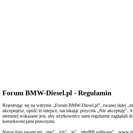
Forum BMW-Diesel.pl - Regulamin
Rejestrując się na witrynie „Forum BMW-Diesel.pl”, zwanej dalej „my
akceptujesz, opuść to miejsce, naciskając przycisk „Nie akceptuję
niemniej wskazane jest, aby użytkownicy sami regularnie zaglądali 
konsekwencjami prawnymi.
Nasze fora zwane też „one”, „ich”, „je”, „phpBB software”, „www.