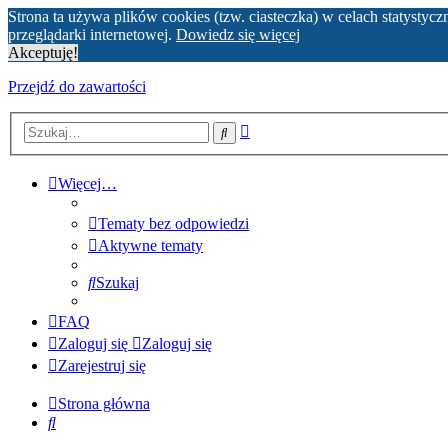
Strona ta używa plików cookies (tzw. ciasteczka) w celach statyst
przeglądarki internetowej.
Dowiedz się więcej
Akceptuję!
Przejdź do zawartości
Wyszukiwanie
Szukaj
zaawansowane
Więcej…
Tematy bez odpowiedzi
Aktywne tematy
Szukaj
FAQ
Zaloguj się
Zaloguj się
Zarejestruj się
Strona główna
Szukaj