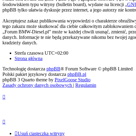
środowiskiem typu witryny (bulletin board), wydane na licencji „
GNU 
phpBB tylko ułatwia dyskusje przez internet, a jego autorzy nie kon
Akceptujesz zakaz publikowania wypowiedzi o charakterze obraźliwy
tego zakazu może skutkować dla ciebie całkowitym zablokowaniem do
„Forum BMW-Diesel.pl” może w każdej chwili usunąć, zmienić, przen
danych. Informacje te nie będą przekazywane nikomu bez twojej zgo
kradzieży danych.
Strefa czasowa
UTC+02:00
Strona główna
Technologię dostarcza
phpBB
® Forum Software © phpBB Limited
Polski pakiet językowy dostarcza
phpBB.pl
phpBB 3 Quarto theme by
PixelGoose Studio
Zasady ochrony danych osobowych
|
Regulamin
Usuń ciasteczka witryny