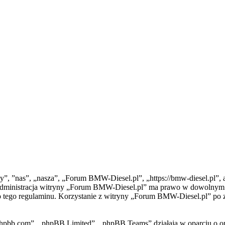
”, ”nas”, „nasza”, „Forum BMW-Diesel.pl”, „https://bmw-diesel.pl”, a
”. Administracja witryny „Forum BMW-Diesel.pl” ma prawo w dowolnym c
do tego regulaminu. Korzystanie z witryny „Forum BMW-Diesel.pl” po 
phpbb.com”, „phpBB Limited”, „phpBB Teams” działają w oparciu o o