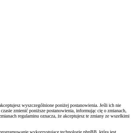
kceptujesz wyszczególnione poniżej postanowienia. Jeśli ich nie
zasie zmienić poniższe postanowienia, informując cię o zmianach,
zmianach regulaminu oznacza, że akceptujesz te zmiany ze wszelkimi
programowanie wykorzystujące technologię phpBB, która jest