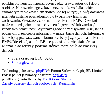
polskim prawem lub naruszającym cudze prawa autorskie i dobra
osobiste. Naruszenie tego zakazu może skutkować dla ciebie
całkowitym zablokowaniem dostępu do tej witryny, a twój dostawca
internetu zostanie powiadomiony o twoim niewłaściwym
zachowaniu. Wyrażasz zgodę na to, że „Forum BMW-Diesel.pl”
może w każdej chwili usunąć, zmienić, przenieść lub zamknąć
każdy twój temat, post. Wyrażasz zgodę na zapisywanie wszystkich
podanych przez ciebie informacji w naszej bazie danych. Informacje
te nie będą przekazywane nikomu bez twojej zgody, ale ani „Forum
BMW-Diesel.pl”, ani phpBB nie ponosi odpowiedzialności za
włamania do witryny, podczas których może dojść do kradzieży
danych.
Strefa czasowa
UTC+02:00
Strona główna
Technologię dostarcza
phpBB
® Forum Software © phpBB Limited
Polski pakiet językowy dostarcza
phpBB.pl
phpBB 3 Quarto theme by
PixelGoose Studio
Zasady ochrony danych osobowych
|
Regulamin