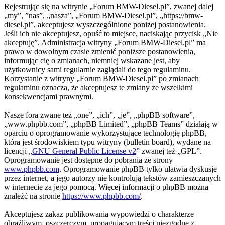
Rejestrując się na witrynie „Forum BMW-Diesel.pl”, zwanej dalej
„my”, ”nas”, „nasza”, „Forum BMW-Diesel.pl”, „https://bmw-
diesel.pl”, akceptujesz wyszczególnione poniżej postanowienia.
Jeśli ich nie akceptujesz, opuść to miejsce, naciskając przycisk „Nie
akceptuję”. Administracja witryny „Forum BMW-Diesel.pl” ma
prawo w dowolnym czasie zmienić poniższe postanowienia,
informując cię o zmianach, niemniej wskazane jest, aby
użytkownicy sami regularnie zaglądali do tego regulaminu.
Korzystanie z witryny „Forum BMW-Diesel.pl” po zmianach
regulaminu oznacza, że akceptujesz te zmiany ze wszelkimi
konsekwencjami prawnymi.
Nasze fora zwane też „one”, „ich”, „je”, „phpBB software”,
„www.phpbb.com”, „phpBB Limited”, „phpBB Teams” działają w
oparciu o oprogramowanie wykorzystujące technologię phpBB,
która jest środowiskiem typu witryny (bulletin board), wydane na
licencji „
GNU General Public License v2
” zwanej też „GPL”.
Oprogramowanie jest dostępne do pobrania ze strony
www.phpbb.com
. Oprogramowanie phpBB tylko ułatwia dyskusje
przez internet, a jego autorzy nie kontrolują tekstów zamieszczanych
w internecie za jego pomocą. Więcej informacji o phpBB można
znaleźć na stronie
https://www.phpbb.com/
.
Akceptujesz zakaz publikowania wypowiedzi o charakterze
obraźliwym, oszczerczym, propagującym treści niezgodne z