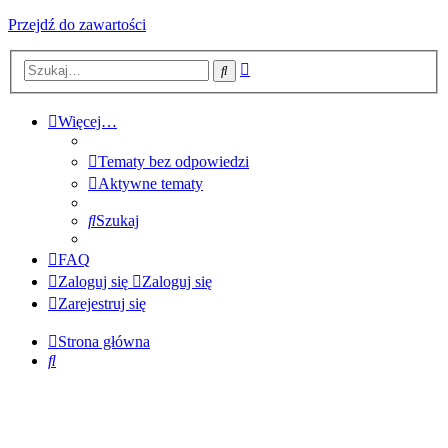
Przejdź do zawartości
Wyszukiwanie
Szukaj
zaawansowane
Więcej…
Tematy bez odpowiedzi
Aktywne tematy
Szukaj
FAQ
Zaloguj się
Zaloguj się
Zarejestruj się
Strona główna
Szukaj