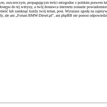
m, oszczerczym, propagującym treści niezgodne z polskim prawem lub 
stępu do tej witryny, a twój dostawca internetu zostanie powiadomi
ieść lub zamknąć każdy twój temat, post. Wyrażasz zgodę na zapisywa
dy, ale ani „Forum BMW-Diesel.pl”, ani phpBB nie ponosi odpowiedzi