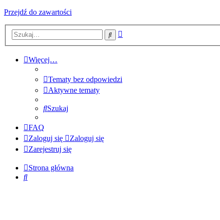
Przejdź do zawartości
Wyszukiwanie
Szukaj
zaawansowane
Więcej…
Tematy bez odpowiedzi
Aktywne tematy
Szukaj
FAQ
Zaloguj się
Zaloguj się
Zarejestruj się
Strona główna
Szukaj