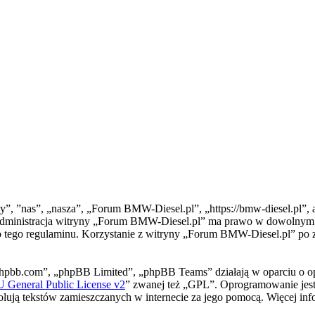
”, ”nas”, „nasza”, „Forum BMW-Diesel.pl”, „https://bmw-diesel.pl”, a
”. Administracja witryny „Forum BMW-Diesel.pl” ma prawo w dowolnym c
do tego regulaminu. Korzystanie z witryny „Forum BMW-Diesel.pl” po 
phpbb.com”, „phpBB Limited”, „phpBB Teams” działają w oparciu o o
General Public License v2
” zwanej też „GPL”. Oprogramowanie jest
trolują tekstów zamieszczanych w internecie za jego pomocą. Więcej i