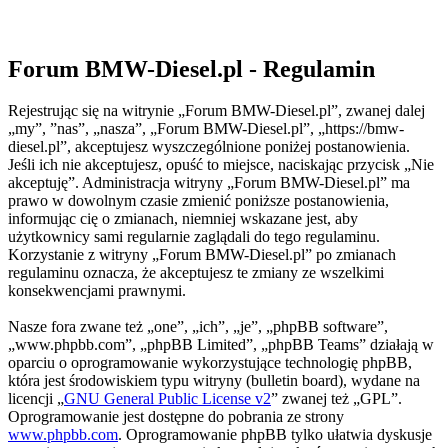
Forum BMW-Diesel.pl - Regulamin
Rejestrując się na witrynie „Forum BMW-Diesel.pl”, zwanej dalej
„my”, ”nas”, „nasza”, „Forum BMW-Diesel.pl”, „https://bmw-
diesel.pl”, akceptujesz wyszczególnione poniżej postanowienia.
Jeśli ich nie akceptujesz, opuść to miejsce, naciskając przycisk „Nie
akceptuję”. Administracja witryny „Forum BMW-Diesel.pl” ma
prawo w dowolnym czasie zmienić poniższe postanowienia,
informując cię o zmianach, niemniej wskazane jest, aby
użytkownicy sami regularnie zaglądali do tego regulaminu.
Korzystanie z witryny „Forum BMW-Diesel.pl” po zmianach
regulaminu oznacza, że akceptujesz te zmiany ze wszelkimi
konsekwencjami prawnymi.
Nasze fora zwane też „one”, „ich”, „je”, „phpBB software”,
„www.phpbb.com”, „phpBB Limited”, „phpBB Teams” działają w
oparciu o oprogramowanie wykorzystujące technologię phpBB,
która jest środowiskiem typu witryny (bulletin board), wydane na
licencji „
GNU General Public License v2
” zwanej też „GPL”.
Oprogramowanie jest dostępne do pobrania ze strony
www.phpbb.com
. Oprogramowanie phpBB tylko ułatwia dyskusje