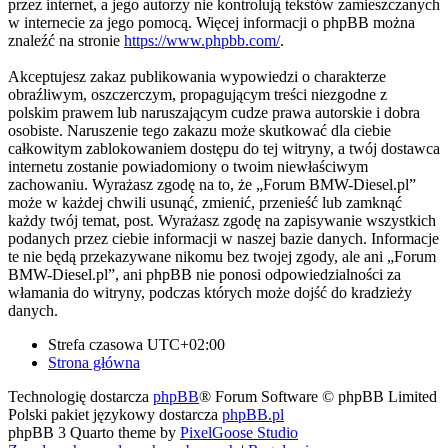
przez internet, a jego autorzy nie kontrolują tekstów zamieszczanych
w internecie za jego pomocą. Więcej informacji o phpBB można
znaleźć na stronie
https://www.phpbb.com/
.
Akceptujesz zakaz publikowania wypowiedzi o charakterze
obraźliwym, oszczerczym, propagującym treści niezgodne z
polskim prawem lub naruszającym cudze prawa autorskie i dobra
osobiste. Naruszenie tego zakazu może skutkować dla ciebie
całkowitym zablokowaniem dostępu do tej witryny, a twój dostawca
internetu zostanie powiadomiony o twoim niewłaściwym
zachowaniu. Wyrażasz zgodę na to, że „Forum BMW-Diesel.pl”
może w każdej chwili usunąć, zmienić, przenieść lub zamknąć
każdy twój temat, post. Wyrażasz zgodę na zapisywanie wszystkich
podanych przez ciebie informacji w naszej bazie danych. Informacje
te nie będą przekazywane nikomu bez twojej zgody, ale ani „Forum
BMW-Diesel.pl”, ani phpBB nie ponosi odpowiedzialności za
włamania do witryny, podczas których może dojść do kradzieży
danych.
Strefa czasowa
UTC+02:00
Strona główna
Technologię dostarcza
phpBB
® Forum Software © phpBB Limited
Polski pakiet językowy dostarcza
phpBB.pl
phpBB 3 Quarto theme by
PixelGoose Studio