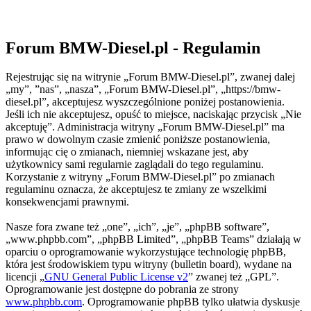
Forum BMW-Diesel.pl - Regulamin
Rejestrując się na witrynie „Forum BMW-Diesel.pl”, zwanej dalej
„my”, ”nas”, „nasza”, „Forum BMW-Diesel.pl”, „https://bmw-
diesel.pl”, akceptujesz wyszczególnione poniżej postanowienia.
Jeśli ich nie akceptujesz, opuść to miejsce, naciskając przycisk „Nie
akceptuję”. Administracja witryny „Forum BMW-Diesel.pl” ma
prawo w dowolnym czasie zmienić poniższe postanowienia,
informując cię o zmianach, niemniej wskazane jest, aby
użytkownicy sami regularnie zaglądali do tego regulaminu.
Korzystanie z witryny „Forum BMW-Diesel.pl” po zmianach
regulaminu oznacza, że akceptujesz te zmiany ze wszelkimi
konsekwencjami prawnymi.
Nasze fora zwane też „one”, „ich”, „je”, „phpBB software”,
„www.phpbb.com”, „phpBB Limited”, „phpBB Teams” działają w
oparciu o oprogramowanie wykorzystujące technologię phpBB,
która jest środowiskiem typu witryny (bulletin board), wydane na
licencji „
GNU General Public License v2
” zwanej też „GPL”.
Oprogramowanie jest dostępne do pobrania ze strony
www.phpbb.com
. Oprogramowanie phpBB tylko ułatwia dyskusje