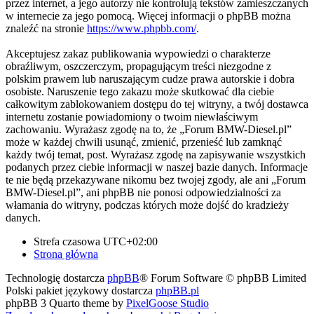
przez internet, a jego autorzy nie kontrolują tekstów zamieszczanych
w internecie za jego pomocą. Więcej informacji o phpBB można
znaleźć na stronie
https://www.phpbb.com/
.
Akceptujesz zakaz publikowania wypowiedzi o charakterze
obraźliwym, oszczerczym, propagującym treści niezgodne z
polskim prawem lub naruszającym cudze prawa autorskie i dobra
osobiste. Naruszenie tego zakazu może skutkować dla ciebie
całkowitym zablokowaniem dostępu do tej witryny, a twój dostawca
internetu zostanie powiadomiony o twoim niewłaściwym
zachowaniu. Wyrażasz zgodę na to, że „Forum BMW-Diesel.pl”
może w każdej chwili usunąć, zmienić, przenieść lub zamknąć
każdy twój temat, post. Wyrażasz zgodę na zapisywanie wszystkich
podanych przez ciebie informacji w naszej bazie danych. Informacje
te nie będą przekazywane nikomu bez twojej zgody, ale ani „Forum
BMW-Diesel.pl”, ani phpBB nie ponosi odpowiedzialności za
włamania do witryny, podczas których może dojść do kradzieży
danych.
Strefa czasowa
UTC+02:00
Strona główna
Technologię dostarcza
phpBB
® Forum Software © phpBB Limited
Polski pakiet językowy dostarcza
phpBB.pl
phpBB 3 Quarto theme by
PixelGoose Studio