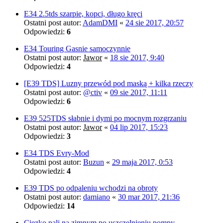
E34 2.5tds szarpie, kopci, długo kręci
Ostatni post autor:
AdamDMI
«
24 sie 2017, 20:57
Odpowiedzi:
6
E34 Touring Gasnie samoczynnie
Ostatni post autor:
Jawor
«
18 sie 2017, 9:40
Odpowiedzi:
4
[E39 TDS] Luzny przewód pod maską + kilka rzeczy
Ostatni post autor:
@ctiv
«
09 sie 2017, 11:11
Odpowiedzi:
6
E39 525TDS słabnie i dymi po mocnym rozgrzaniu
Ostatni post autor:
Jawor
«
04 lip 2017, 15:23
Odpowiedzi:
3
E34 TDS Evry-Mod
Ostatni post autor:
Buzun
«
29 maja 2017, 0:53
Odpowiedzi:
4
E39 TDS po odpaleniu wchodzi na obroty
Ostatni post autor:
damiano
«
30 mar 2017, 21:36
Odpowiedzi:
14
Cięzko pali na zimnym po uszczelnieniu pompy