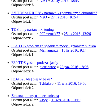
Ostatni post autor:
N2O
«
02 sty 2017, 18:53
Odpowiedzi:
6
2.5 TDS w RR P38 - nastawnik+pompa czy elektronika?
Ostatni post autor:
N2O
«
27 lis 2016, 16:54
Odpowiedzi:
4
TDS inny nastawnik, tuning
Ostatni post autor:
20Przemek77
«
25 lis 2016, 13:26
Odpowiedzi:
2
E34 TDS problem ze spadkiem mocy i grzaniem silnikia
Ostatni post autor:
Mamamuszi
«
15 lis 2016, 9:14
Odpowiedzi:
1
E39 TDS gaśnie podczas jazdy
Ostatni post autor:
piotr_wroc
«
23 paź 2016, 18:06
Odpowiedzi:
4
[E39 525 tds] olej w baku?
Ostatni post autor:
Tdsiak30
«
11 wrz 2016, 19:50
Odpowiedzi:
2
Zmiana pompy na mechaniczną
Ostatni post autor:
Złoty
«
11 wrz 2016, 10:19
Odpowiedzi:
2