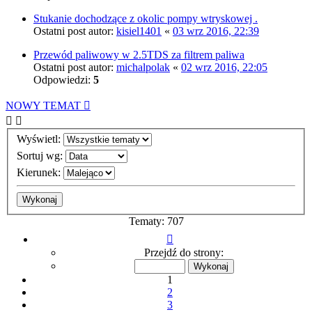
Stukanie dochodzące z okolic pompy wtryskowej .
Ostatni post autor:
kisiel1401
«
03 wrz 2016, 22:39
Przewód paliwowy w 2.5TDS za filtrem paliwa
Ostatni post autor:
michalpolak
«
02 wrz 2016, 22:05
Odpowiedzi:
5
NOWY TEMAT
Wyświetl:
Sortuj wg:
Kierunek:
Tematy: 707
Strona
1
Przejdź do strony:
z
15
1
2
3