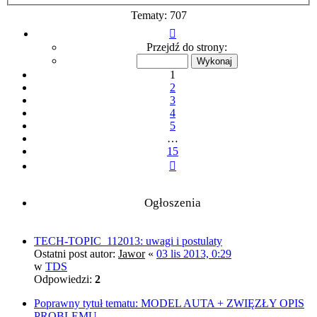
Tematy: 707
Strona
1
Przejdź do strony:
z
15
1
2
3
4
5
…
15
Następna
Ogłoszenia
TECH-TOPIC_112013: uwagi i postulaty
Ostatni post autor:
Jawor
«
03 lis 2013, 0:29
w
TDS
Odpowiedzi:
2
Poprawny tytuł tematu: MODEL AUTA + ZWIĘZŁY OPIS
PROBLEMU