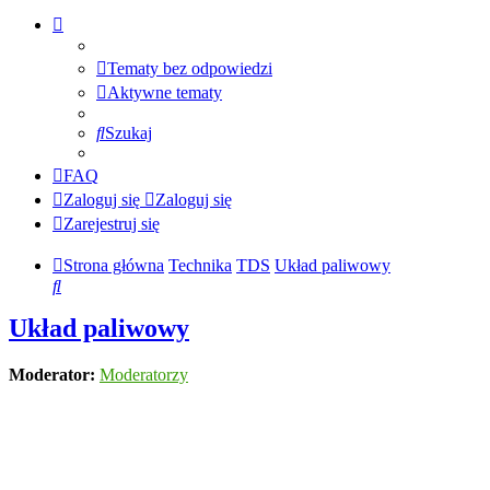
Tematy bez odpowiedzi
Aktywne tematy
Szukaj
FAQ
Zaloguj się
Zaloguj się
Zarejestruj się
Strona główna
Technika
TDS
Układ paliwowy
Szukaj
Układ paliwowy
Moderator:
Moderatorzy