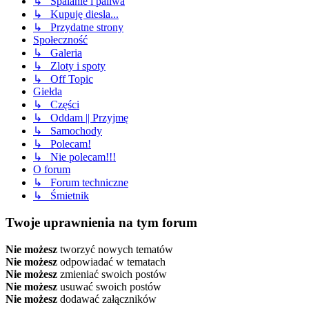
↳ Spalanie i paliwa
↳ Kupuję diesla...
↳ Przydatne strony
Społeczność
↳ Galeria
↳ Zloty i spoty
↳ Off Topic
Giełda
↳ Części
↳ Oddam || Przyjmę
↳ Samochody
↳ Polecam!
↳ Nie polecam!!!
O forum
↳ Forum techniczne
↳ Śmietnik
Twoje uprawnienia na tym forum
Nie możesz
tworzyć nowych tematów
Nie możesz
odpowiadać w tematach
Nie możesz
zmieniać swoich postów
Nie możesz
usuwać swoich postów
Nie możesz
dodawać załączników