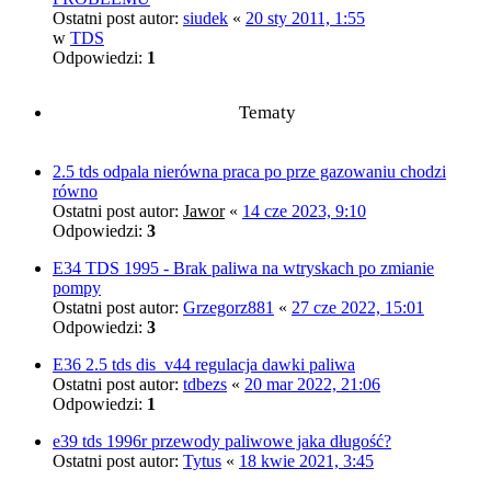
Ostatni post autor:
siudek
«
20 sty 2011, 1:55
w
TDS
Odpowiedzi:
1
Tematy
2.5 tds odpala nierówna praca po prze gazowaniu chodzi
równo
Ostatni post autor:
Jawor
«
14 cze 2023, 9:10
Odpowiedzi:
3
E34 TDS 1995 - Brak paliwa na wtryskach po zmianie
pompy
Ostatni post autor:
Grzegorz881
«
27 cze 2022, 15:01
Odpowiedzi:
3
E36 2.5 tds dis_v44 regulacja dawki paliwa
Ostatni post autor:
tdbezs
«
20 mar 2022, 21:06
Odpowiedzi:
1
e39 tds 1996r przewody paliwowe jaka długość?
Ostatni post autor:
Tytus
«
18 kwie 2021, 3:45