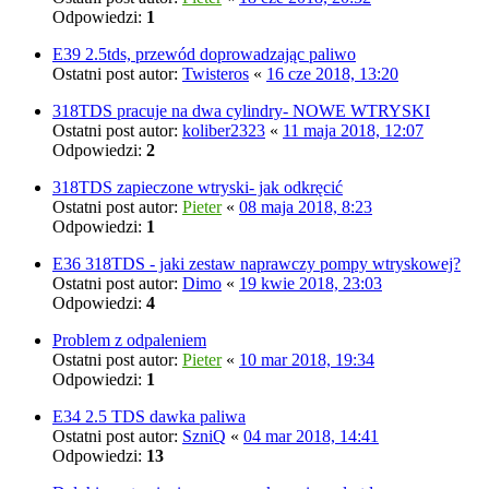
Odpowiedzi:
1
E39 2.5tds, przewód doprowadzając paliwo
Ostatni post autor:
Twisteros
«
16 cze 2018, 13:20
318TDS pracuje na dwa cylindry- NOWE WTRYSKI
Ostatni post autor:
koliber2323
«
11 maja 2018, 12:07
Odpowiedzi:
2
318TDS zapieczone wtryski- jak odkręcić
Ostatni post autor:
Pieter
«
08 maja 2018, 8:23
Odpowiedzi:
1
E36 318TDS - jaki zestaw naprawczy pompy wtryskowej?
Ostatni post autor:
Dimo
«
19 kwie 2018, 23:03
Odpowiedzi:
4
Problem z odpaleniem
Ostatni post autor:
Pieter
«
10 mar 2018, 19:34
Odpowiedzi:
1
E34 2.5 TDS dawka paliwa
Ostatni post autor:
SzniQ
«
04 mar 2018, 14:41
Odpowiedzi:
13