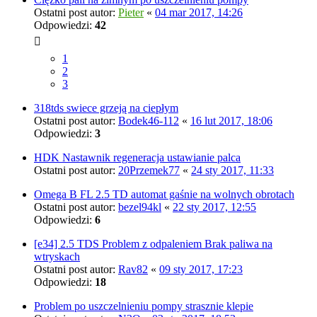
Ostatni post autor:
Pieter
«
04 mar 2017, 14:26
Odpowiedzi:
42
1
2
3
318tds swiece grzeją na ciepłym
Ostatni post autor:
Bodek46-112
«
16 lut 2017, 18:06
Odpowiedzi:
3
HDK Nastawnik regeneracja ustawianie palca
Ostatni post autor:
20Przemek77
«
24 sty 2017, 11:33
Omega B FL 2.5 TD automat gaśnie na wolnych obrotach
Ostatni post autor:
bezel94kl
«
22 sty 2017, 12:55
Odpowiedzi:
6
[e34] 2.5 TDS Problem z odpaleniem Brak paliwa na
wtryskach
Ostatni post autor:
Rav82
«
09 sty 2017, 17:23
Odpowiedzi:
18
Problem po uszczelnieniu pompy strasznie klepie