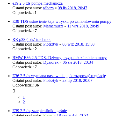
e39 2.5 tds pompa mechanicza
Ostatni post autor:
tdbezs
«
08 lis 2018, 20:47
Odpowiedzi:
1
E39 TDS ustawienie kąta wtrysku po zamontowaniu pompy
Ostatni post autor:
Mamamuszi
«
11 wrz 2018, 20:49
Odpowiedzi:
7
RR p38 (Tds) traci moc
Ostatni post autor:
Piotsztyk
«
08 wrz 2018, 15:50
Odpowiedzi:
2
BMW E36 2.5 TDS- Dziwny przypadek z brakiem mocy
Ostatni post autor:
Dyziorek
«
06 sie 2018, 20:34
Odpowiedzi:
7
E36 2.5tds wymiana nastawnika, jak rozpocząć regulację
Ostatni post autor:
Piotsztyk
«
23 lip 2018, 20:07
Odpowiedzi:
36
1
2
E39 2.5tds, szarpie silnik i gaśnie
Ostatni post autor:
Pieter
«
18 cze 2018, 20:52