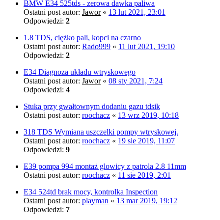
BMW E34 525tds - zerowa dawka paliwa
Ostatni post autor:
Jawor
«
13 lut 2021, 23:01
Odpowiedzi:
2
1.8 TDS, ciężko pali, kopci na czarno
Ostatni post autor:
Rado999
«
11 lut 2021, 19:10
Odpowiedzi:
2
E34 Diagnoza układu wtryskowego
Ostatni post autor:
Jawor
«
08 sty 2021, 7:24
Odpowiedzi:
4
Stuka przy gwałtownym dodaniu gazu tdsik
Ostatni post autor:
roochacz
«
13 wrz 2019, 10:18
318 TDS Wymiana uszczelki pompy wtryskowej.
Ostatni post autor:
roochacz
«
19 sie 2019, 11:07
Odpowiedzi:
9
E39 pompa 994 montaż glowicy z patrola 2.8 11mm
Ostatni post autor:
roochacz
«
11 sie 2019, 2:01
E34 524td brak mocy, kontrolka Inspection
Ostatni post autor:
playman
«
13 mar 2019, 19:12
Odpowiedzi:
7