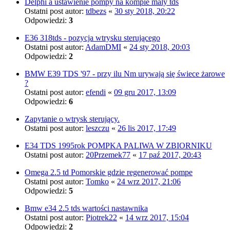
Delphi a ustawienie pompy na kompie maly tds
Ostatni post autor:
tdbezs
«
30 sty 2018, 20:22
Odpowiedzi:
3
E36 318tds - pozycja wtrysku sterującego
Ostatni post autor:
AdamDMI
«
24 sty 2018, 20:03
Odpowiedzi:
2
BMW E39 TDS '97 - przy ilu Nm urywają się świece żarowe
?
Ostatni post autor:
efendi
«
09 gru 2017, 13:09
Odpowiedzi:
6
Zapytanie o wtrysk sterujący.
Ostatni post autor:
leszczu
«
26 lis 2017, 17:49
E34 TDS 1995rok POMPKA PALIWA W ZBIORNIKU
Ostatni post autor:
20Przemek77
«
17 paź 2017, 20:43
Omega 2.5 td Pomorskie gdzie regenerować pompe
Ostatni post autor:
Tomko
«
24 wrz 2017, 21:06
Odpowiedzi:
5
Bmw e34 2.5 tds wartości nastawnika
Ostatni post autor:
Piotrek22
«
14 wrz 2017, 15:04
Odpowiedzi:
2