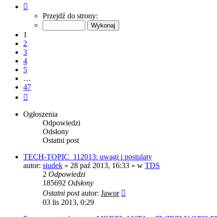
Strona
1
Przejdź do strony:
z
47
1
2
3
4
5
…
47
Następna
Ogłoszenia
Odpowiedzi
Odsłony
Ostatni post
TECH-TOPIC_112013: uwagi i postulaty
autor:
siudek
»
28 paź 2013, 16:33
» w
TDS
2
Odpowiedzi
185692
Odsłony
Ostatni post
autor:
Jawor
03 lis 2013, 0:29