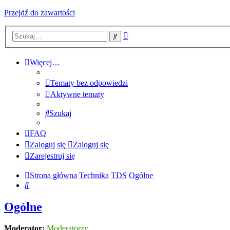
Przejdź do zawartości
Wyszukiwanie
Szukaj
zaawansowane
Więcej…
Tematy bez odpowiedzi
Aktywne tematy
Szukaj
FAQ
Zaloguj się
Zaloguj się
Zarejestruj się
Strona główna
Technika
TDS
Ogólne
Szukaj
Ogólne
Moderator:
Moderatorzy