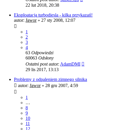
22 lut 2018, 20:38
Eksploatacja turbodiesla - kilka przykazań!
autor:
Jawor
»
27 sty 2008, 12:07
1
2
3
4
63
Odpowiedzi
60063
Odsłony
Ostatni post
autor:
AdamDMI
29 lis 2017, 13:13
Problemy z odpaleniem zimnego silnika
autor:
Jawor
»
28 gru 2007, 4:59
1
…
8
9
10
11
12