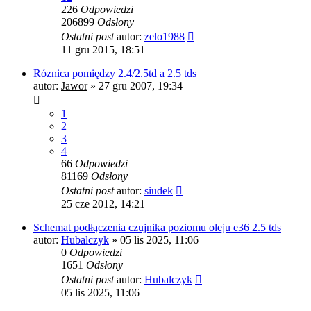
226
Odpowiedzi
206899
Odsłony
Ostatni post
autor:
zelo1988
11 gru 2015, 18:51
Róznica pomiędzy 2.4/2.5td a 2.5 tds
autor:
Jawor
»
27 gru 2007, 19:34
1
2
3
4
66
Odpowiedzi
81169
Odsłony
Ostatni post
autor:
siudek
25 cze 2012, 14:21
Schemat podłączenia czujnika poziomu oleju e36 2.5 tds
autor:
Hubalczyk
»
05 lis 2025, 11:06
0
Odpowiedzi
1651
Odsłony
Ostatni post
autor:
Hubalczyk
05 lis 2025, 11:06