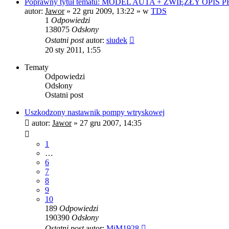
Poprawny tytuł tematu: MODEL AUTA + ZWIĘZŁY OPIS
autor:
Jawor
»
22 gru 2009, 13:22
» w
TDS
1
Odpowiedzi
138075
Odsłony
Ostatni post
autor:
siudek
20 sty 2011, 1:55
Tematy
Odpowiedzi
Odsłony
Ostatni post
Uszkodzony nastawnik pompy wtryskowej
autor:
Jawor
»
27 gru 2007, 14:35
1
…
6
7
8
9
10
189
Odpowiedzi
190390
Odsłony
Ostatni post
autor:
MiM1928