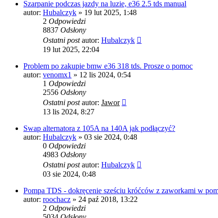
Szarpanie podczas jazdy na luzie, e36 2.5 tds manual
autor:
Hubalczyk
»
19 lut 2025, 1:48
2
Odpowiedzi
8837
Odsłony
Ostatni post
autor:
Hubalczyk
19 lut 2025, 22:04
Problem po zakupie bmw e36 318 tds. Prosze o pomoc
autor:
venomx1
»
12 lis 2024, 0:54
1
Odpowiedzi
2556
Odsłony
Ostatni post
autor:
Jawor
13 lis 2024, 8:27
Swap alternatora z 105A na 140A jak podłączyć?
autor:
Hubalczyk
»
03 sie 2024, 0:48
0
Odpowiedzi
4983
Odsłony
Ostatni post
autor:
Hubalczyk
03 sie 2024, 0:48
Pompa TDS - dokręcenie sześciu króćców z zaworkami w pom
autor:
roochacz
»
24 paź 2018, 13:22
2
Odpowiedzi
5034
Odsłony