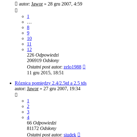
autor:
Jawor
»
28 gru 2007, 4:59
1
…
8
9
10
11
12
226
Odpowiedzi
206919
Odsłony
Ostatni post
autor:
zelo1988
11 gru 2015, 18:51
Róznica pomiędzy 2.4/2.5td a 2.5 tds
autor:
Jawor
»
27 gru 2007, 19:34
1
2
3
4
66
Odpowiedzi
81172
Odsłony
Ostatni post
autor:
siudek