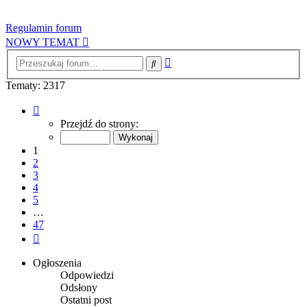
Regulamin forum
NOWY TEMAT
Wyszukiwanie
Szukaj
zaawansowane
Tematy: 2317
Strona
1
Przejdź do strony:
z
47
1
2
3
4
5
…
47
Następna
Ogłoszenia
Odpowiedzi
Odsłony
Ostatni post