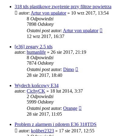
318 tds plastikowe zwężenie przy filtrze powietrza
autor:
Artur von upalator
»
10 wrz 2017, 13:54
8
Odpowiedzi
7898
Odsłony
Ostatni post
autor:
Artur von upalator
12 wrz 2017, 16:37
[e36] zegary 2.5 tds
autor:
humanlife
»
26 sie 2017, 21:19
8
Odpowiedzi
7874
Odsłony
Ostatni post
autor:
Dimo
28 sie 2017, 18:40
Wydech końcowy E34
autor:
CichyCK
»
18 lut 2014, 3:37
2
Odpowiedzi
5999
Odsłony
Ostatni post
autor:
Orange
28 sie 2017, 11:05
Problem z alarmem i pilotem E36 318TDS
autor:
koliber2323
»
17 sie 2017, 12:55