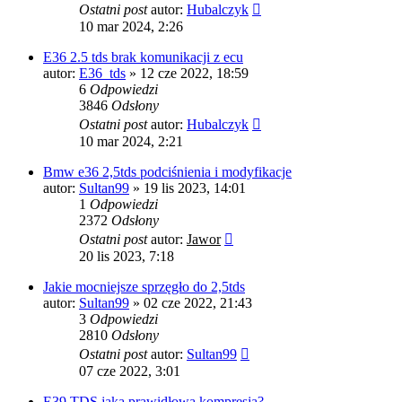
Ostatni post
autor:
Hubalczyk
10 mar 2024, 2:26
E36 2.5 tds brak komunikacji z ecu
autor:
E36_tds
»
12 cze 2022, 18:59
6
Odpowiedzi
3846
Odsłony
Ostatni post
autor:
Hubalczyk
10 mar 2024, 2:21
Bmw e36 2,5tds podciśnienia i modyfikacje
autor:
Sultan99
»
19 lis 2023, 14:01
1
Odpowiedzi
2372
Odsłony
Ostatni post
autor:
Jawor
20 lis 2023, 7:18
Jakie mocniejsze sprzęgło do 2,5tds
autor:
Sultan99
»
02 cze 2022, 21:43
3
Odpowiedzi
2810
Odsłony
Ostatni post
autor:
Sultan99
07 cze 2022, 3:01
E39 TDS jaka prawidłowa kompresja?