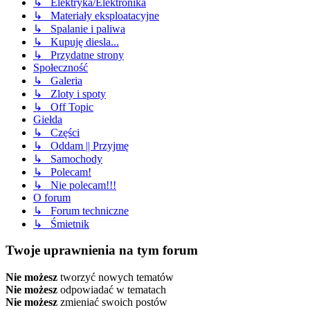
↳ Elektryka/Elektronika
↳ Materiały eksploatacyjne
↳ Spalanie i paliwa
↳ Kupuję diesla...
↳ Przydatne strony
Społeczność
↳ Galeria
↳ Zloty i spoty
↳ Off Topic
Giełda
↳ Części
↳ Oddam || Przyjmę
↳ Samochody
↳ Polecam!
↳ Nie polecam!!!
O forum
↳ Forum techniczne
↳ Śmietnik
Twoje uprawnienia na tym forum
Nie możesz
tworzyć nowych tematów
Nie możesz
odpowiadać w tematach
Nie możesz
zmieniać swoich postów