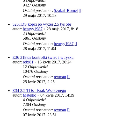
0
Odpowiedzi
9427
Odsłony
Ostatni post
autor:
Szakal_Romel
29 maja 2017, 10:58
525TDS kopci po wyżej 2.5 tys obr
autor:
henryy1987
»
28 maja 2017, 8:18
2
Odpowiedzi
5861
Odsłony
Ostatni post
autor:
henryy1987
28 maja 2017, 11:04
E36 318tds kontrolki świec i wtrysku
autor:
robi81
»
15 kwie 2017, 20:24
12
Odpowiedzi
10476
Odsłony
Ostatni post
autor:
rexman
25 kwie 2017, 2:25
E34 2,5 TDs - Brak Wstecznego
autor:
Matejko
»
04 kwie 2017, 14:39
4
Odpowiedzi
7204
Odsłony
Ostatni post
autor:
rexman
07 kwie 2017, 23:51