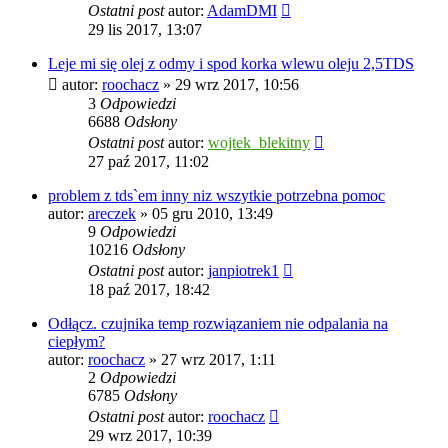
Ostatni post
autor:
AdamDMI
29 lis 2017, 13:07
Leje mi się olej z odmy i spod korka wlewu oleju 2,5TDS
autor:
roochacz
»
29 wrz 2017, 10:56
3
Odpowiedzi
6688
Odsłony
Ostatni post
autor:
wojtek_blekitny
27 paź 2017, 11:02
problem z tds`em inny niz wszytkie potrzebna pomoc
autor:
areczek
»
05 gru 2010, 13:49
9
Odpowiedzi
10216
Odsłony
Ostatni post
autor:
janpiotrek1
18 paź 2017, 18:42
Odłącz. czujnika temp rozwiązaniem nie odpalania na
ciepłym?
autor:
roochacz
»
27 wrz 2017, 1:11
2
Odpowiedzi
6785
Odsłony
Ostatni post
autor:
roochacz
29 wrz 2017, 10:39