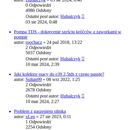
0
Odpowiedzi
4986
Odsłony
Ostatni post
autor:
Hubalczyk
03 sie 2024, 0:48
Pompa TDS - dokręcenie sześciu króćców z zaworkami w
pompie
autor:
roochacz
»
24 paź 2018, 13:22
2
Odpowiedzi
5037
Odsłony
Ostatni post
autor:
Hubalczyk
10 mar 2024, 2:39
Jaki kolektor ssący do e39 2,5tds z czego pasuje?
autor:
Sultan99
»
08 wrz 2022, 1:25
2
Odpowiedzi
2678
Odsłony
Ostatni post
autor:
Hubalczyk
10 mar 2024, 2:27
Problem z gaszeniem silnika
autor:
xLeo
»
27 sie 2023, 0:11
1
Odpowiedzi
2254
Odsłony