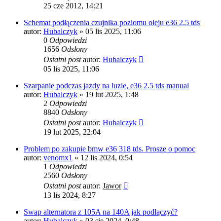
25 cze 2012, 14:21
Schemat podłączenia czujnika poziomu oleju e36 2.5 tds
autor:
Hubalczyk
»
05 lis 2025, 11:06
0
Odpowiedzi
1656
Odsłony
Ostatni post
autor:
Hubalczyk
05 lis 2025, 11:06
Szarpanie podczas jazdy na luzie, e36 2.5 tds manual
autor:
Hubalczyk
»
19 lut 2025, 1:48
2
Odpowiedzi
8840
Odsłony
Ostatni post
autor:
Hubalczyk
19 lut 2025, 22:04
Problem po zakupie bmw e36 318 tds. Prosze o pomoc
autor:
venomx1
»
12 lis 2024, 0:54
1
Odpowiedzi
2560
Odsłony
Ostatni post
autor:
Jawor
13 lis 2024, 8:27
Swap alternatora z 105A na 140A jak podłączyć?
autor:
Hubalczyk
»
03 sie 2024, 0:48