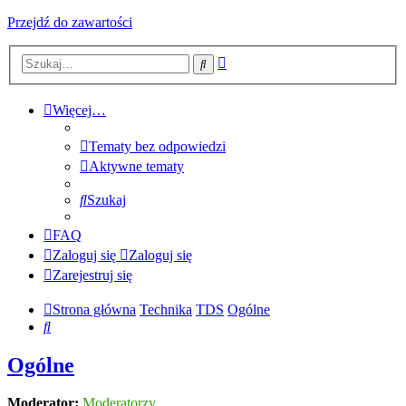
Przejdź do zawartości
Wyszukiwanie
Szukaj
zaawansowane
Więcej…
Tematy bez odpowiedzi
Aktywne tematy
Szukaj
FAQ
Zaloguj się
Zaloguj się
Zarejestruj się
Strona główna
Technika
TDS
Ogólne
Szukaj
Ogólne
Moderator:
Moderatorzy