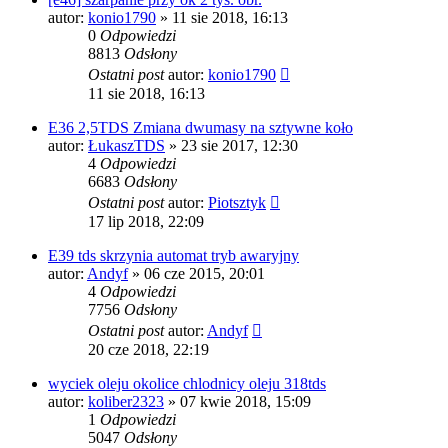
autor:
konio1790
»
11 sie 2018, 16:13
0
Odpowiedzi
8813
Odsłony
Ostatni post
autor:
konio1790
11 sie 2018, 16:13
E36 2,5TDS Zmiana dwumasy na sztywne koło
autor:
ŁukaszTDS
»
23 sie 2017, 12:30
4
Odpowiedzi
6683
Odsłony
Ostatni post
autor:
Piotsztyk
17 lip 2018, 22:09
E39 tds skrzynia automat tryb awaryjny
autor:
Andyf
»
06 cze 2015, 20:01
4
Odpowiedzi
7756
Odsłony
Ostatni post
autor:
Andyf
20 cze 2018, 22:19
wyciek oleju okolice chlodnicy oleju 318tds
autor:
koliber2323
»
07 kwie 2018, 15:09
1
Odpowiedzi
5047
Odsłony