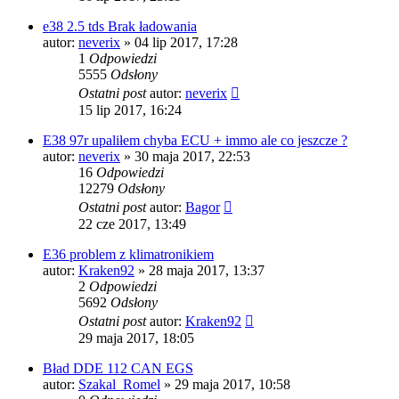
e38 2.5 tds Brak ładowania
autor:
neverix
»
04 lip 2017, 17:28
1
Odpowiedzi
5555
Odsłony
Ostatni post
autor:
neverix
15 lip 2017, 16:24
E38 97r upaliłem chyba ECU + immo ale co jeszcze ?
autor:
neverix
»
30 maja 2017, 22:53
16
Odpowiedzi
12279
Odsłony
Ostatni post
autor:
Bagor
22 cze 2017, 13:49
E36 problem z klimatronikiem
autor:
Kraken92
»
28 maja 2017, 13:37
2
Odpowiedzi
5692
Odsłony
Ostatni post
autor:
Kraken92
29 maja 2017, 18:05
Bład DDE 112 CAN EGS
autor:
Szakal_Romel
»
29 maja 2017, 10:58