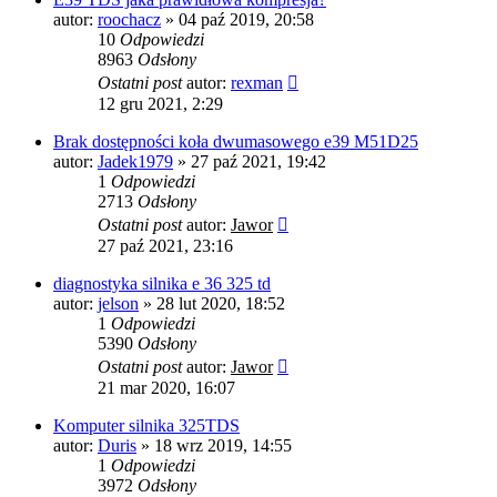
autor:
roochacz
»
04 paź 2019, 20:58
10
Odpowiedzi
8963
Odsłony
Ostatni post
autor:
rexman
12 gru 2021, 2:29
Brak dostępności koła dwumasowego e39 M51D25
autor:
Jadek1979
»
27 paź 2021, 19:42
1
Odpowiedzi
2713
Odsłony
Ostatni post
autor:
Jawor
27 paź 2021, 23:16
diagnostyka silnika e 36 325 td
autor:
jelson
»
28 lut 2020, 18:52
1
Odpowiedzi
5390
Odsłony
Ostatni post
autor:
Jawor
21 mar 2020, 16:07
Komputer silnika 325TDS
autor:
Duris
»
18 wrz 2019, 14:55
1
Odpowiedzi
3972
Odsłony