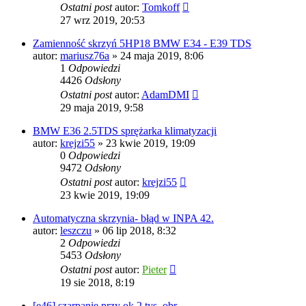
Ostatni post
autor:
Tomkoff
27 wrz 2019, 20:53
Zamienność skrzyń 5HP18 BMW E34 - E39 TDS
autor:
mariusz76a
»
24 maja 2019, 8:06
1
Odpowiedzi
4426
Odsłony
Ostatni post
autor:
AdamDMI
29 maja 2019, 9:58
BMW E36 2.5TDS sprężarka klimatyzacji
autor:
krejzi55
»
23 kwie 2019, 19:09
0
Odpowiedzi
9472
Odsłony
Ostatni post
autor:
krejzi55
23 kwie 2019, 19:09
Automatyczna skrzynia- błąd w INPA 42.
autor:
leszczu
»
06 lip 2018, 8:32
2
Odpowiedzi
5453
Odsłony
Ostatni post
autor:
Pieter
19 sie 2018, 8:19
[e46] szarpanie przy ok 2 tys. obr.