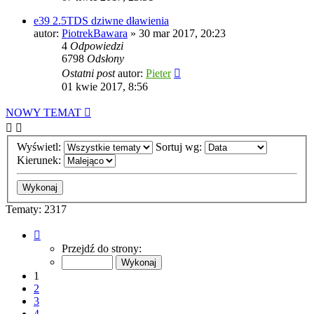
e39 2.5TDS dziwne dławienia
autor:
PiotrekBawara
»
30 mar 2017, 20:23
4
Odpowiedzi
6798
Odsłony
Ostatni post
autor:
Pieter
01 kwie 2017, 8:56
NOWY TEMAT
Wyświetl:
Sortuj wg:
Kierunek:
Tematy: 2317
Strona
1
Przejdź do strony:
z
47
1
2
3
4