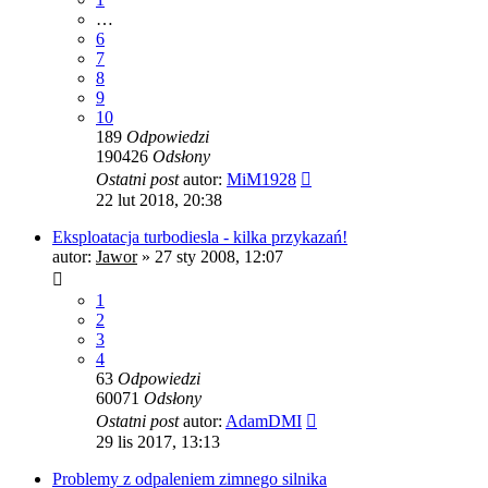
…
6
7
8
9
10
189
Odpowiedzi
190426
Odsłony
Ostatni post
autor:
MiM1928
22 lut 2018, 20:38
Eksploatacja turbodiesla - kilka przykazań!
autor:
Jawor
»
27 sty 2008, 12:07
1
2
3
4
63
Odpowiedzi
60071
Odsłony
Ostatni post
autor:
AdamDMI
29 lis 2017, 13:13
Problemy z odpaleniem zimnego silnika