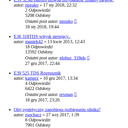
autor:
ppzuko
»
17 sty 2018, 22:32
2
Odpowiedzi
5208
Odsłony
Ostatni post
autor:
ppzuko
18 sty 2018, 19:44
E36 318TDS wtrysk sterujący..
autor:
maniek42
»
13 kwie 2013, 12:43
18
Odpowiedzi
13592
Odsłony
Ostatni post
autor:
globus_318tds
27 gru 2017, 22:44
E39 525 TDS Rozrusznik
autor:
kamprz
»
10 gru 2017, 13:34
4
Odpowiedzi
6422
Odsłony
Ostatni post
autor:
rexman
18 gru 2017, 23:26
Olej syntetyczny zapobiega rozbieganiu silnika?
autor:
roochacz
»
27 wrz 2017, 1:39
8
Odpowiedzi
7901
Odsłony