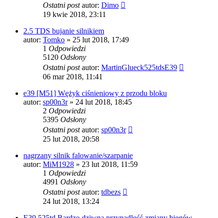
Ostatni post
autor:
Dimo
19 kwie 2018, 23:11
2.5 TDS bujanie silnikiem
autor:
Tomko
»
25 lut 2018, 17:49
1
Odpowiedzi
5120
Odsłony
Ostatni post
autor:
MartinGlueck525tdsE39
06 mar 2018, 11:41
e39 [M51] Wężyk ciśnieniowy z przodu bloku
autor:
sp00n3r
»
24 lut 2018, 18:45
2
Odpowiedzi
5395
Odsłony
Ostatni post
autor:
sp00n3r
25 lut 2018, 20:58
nagrzany silnik falowanie/szarpanie
autor:
MiM1928
»
23 lut 2018, 11:59
1
Odpowiedzi
4991
Odsłony
Ostatni post
autor:
tdbezs
24 lut 2018, 13:24
E39 525td Bardzo dziwna przypadłość zmiany biegów.