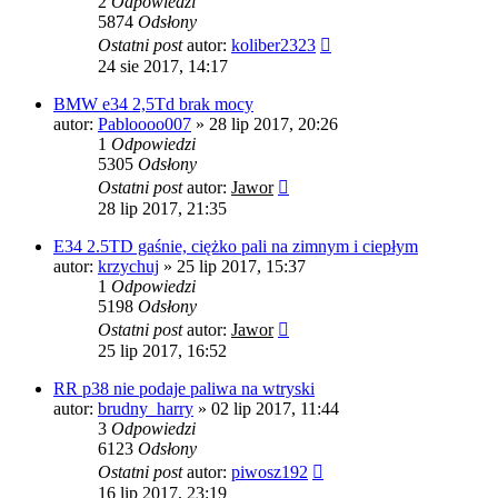
2
Odpowiedzi
5874
Odsłony
Ostatni post
autor:
koliber2323
24 sie 2017, 14:17
BMW e34 2,5Td brak mocy
autor:
Pabloooo007
»
28 lip 2017, 20:26
1
Odpowiedzi
5305
Odsłony
Ostatni post
autor:
Jawor
28 lip 2017, 21:35
E34 2.5TD gaśnie, ciężko pali na zimnym i ciepłym
autor:
krzychuj
»
25 lip 2017, 15:37
1
Odpowiedzi
5198
Odsłony
Ostatni post
autor:
Jawor
25 lip 2017, 16:52
RR p38 nie podaje paliwa na wtryski
autor:
brudny_harry
»
02 lip 2017, 11:44
3
Odpowiedzi
6123
Odsłony
Ostatni post
autor:
piwosz192
16 lip 2017, 23:19