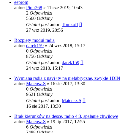
eeprom
autor:
Piotr268
»
11 cze 2019, 10:43
2
Odpowiedzi
5560
Odsłony
Ostatni post
autor:
Tomkoff
27 wrz 2019, 20:56
Rozpięty moduł radia
autor:
darek159
»
24 wrz 2018, 15:17
0
Odpowiedzi
8756
Odsłony
Ostatni post
autor:
darek159
24 wrz 2018, 15:17
Wymiana radia z navi+tv na niefabryczne, zwykłe 1DIN
autor:
Mateusz.S
»
16 sie 2017, 13:30
0
Odpowiedzi
9521
Odsłony
Ostatni post
autor:
Mateusz.S
16 sie 2017, 13:30
Brak kierunków na desce, radio 4:3, spalanie chwilowe
autor:
Mateusz.S
»
19 lip 2017, 12:55
6
Odpowiedzi
7488
Odsłony