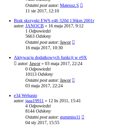
Ostatni post
autor:
Mateusz.S
11 sie 2017, 12:10
Brak skrzynki EWS e46 320d 136km 2001r
autor:
JANOCB
»
16 maja 2017, 9:12
1
Odpowiedzi
5663
Odsłony
Ostatni post
autor:
Jawor
16 maja 2017, 10:30
Aktywacja dodatkowych funkcji w e9X
autor:
Jawor
»
03 maja 2017, 22:24
0
Odpowiedzi
10113
Odsłony
Ostatni post
autor:
Jawor
03 maja 2017, 22:24
e34 Webasto
autor:
jaaa19911
»
12 lis 2011, 15:41
4
Odpowiedzi
8144
Odsłony
Ostatni post
autor:
gummiss11
04 sty 2017, 15:55