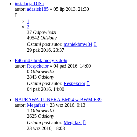
instalacja DISa
autor:
adasiek185
»
05 lip 2013, 21:30
1
2
37
Odpowiedzi
49542
Odsłony
Ostatni post
autor:
maniekbmw84
29 paź 2016, 23:37
E46 m47 brak mocy z dołu
autor:
Respekcior
»
04 paź 2016, 14:00
0
Odpowiedzi
2843
Odsłony
Ostatni post
autor:
Respekcior
04 paź 2016, 14:00
NAPRAWA TUNERA BM54 w BWM E39
autor:
Megafazi
»
23 wrz 2016, 0:13
1
Odpowiedzi
2625
Odsłony
Ostatni post
autor:
Megafazi
23 wrz 2016, 18:08