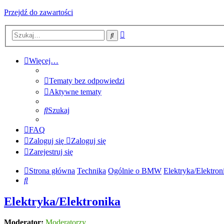
Przejdź do zawartości
Wyszukiwanie
Szukaj
zaawansowane
Więcej…
Tematy bez odpowiedzi
Aktywne tematy
Szukaj
FAQ
Zaloguj się
Zaloguj się
Zarejestruj się
Strona główna
Technika
Ogólnie o BMW
Elektryka/Elektron
Szukaj
Elektryka/Elektronika
Moderator:
Moderatorzy