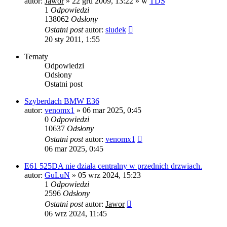
autor:
Jawor
»
22 gru 2009, 13:22
» w
TDS
1
Odpowiedzi
138062
Odsłony
Ostatni post
autor:
siudek
20 sty 2011, 1:55
Tematy
Odpowiedzi
Odsłony
Ostatni post
Szyberdach BMW E36
autor:
venomx1
»
06 mar 2025, 0:45
0
Odpowiedzi
10637
Odsłony
Ostatni post
autor:
venomx1
06 mar 2025, 0:45
E61 525DA nie działa centralny w przednich drzwiach.
autor:
GuLuN
»
05 wrz 2024, 15:23
1
Odpowiedzi
2596
Odsłony
Ostatni post
autor:
Jawor
06 wrz 2024, 11:45