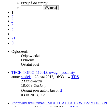
1
Przejdź do strony:
z
21
1
2
3
4
5
…
21
Następna
Ogłoszenia
Odpowiedzi
Odsłony
Ostatni post
TECH-TOPIC_112013: uwagi i postulaty
autor:
siudek
»
28 paź 2013, 16:33
» w
TDS
2
Odpowiedzi
185678
Odsłony
Ostatni post
autor:
Jawor
03 lis 2013, 0:29
Poprawny tytuł tematu: MODEL AUTA + ZWIĘZŁY OPIS