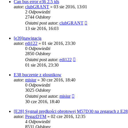
Can bus error e36 2.5 tds
autor:
clubGRANT
»
03 sie 2016, 13:01
2
Odpowiedzi
2744
Odsłony
Ostatni post
autor:
clubGRANT
13 sie 2016, 16:03
[e39]nawigacja
autor:
edi122
»
01 sie 2016, 23:30
0
Odpowiedzi
2850
Odsłony
Ostatni post
autor:
edi122
01 sie 2016, 23:30
E38 buczenie z glosnikow
autor:
misiur
»
30 cze 2016, 18:40
0
Odpowiedzi
3025
Odsłony
Ostatni post
autor:
misiur
30 cze 2016, 18:40
[E28] Sygnał prędkości obrotowej M57D30 na zegarach z E28
autor:
PegazDTM
»
02 cze 2016, 12:35
4
Odpowiedzi
8531
Odsłony