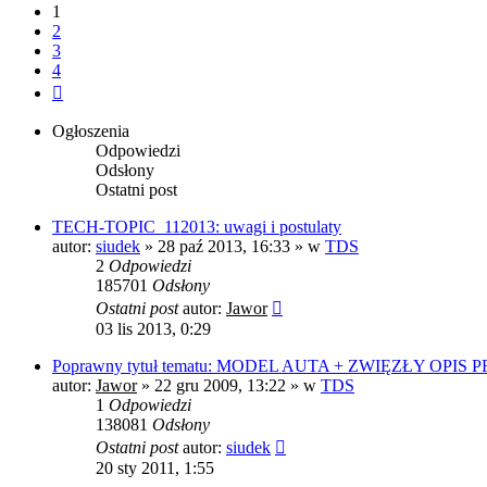
1
2
3
4
Następna
Ogłoszenia
Odpowiedzi
Odsłony
Ostatni post
TECH-TOPIC_112013: uwagi i postulaty
autor:
siudek
»
28 paź 2013, 16:33
» w
TDS
2
Odpowiedzi
185701
Odsłony
Ostatni post
autor:
Jawor
03 lis 2013, 0:29
Poprawny tytuł tematu: MODEL AUTA + ZWIĘZŁY OPIS
autor:
Jawor
»
22 gru 2009, 13:22
» w
TDS
1
Odpowiedzi
138081
Odsłony
Ostatni post
autor:
siudek
20 sty 2011, 1:55