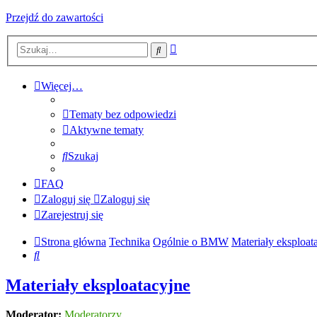
Przejdź do zawartości
Wyszukiwanie
Szukaj
zaawansowane
Więcej…
Tematy bez odpowiedzi
Aktywne tematy
Szukaj
FAQ
Zaloguj się
Zaloguj się
Zarejestruj się
Strona główna
Technika
Ogólnie o BMW
Materiały eksploat
Szukaj
Materiały eksploatacyjne
Moderator:
Moderatorzy