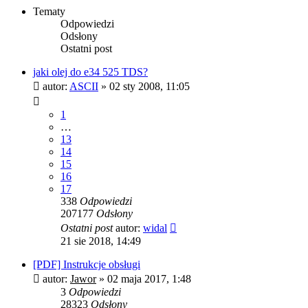
Tematy
Odpowiedzi
Odsłony
Ostatni post
jaki olej do e34 525 TDS?
autor:
ASCII
»
02 sty 2008, 11:05
1
…
13
14
15
16
17
338
Odpowiedzi
207177
Odsłony
Ostatni post
autor:
widal
21 sie 2018, 14:49
[PDF] Instrukcje obsługi
autor:
Jawor
»
02 maja 2017, 1:48
3
Odpowiedzi
28323
Odsłony