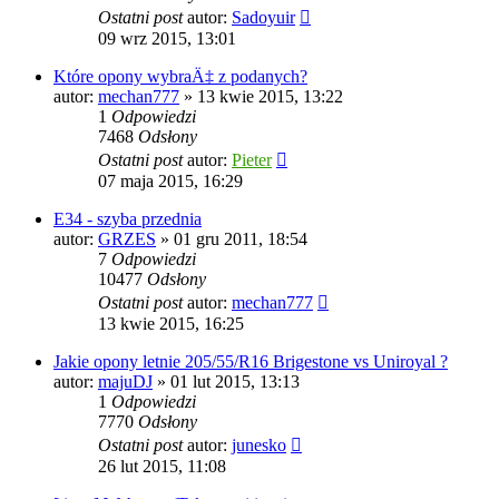
Ostatni post
autor:
Sadoyuir
09 wrz 2015, 13:01
Które opony wybraÄ‡ z podanych?
autor:
mechan777
»
13 kwie 2015, 13:22
1
Odpowiedzi
7468
Odsłony
Ostatni post
autor:
Pieter
07 maja 2015, 16:29
E34 - szyba przednia
autor:
GRZES
»
01 gru 2011, 18:54
7
Odpowiedzi
10477
Odsłony
Ostatni post
autor:
mechan777
13 kwie 2015, 16:25
Jakie opony letnie 205/55/R16 Brigestone vs Uniroyal ?
autor:
majuDJ
»
01 lut 2015, 13:13
1
Odpowiedzi
7770
Odsłony
Ostatni post
autor:
junesko
26 lut 2015, 11:08