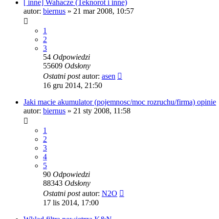
[ inne] Wahacze (Teknorot i inne)
autor:
biernus
»
21 mar 2008, 10:57
1
2
3
54
Odpowiedzi
55609
Odsłony
Ostatni post
autor:
asen
16 gru 2014, 21:50
Jaki macie akumulator (pojemnosc/moc rozruchu/firma) opinie
autor:
biernus
»
21 sty 2008, 11:58
1
2
3
4
5
90
Odpowiedzi
88343
Odsłony
Ostatni post
autor:
N2O
17 lis 2014, 17:00