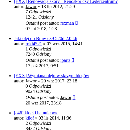
[EXX] Renowacja skóry - Renoskór czy Lederzentrum?
autor:
Jawor
»
18 lip 2012, 21:29
7
Odpowiedzi
12421
Odsłony
Ostatni post
autor:
rexman
07 lut 2018, 1:28
Jaki olej do Bmw e39 520d 2.0 tdi
autor:
roki4521
»
07 wrz 2015, 14:41
1
Odpowiedzi
7240
Odsłony
Ostatni post
autor:
iparts
17 paź 2017, 9:51
[EXX] Wymiana oleju w skrzyni biegów
autor:
Jawor
»
20 wrz 2017, 23:18
0
Odpowiedzi
9024
Odsłony
Ostatni post
autor:
Jawor
20 wrz 2017, 23:18
[e46] klocki hamulcowe
autor:
kilof
»
03 lis 2014, 11:36
2
Odpowiedzi
8432
Odsłony