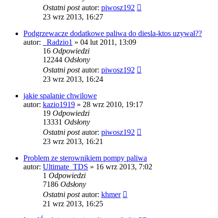
Ostatni post
autor:
piwosz192
23 wrz 2013, 16:27
Podgrzewacze dodatkowe paliwa do diesla-ktos uzywał??
autor:
_Radzio1
»
04 lut 2011, 13:09
16
Odpowiedzi
12244
Odsłony
Ostatni post
autor:
piwosz192
23 wrz 2013, 16:24
jakie spalanie chwilowe
autor:
kazio1919
»
28 wrz 2010, 19:17
19
Odpowiedzi
13331
Odsłony
Ostatni post
autor:
piwosz192
23 wrz 2013, 16:21
Problem ze sterownikiem pompy paliwa
autor:
Ultimate_TDS
»
16 wrz 2013, 7:02
1
Odpowiedzi
7186
Odsłony
Ostatni post
autor:
khmer
21 wrz 2013, 16:25