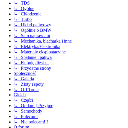
↳ TDS
↳ Ogólne
↳ Chłodzenie
↳ Turbo
↳ Układ paliwowy
↳ Ogólnie o BMW
↳ Sam naprawiam
↳ Mechanika, blacharka i inne
↳ Elektryka/Elektronika
↳ Materiały eksploatacyjne
↳ Spalanie i paliwa
↳ Kupuję diesla...
↳ Przydatne strony
Społeczność
↳ Galeria
↳ Zloty i spoty
↳ Off Topic
Giełda
↳ Części
↳ Oddam || Przyjmę
↳ Samochody
↳ Polecam!
↳ Nie polecam!!!
O forum