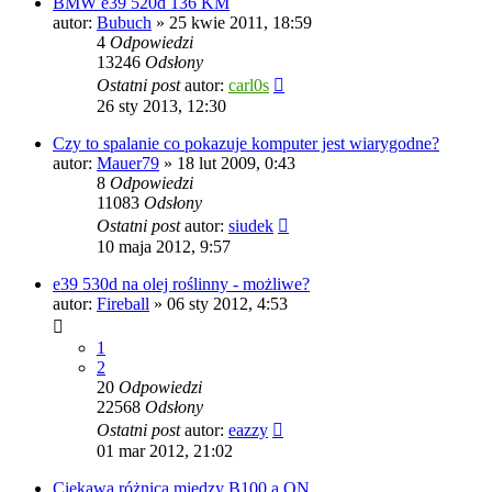
BMW e39 520d 136 KM
autor:
Bubuch
»
25 kwie 2011, 18:59
4
Odpowiedzi
13246
Odsłony
Ostatni post
autor:
carl0s
26 sty 2013, 12:30
Czy to spalanie co pokazuje komputer jest wiarygodne?
autor:
Mauer79
»
18 lut 2009, 0:43
8
Odpowiedzi
11083
Odsłony
Ostatni post
autor:
siudek
10 maja 2012, 9:57
e39 530d na olej roślinny - możliwe?
autor:
Fireball
»
06 sty 2012, 4:53
1
2
20
Odpowiedzi
22568
Odsłony
Ostatni post
autor:
eazzy
01 mar 2012, 21:02
Ciekawa różnica między B100 a ON