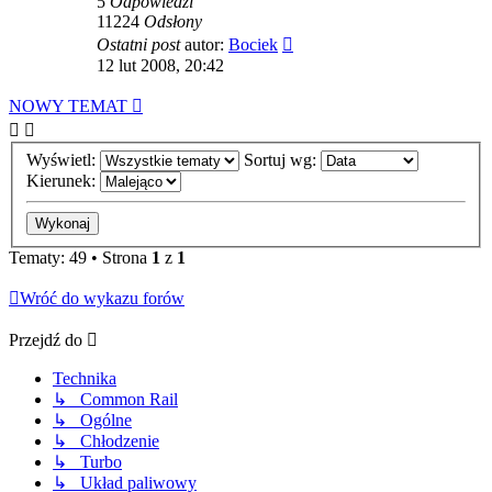
5
Odpowiedzi
11224
Odsłony
Ostatni post
autor:
Bociek
12 lut 2008, 20:42
NOWY TEMAT
Wyświetl:
Sortuj wg:
Kierunek:
Tematy: 49 • Strona
1
z
1
Wróć do wykazu forów
Przejdź do
Technika
↳ Common Rail
↳ Ogólne
↳ Chłodzenie
↳ Turbo
↳ Układ paliwowy