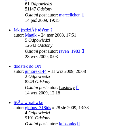
61
Odpowiedzi
51147
Odsłony
Ostatni post
autor:
marcellchen
14 paź 2009, 19:15
Jak jeździÄ‡ tds'em ?
autor:
Magik
»
24 mar 2008, 17:51
5
Odpowiedzi
12643
Odsłony
Ostatni post
autor:
raven_1983
28 wrz 2009, 0:03
dodatek do ON
autor:
juniorek144
»
11 wrz 2009, 20:08
2
Odpowiedzi
8249
Odsłony
Ostatni post
autor:
Łosiowy
14 wrz 2009, 12:18
liśÄ‡ w paliwku
autor:
globus_318tds
»
28 sie 2009, 13:38
4
Odpowiedzi
9101
Odsłony
Ostatni post
autor:
kubsonks