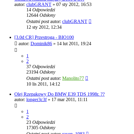
autor:
clubGRANT
»
07 sty 2012, 16:53
14
Odpowiedzi
12644
Odsłony
Ostatni post
autor:
clubGRANT
12 sty 2012, 12:34
[3.0d CR] Przestroga - BIO100
autor:
Dominik86
»
14 lut 2011, 19:24
1
2
37
Odpowiedzi
23194
Odsłony
Ostatni post
autor:
Manolito77
10 lis 2011, 14:12
Olej Rzepakowy Do BMW E39 TDS 1998r. ??
autor:
longer3c3f
»
17 mar 2011, 11:11
1
2
23
Odpowiedzi
17305
Odsłony
Ostatni post
autor:
raven_1983