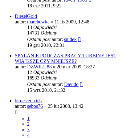
18 cze 2011, 9:22
DieselGold
autor:
marchewka
»
11 lis 2009, 12:48
13
Odpowiedzi
14731
Odsłony
Ostatni post
autor:
siudek
19 gru 2010, 22:31
SPALANIE PODCZAS PRACY TURBINY JEST
WIÄ˜KSZE CZY MNIEJSZE?
autor:
DZWILU88
»
20 mar 2009, 18:27
12
Odpowiedzi
16933
Odsłony
Ostatni post
autor:
Davido
15 wrz 2010, 21:32
bio-ester a tds
autor:
sebos76
»
25 lut 2008, 13:42
1
2
3
4