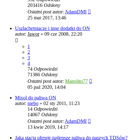
203416
Odsłony
Ostatni post
autor:
AdamDMI
25 mar 2017, 13:46
Uszlachetniacze i inne dodatki do ON
autor:
Jawor
»
09 cze 2008, 22:20
1
2
3
4
74
Odpowiedzi
71386
Odsłony
Ostatni post
autor:
Manolito77
05 paź 2020, 14:04
Mixol do paliwa ON
autor:
niebo
»
02 sty 2011, 11:23
14
Odpowiedzi
14067
Odsłony
Ostatni post
autor:
AdamDMI
13 kwie 2019, 14:17
Jaka stacja oferuje najlepsze paliwa do naszych TDSów?