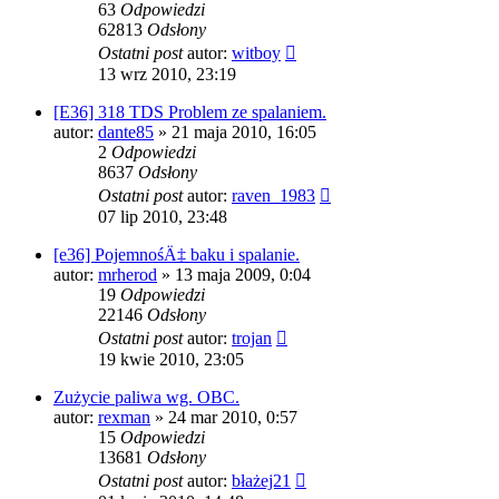
63
Odpowiedzi
62813
Odsłony
Ostatni post
autor:
witboy
13 wrz 2010, 23:19
[E36] 318 TDS Problem ze spalaniem.
autor:
dante85
»
21 maja 2010, 16:05
2
Odpowiedzi
8637
Odsłony
Ostatni post
autor:
raven_1983
07 lip 2010, 23:48
[e36] PojemnośÄ‡ baku i spalanie.
autor:
mrherod
»
13 maja 2009, 0:04
19
Odpowiedzi
22146
Odsłony
Ostatni post
autor:
trojan
19 kwie 2010, 23:05
Zużycie paliwa wg. OBC.
autor:
rexman
»
24 mar 2010, 0:57
15
Odpowiedzi
13681
Odsłony
Ostatni post
autor:
błażej21