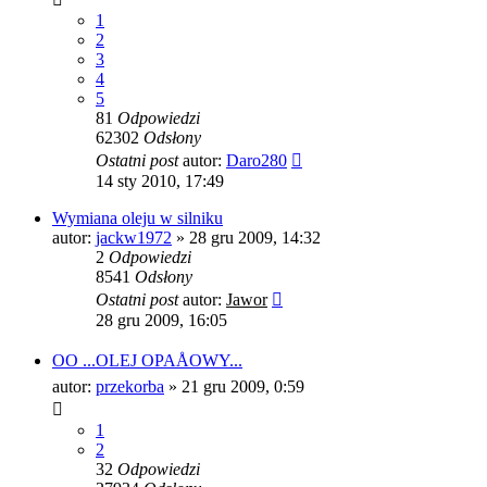
1
2
3
4
5
81
Odpowiedzi
62302
Odsłony
Ostatni post
autor:
Daro280
14 sty 2010, 17:49
Wymiana oleju w silniku
autor:
jackw1972
»
28 gru 2009, 14:32
2
Odpowiedzi
8541
Odsłony
Ostatni post
autor:
Jawor
28 gru 2009, 16:05
OO ...OLEJ OPAÅOWY...
autor:
przekorba
»
21 gru 2009, 0:59
1
2
32
Odpowiedzi