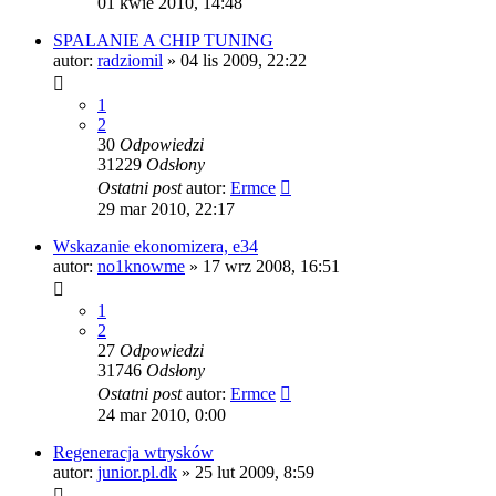
01 kwie 2010, 14:48
SPALANIE A CHIP TUNING
autor:
radziomil
»
04 lis 2009, 22:22
1
2
30
Odpowiedzi
31229
Odsłony
Ostatni post
autor:
Ermce
29 mar 2010, 22:17
Wskazanie ekonomizera, e34
autor:
no1knowme
»
17 wrz 2008, 16:51
1
2
27
Odpowiedzi
31746
Odsłony
Ostatni post
autor:
Ermce
24 mar 2010, 0:00
Regeneracja wtrysków
autor:
junior.pl.dk
»
25 lut 2009, 8:59