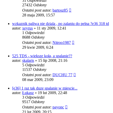
31
Odpowiedzi
27432
Odsłony
Ostatni post
autor:
bartosz85
28 maja 2009, 15:57
wzkaznik paliwa nie dziala , po zalaniu do pelna ?e36 318 td
autor:
xeyrus
»
11 sty 2009, 12:41
1
Odpowiedzi
8688
Odsłony
Ostatni post
autor:
Nitroo1987
29 kwie 2009, 6:24
525 TDS - wieksze koła, a spalanie??
autor:
skalaris
»
15 lip 2008, 21:16
5
Odpowiedzi
11537
Odsłony
Ostatni post
autor:
DUCHU 77
08 mar 2009, 23:09
[e36] 1 raz tak duze spalanie w miescie...
autor:
Łukasz
»
19 lut 2009, 22:48
3
Odpowiedzi
9517
Odsłony
Ostatni post
autor:
payonc
21 lut 2009, 20:15