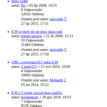
bmw324td
autor:
Ba
»
05 lip 2008, 19:55
8
Odpowiedzi
12032
Odsłony
Ostatni post
autor:
quovadis
27 lip 2015, 17:51
E39 wydaje mi sie dosc duzo pali
autor:
tomek-tarnow
»
21 lis 2009, 21:13
10
Odpowiedzi
11484
Odsłony
Ostatni post
autor:
quovadis
27 lip 2015, 17:50
OBC a pojemnośÄ‡ baku E39
autor:
Casper111
»
13 wrz 2010, 10:00
4
Odpowiedzi
10902
Odsłony
Ostatni post
autor:
Mohseth
05 lut 2014, 19:22
E36 2,5 nagle zaczął duzo paliÄ‡
autor:
hookmaciej
»
29 gru 2010, 18:51
7
Odpowiedzi
8578
Odsłony