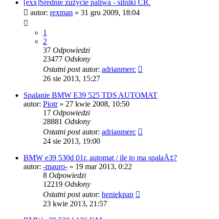
[exx]Średnie zużycie paliwa - silniki CR.
autor:
rexman
»
31 gru 2009, 18:04
1
2
37
Odpowiedzi
23477
Odsłony
Ostatni post
autor:
adrianmerc
26 sie 2013, 15:27
Spalanie BMW E39 525 TDS AUTOMAT
autor:
Piotr
»
27 kwie 2008, 10:50
17
Odpowiedzi
28881
Odsłony
Ostatni post
autor:
adrianmerc
24 sie 2013, 19:00
BMW e39 530d 01r. automat / ile to ma spalaÄ‡?
autor:
-mauro-
»
19 mar 2013, 0:22
8
Odpowiedzi
12219
Odsłony
Ostatni post
autor:
heniekpan
23 kwie 2013, 21:57