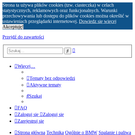
Strona ta używa plików cookies (tzw. ciasteczka) w celach
statystycznych, reklamowych oraz funkcjonalnych. Warunki
przechowywania lub dostępu do plików cookies można określić w
ustawieniach przeglądarki internetowej.
Dowiedz się więcej
Akceptuję!
Przejdź do zawartości
Wyszukiwanie
Szukaj
zaawansowane
Więcej…
Tematy bez odpowiedzi
Aktywne tematy
Szukaj
FAQ
Zaloguj się
Zaloguj się
Zarejestruj się
Strona główna
Technika
Ogólnie o BMW
Spalanie i paliwa