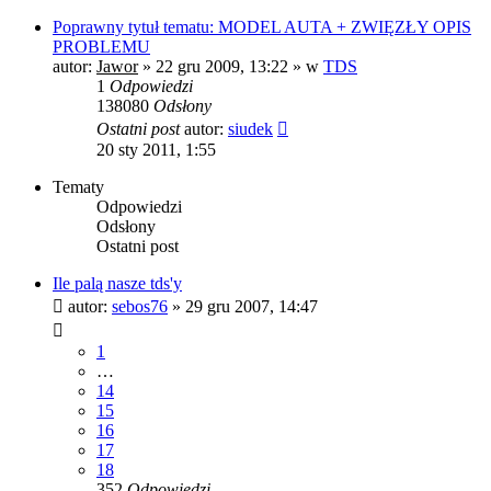
Poprawny tytuł tematu: MODEL AUTA + ZWIĘZŁY OPIS
PROBLEMU
autor:
Jawor
»
22 gru 2009, 13:22
» w
TDS
1
Odpowiedzi
138080
Odsłony
Ostatni post
autor:
siudek
20 sty 2011, 1:55
Tematy
Odpowiedzi
Odsłony
Ostatni post
Ile palą nasze tds'y
autor:
sebos76
»
29 gru 2007, 14:47
1
…
14
15
16
17
18
352
Odpowiedzi