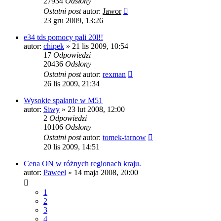
27934
Odsłony
Ostatni post
autor:
Jawor
23 gru 2009, 13:26
e34 tds pomocy pali 20l!!
autor:
chipek
»
21 lis 2009, 10:54
17
Odpowiedzi
20436
Odsłony
Ostatni post
autor:
rexman
26 lis 2009, 21:34
Wysokie spalanie w M51
autor:
Siwy
»
23 lut 2008, 12:00
2
Odpowiedzi
10106
Odsłony
Ostatni post
autor:
tomek-tarnow
20 lis 2009, 14:51
Cena ON w różnych regionach kraju.
autor:
Paweel
»
14 maja 2008, 20:00
1
2
3
4