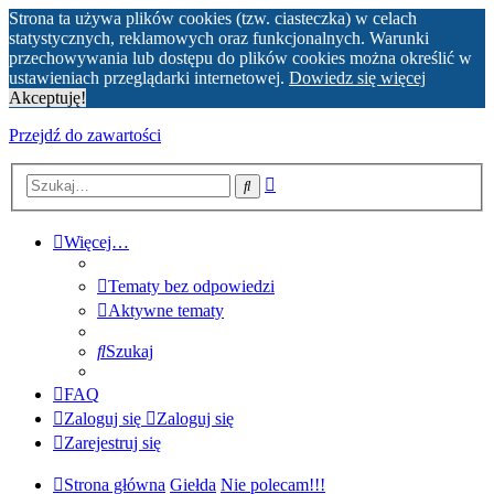
Strona ta używa plików cookies (tzw. ciasteczka) w celach
statystycznych, reklamowych oraz funkcjonalnych. Warunki
przechowywania lub dostępu do plików cookies można określić w
ustawieniach przeglądarki internetowej.
Dowiedz się więcej
Akceptuję!
Przejdź do zawartości
Wyszukiwanie
Szukaj
zaawansowane
Więcej…
Tematy bez odpowiedzi
Aktywne tematy
Szukaj
FAQ
Zaloguj się
Zaloguj się
Zarejestruj się
Strona główna
Giełda
Nie polecam!!!