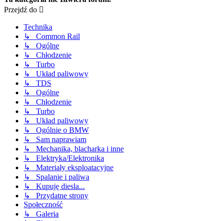
Przejdź do
Technika
↳ Common Rail
↳ Ogólne
↳ Chłodzenie
↳ Turbo
↳ Układ paliwowy
↳ TDS
↳ Ogólne
↳ Chłodzenie
↳ Turbo
↳ Układ paliwowy
↳ Ogólnie o BMW
↳ Sam naprawiam
↳ Mechanika, blacharka i inne
↳ Elektryka/Elektronika
↳ Materiały eksploatacyjne
↳ Spalanie i paliwa
↳ Kupuję diesla...
↳ Przydatne strony
Społeczność
↳ Galeria