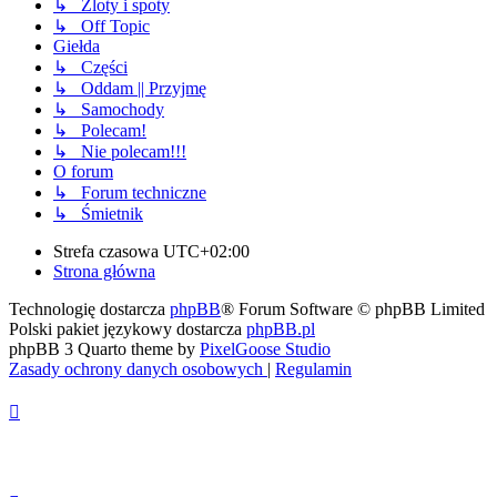
↳ Zloty i spoty
↳ Off Topic
Giełda
↳ Części
↳ Oddam || Przyjmę
↳ Samochody
↳ Polecam!
↳ Nie polecam!!!
O forum
↳ Forum techniczne
↳ Śmietnik
Strefa czasowa
UTC+02:00
Strona główna
Technologię dostarcza
phpBB
® Forum Software © phpBB Limited
Polski pakiet językowy dostarcza
phpBB.pl
phpBB 3 Quarto theme by
PixelGoose Studio
Zasady ochrony danych osobowych
|
Regulamin