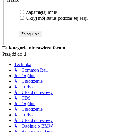
Hasło:
Zapamiętaj mnie
Ukryj mój status podczas tej sesji
Ta kategoria nie zawiera forum.
Przejdź do
Technika
↳ Common Rail
↳ Ogólne
↳ Chłodzenie
↳ Turbo
↳ Układ paliwowy
↳ TDS
↳ Ogólne
↳ Chłodzenie
↳ Turbo
↳ Układ paliwowy
↳ Ogólnie o BMW
↳ Sam naprawiam