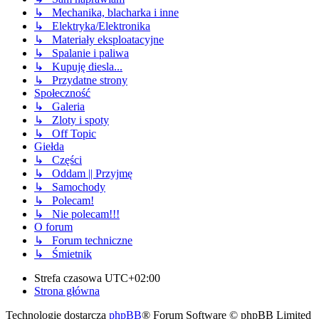
↳ Mechanika, blacharka i inne
↳ Elektryka/Elektronika
↳ Materiały eksploatacyjne
↳ Spalanie i paliwa
↳ Kupuję diesla...
↳ Przydatne strony
Społeczność
↳ Galeria
↳ Zloty i spoty
↳ Off Topic
Giełda
↳ Części
↳ Oddam || Przyjmę
↳ Samochody
↳ Polecam!
↳ Nie polecam!!!
O forum
↳ Forum techniczne
↳ Śmietnik
Strefa czasowa
UTC+02:00
Strona główna
Technologię dostarcza
phpBB
® Forum Software © phpBB Limited