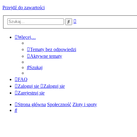
Przejdź do zawartości
Wyszukiwanie
Szukaj
zaawansowane
Więcej…
Tematy bez odpowiedzi
Aktywne tematy
Szukaj
FAQ
Zaloguj się
Zaloguj się
Zarejestruj się
Strona główna
Społeczność
Zloty i spoty
Szukaj