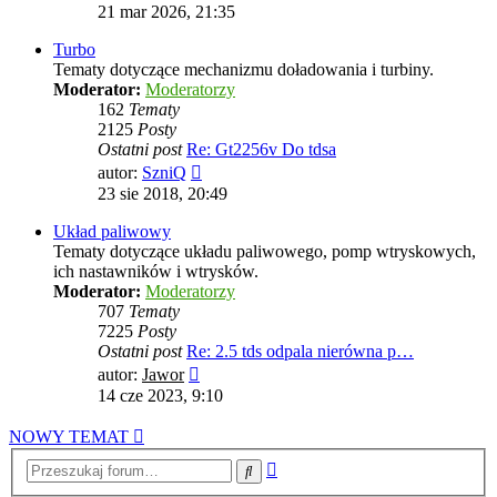
najnowszy
21 mar 2026, 21:35
post
Turbo
Tematy dotyczące mechanizmu doładowania i turbiny.
Moderator:
Moderatorzy
162
Tematy
2125
Posty
Ostatni post
Re: Gt2256v Do tdsa
Wyświetl
autor:
SzniQ
najnowszy
23 sie 2018, 20:49
post
Układ paliwowy
Tematy dotyczące układu paliwowego, pomp wtryskowych,
ich nastawników i wtrysków.
Moderator:
Moderatorzy
707
Tematy
7225
Posty
Ostatni post
Re: 2.5 tds odpala nierówna p…
Wyświetl
autor:
Jawor
najnowszy
14 cze 2023, 9:10
post
NOWY TEMAT
Wyszukiwanie
Szukaj
zaawansowane