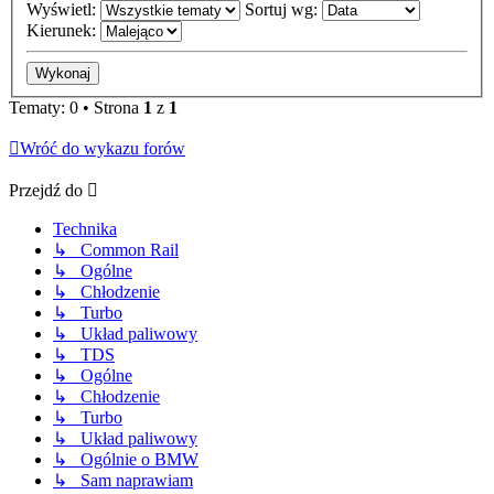
Wyświetl:
Sortuj wg:
Kierunek:
Tematy: 0 • Strona
1
z
1
Wróć do wykazu forów
Przejdź do
Technika
↳ Common Rail
↳ Ogólne
↳ Chłodzenie
↳ Turbo
↳ Układ paliwowy
↳ TDS
↳ Ogólne
↳ Chłodzenie
↳ Turbo
↳ Układ paliwowy
↳ Ogólnie o BMW
↳ Sam naprawiam