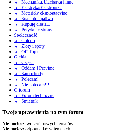
↳ Mechanika, blacharka i inne
↳ Elektryka/Elektronika
↳ Materiały eksploatacyjne
↳ Spalanie i paliwa
↳ Kupuję diesla...
↳ Przydatne strony
Społeczność
↳ Galeria
↳ Zloty i spoty
↳ Off Topic
Giełda
↳ Części
↳ Oddam || Przyjmę
↳ Samochody
↳ Polecam!
↳ Nie polecam!!!
O forum
↳ Forum techniczne
↳ Śmietnik
Twoje uprawnienia na tym forum
Nie możesz
tworzyć nowych tematów
Nie możesz
odpowiadać w tematach