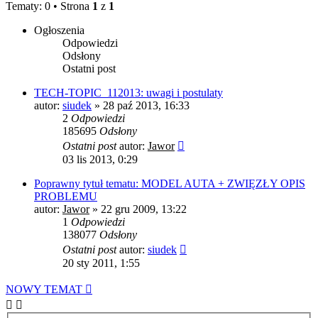
Tematy: 0 • Strona
1
z
1
Ogłoszenia
Odpowiedzi
Odsłony
Ostatni post
TECH-TOPIC_112013: uwagi i postulaty
autor:
siudek
»
28 paź 2013, 16:33
2
Odpowiedzi
185695
Odsłony
Ostatni post
autor:
Jawor
03 lis 2013, 0:29
Poprawny tytuł tematu: MODEL AUTA + ZWIĘZŁY OPIS
PROBLEMU
autor:
Jawor
»
22 gru 2009, 13:22
1
Odpowiedzi
138077
Odsłony
Ostatni post
autor:
siudek
20 sty 2011, 1:55
NOWY TEMAT