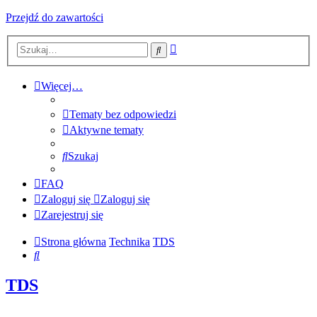
Przejdź do zawartości
Wyszukiwanie
Szukaj
zaawansowane
Więcej…
Tematy bez odpowiedzi
Aktywne tematy
Szukaj
FAQ
Zaloguj się
Zaloguj się
Zarejestruj się
Strona główna
Technika
TDS
Szukaj
TDS