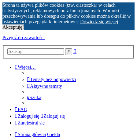
Strona ta używa plików cookies (tzw. ciasteczka) w celach
statystycznych, reklamowych oraz funkcjonalnych. Warunki
przechowywania lub dostępu do plików cookies można określić w
ustawieniach przeglądarki internetowej.
Dowiedz się więcej
Akceptuję!
Przejdź do zawartości
Wyszukiwanie
Szukaj
zaawansowane
Więcej…
Tematy bez odpowiedzi
Aktywne tematy
Szukaj
FAQ
Zaloguj się
Zaloguj się
Zarejestruj się
Strona główna
Giełda