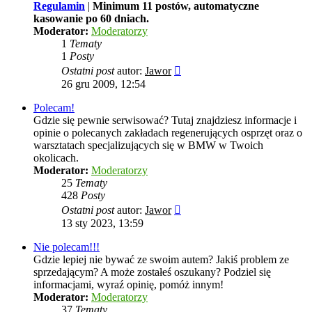
Regulamin
|
Minimum 11 postów, automatyczne
kasowanie po 60 dniach.
Moderator:
Moderatorzy
1
Tematy
1
Posty
Wyświetl
Ostatni post
autor:
Jawor
najnowszy
26 gru 2009, 12:54
post
Polecam!
Gdzie się pewnie serwisować? Tutaj znajdziesz informacje i
opinie o polecanych zakładach regenerujących osprzęt oraz o
warsztatach specjalizujących się w BMW w Twoich
okolicach.
Moderator:
Moderatorzy
25
Tematy
428
Posty
Wyświetl
Ostatni post
autor:
Jawor
najnowszy
13 sty 2023, 13:59
post
Nie polecam!!!
Gdzie lepiej nie bywać ze swoim autem? Jakiś problem ze
sprzedającym? A może zostałeś oszukany? Podziel się
informacjami, wyraź opinię, pomóż innym!
Moderator:
Moderatorzy
37
Tematy