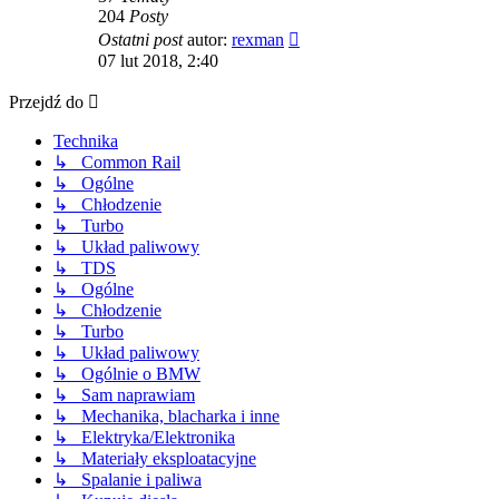
204
Posty
Wyświetl
Ostatni post
autor:
rexman
najnowszy
07 lut 2018, 2:40
post
Przejdź do
Technika
↳ Common Rail
↳ Ogólne
↳ Chłodzenie
↳ Turbo
↳ Układ paliwowy
↳ TDS
↳ Ogólne
↳ Chłodzenie
↳ Turbo
↳ Układ paliwowy
↳ Ogólnie o BMW
↳ Sam naprawiam
↳ Mechanika, blacharka i inne
↳ Elektryka/Elektronika
↳ Materiały eksploatacyjne
↳ Spalanie i paliwa