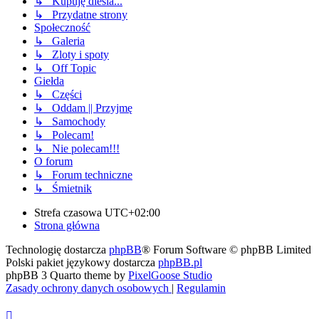
↳ Kupuję diesla...
↳ Przydatne strony
Społeczność
↳ Galeria
↳ Zloty i spoty
↳ Off Topic
Giełda
↳ Części
↳ Oddam || Przyjmę
↳ Samochody
↳ Polecam!
↳ Nie polecam!!!
O forum
↳ Forum techniczne
↳ Śmietnik
Strefa czasowa
UTC+02:00
Strona główna
Technologię dostarcza
phpBB
® Forum Software © phpBB Limited
Polski pakiet językowy dostarcza
phpBB.pl
phpBB 3 Quarto theme by
PixelGoose Studio
Zasady ochrony danych osobowych
|
Regulamin