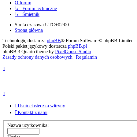
O forum
↳ Forum techniczne
↳ Śmietnik
Strefa czasowa
UTC+02:00
Strona główna
Technologię dostarcza
phpBB
® Forum Software © phpBB Limited
Polski pakiet językowy dostarcza
phpBB.pl
phpBB 3 Quarto theme by
PixelGoose Studio
Zasady ochrony danych osobowych
|
Regulamin
Usuń ciasteczka witryny
Kontakt z nami
Nazwa użytkownika: