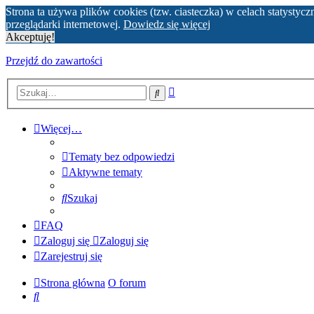
Strona ta używa plików cookies (tzw. ciasteczka) w celach statyst
przeglądarki internetowej.
Dowiedz się więcej
Akceptuję!
Przejdź do zawartości
Wyszukiwanie
Szukaj
zaawansowane
Więcej…
Tematy bez odpowiedzi
Aktywne tematy
Szukaj
FAQ
Zaloguj się
Zaloguj się
Zarejestruj się
Strona główna
O forum
Szukaj