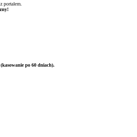
z portalem.
czny!
u (kasowanie po 60 dniach).