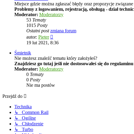
Miejsce gdzie można zgłaszać błędy oraz propozycje związane 
Problemy z logowaniem, rejestracją, obsługą - dział techni
Moderator:
Moderatorzy
53
Tematy
1015
Posty
Ostatni post
zmiana forum
Wyświetl
autor:
Pieter
najnowszy
19 lut 2021, 8:36
post
Śmietnik
Nie możesz znaleźć tematu który założyłeś?
Znajdziesz go tutaj jeśli nie dostosowałeś się do regulamin
Moderator:
Moderatorzy
0
Tematy
0
Posty
Nie ma postów
Przejdź do
Technika
↳ Common Rail
↳ Ogólne
↳ Chłodzenie
↳ Turbo