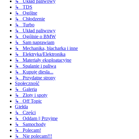
↳ Układ paliwowy
↳ TDS
↳ Ogólne
↳ Chłodzenie
↳ Turbo
↳ Układ paliwowy
↳ Ogólnie o BMW
↳ Sam naprawiam
↳ Mechanika, blacharka i inne
↳ Elektryka/Elektronika
↳ Materiały eksploatacyjne
↳ Spalanie i paliwa
↳ Kupuję diesla...
↳ Przydatne strony
Społeczność
↳ Galeria
↳ Zloty i spoty
↳ Off Topic
Giełda
↳ Części
↳ Oddam || Przyjmę
↳ Samochody
↳ Polecam!
↳ Nie polecam!!!