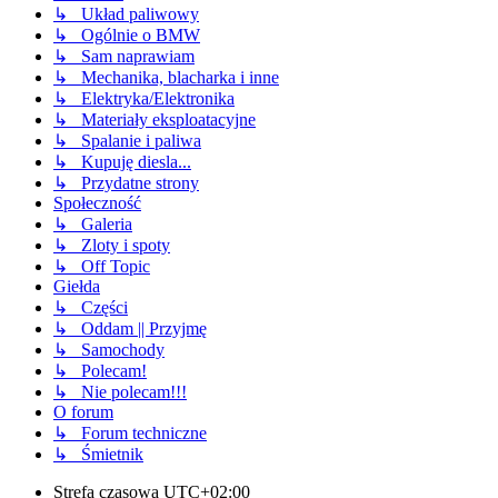
↳ Układ paliwowy
↳ Ogólnie o BMW
↳ Sam naprawiam
↳ Mechanika, blacharka i inne
↳ Elektryka/Elektronika
↳ Materiały eksploatacyjne
↳ Spalanie i paliwa
↳ Kupuję diesla...
↳ Przydatne strony
Społeczność
↳ Galeria
↳ Zloty i spoty
↳ Off Topic
Giełda
↳ Części
↳ Oddam || Przyjmę
↳ Samochody
↳ Polecam!
↳ Nie polecam!!!
O forum
↳ Forum techniczne
↳ Śmietnik
Strefa czasowa
UTC+02:00