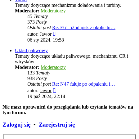
Tematy dotyczące mechanizmu doładowania i turbiny.
Moderator:
Moderatorzy
45
Tematy
373
Posty
Ostatni post
Re: E61 525d pisk z okolic tu…
Wyświetl
autor:
Jawor
najnowszy
06 sty 2024, 19:58
post
Układ paliwowy
Tematy dotyczące układu paliwowego, mechanizmu CR i
wtrysków.
Moderator:
Moderatorzy
133
Tematy
938
Posty
Ostatni post
Re: N47 faluje po odpaleniu i…
Wyświetl
autor:
Jawor
najnowszy
19 paź 2024, 22:14
post
Nie masz uprawnień do przeglądania lub czytania tematów na
tym forum.
Zaloguj się
•
Zarejestruj się