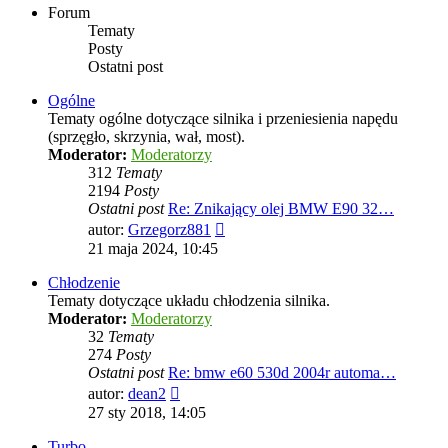
Forum
Tematy
Posty
Ostatni post
Ogólne
Tematy ogólne dotyczące silnika i przeniesienia napędu
(sprzęgło, skrzynia, wał, most).
Moderator:
Moderatorzy
312
Tematy
2194
Posty
Ostatni post
Re: Znikający olej BMW E90 32…
Wyświetl
autor:
Grzegorz881
najnowszy
21 maja 2024, 10:45
post
Chłodzenie
Tematy dotyczące układu chłodzenia silnika.
Moderator:
Moderatorzy
32
Tematy
274
Posty
Ostatni post
Re: bmw e60 530d 2004r automa…
Wyświetl
autor:
dean2
najnowszy
27 sty 2018, 14:05
post
Turbo