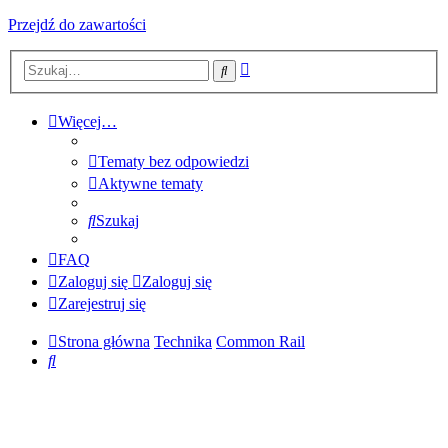
Przejdź do zawartości
Wyszukiwanie
Szukaj
zaawansowane
Więcej…
Tematy bez odpowiedzi
Aktywne tematy
Szukaj
FAQ
Zaloguj się
Zaloguj się
Zarejestruj się
Strona główna
Technika
Common Rail
Szukaj