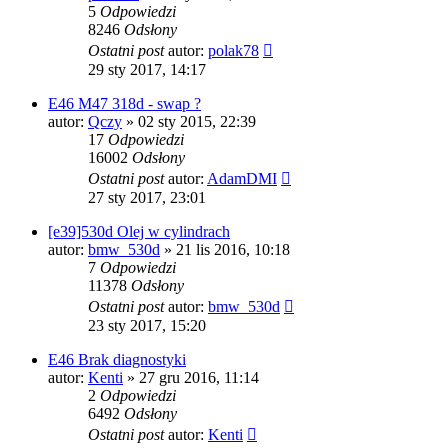
5
Odpowiedzi
8246
Odsłony
Ostatni post
autor:
polak78
29 sty 2017, 14:17
E46 M47 318d - swap ?
autor:
Qczy
»
02 sty 2015, 22:39
17
Odpowiedzi
16002
Odsłony
Ostatni post
autor:
AdamDMI
27 sty 2017, 23:01
[e39]530d Olej w cylindrach
autor:
bmw_530d
»
21 lis 2016, 10:18
7
Odpowiedzi
11378
Odsłony
Ostatni post
autor:
bmw_530d
23 sty 2017, 15:20
E46 Brak diagnostyki
autor:
Kenti
»
27 gru 2016, 11:14
2
Odpowiedzi
6492
Odsłony
Ostatni post
autor:
Kenti