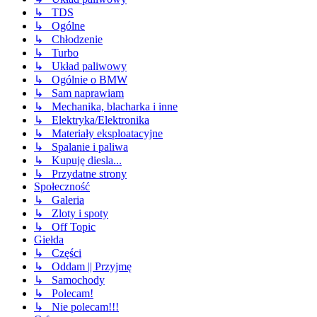
↳ TDS
↳ Ogólne
↳ Chłodzenie
↳ Turbo
↳ Układ paliwowy
↳ Ogólnie o BMW
↳ Sam naprawiam
↳ Mechanika, blacharka i inne
↳ Elektryka/Elektronika
↳ Materiały eksploatacyjne
↳ Spalanie i paliwa
↳ Kupuję diesla...
↳ Przydatne strony
Społeczność
↳ Galeria
↳ Zloty i spoty
↳ Off Topic
Giełda
↳ Części
↳ Oddam || Przyjmę
↳ Samochody
↳ Polecam!
↳ Nie polecam!!!