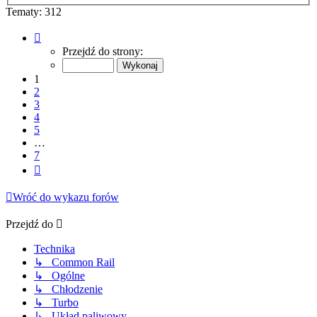
Tematy: 312
Strona
1
Przejdź do strony:
z
7
1
2
3
4
5
…
7
Następna
Wróć do wykazu forów
Przejdź do
Technika
↳ Common Rail
↳ Ogólne
↳ Chłodzenie
↳ Turbo
↳ Układ paliwowy