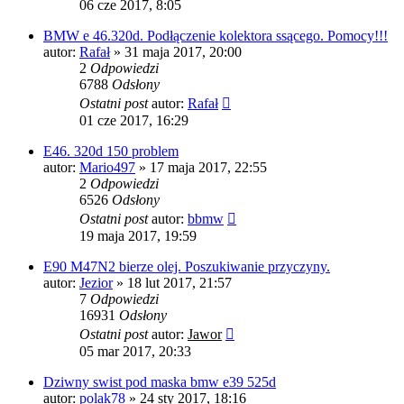
06 cze 2017, 8:05
BMW e 46.320d. Podłączenie kolektora ssącego. Pomocy!!!
autor:
Rafał
»
31 maja 2017, 20:00
2
Odpowiedzi
6788
Odsłony
Ostatni post
autor:
Rafał
01 cze 2017, 16:29
E46. 320d 150 problem
autor:
Mario497
»
17 maja 2017, 22:55
2
Odpowiedzi
6526
Odsłony
Ostatni post
autor:
bbmw
19 maja 2017, 19:59
E90 M47N2 bierze olej. Poszukiwanie przyczyny.
autor:
Jezior
»
18 lut 2017, 21:57
7
Odpowiedzi
16931
Odsłony
Ostatni post
autor:
Jawor
05 mar 2017, 20:33
Dziwny swist pod maska bmw e39 525d
autor:
polak78
»
24 sty 2017, 18:16