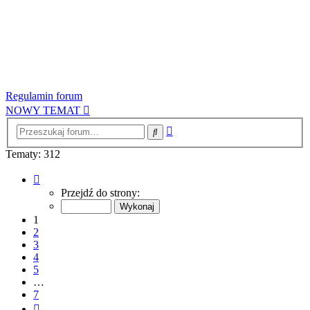
Regulamin forum
NOWY TEMAT
Wyszukiwanie
Szukaj
zaawansowane
Tematy: 312
Strona
1
Przejdź do strony:
z
7
1
2
3
4
5
…
7
Następna