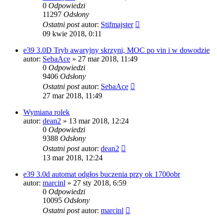
0
Odpowiedzi
11297
Odsłony
Ostatni post
autor:
Stifmajster
09 kwie 2018, 0:11
e39 3.0D Tryb awaryjny skrzyni, MOC po vin i w dowodzie
autor:
SebaAce
»
27 mar 2018, 11:49
0
Odpowiedzi
9406
Odsłony
Ostatni post
autor:
SebaAce
27 mar 2018, 11:49
Wymiana rolek
autor:
dean2
»
13 mar 2018, 12:24
0
Odpowiedzi
9388
Odsłony
Ostatni post
autor:
dean2
13 mar 2018, 12:24
e39 3.0d automat odgłos buczenia przy ok 1700obr
autor:
marcinl
»
27 sty 2018, 6:59
0
Odpowiedzi
10095
Odsłony
Ostatni post
autor:
marcinl