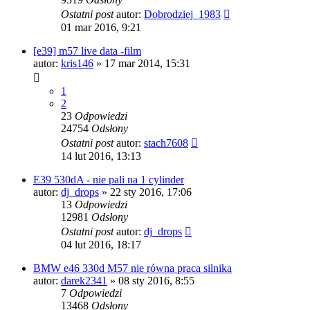
Ostatni post
autor:
Dobrodziej_1983
01 mar 2016, 9:21
[e39] m57 live data -film
autor:
kris146
»
17 mar 2014, 15:31
1
2
23
Odpowiedzi
24754
Odsłony
Ostatni post
autor:
stach7608
14 lut 2016, 13:13
E39 530dA - nie pali na 1 cylinder
autor:
dj_drops
»
22 sty 2016, 17:06
13
Odpowiedzi
12981
Odsłony
Ostatni post
autor:
dj_drops
04 lut 2016, 18:17
BMW e46 330d M57 nie równa praca silnika
autor:
darek2341
»
08 sty 2016, 8:55
7
Odpowiedzi
13468
Odsłony