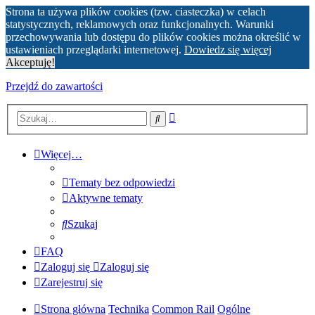
Strona ta używa plików cookies (tzw. ciasteczka) w celach
statystycznych, reklamowych oraz funkcjonalnych. Warunki
przechowywania lub dostępu do plików cookies można określić w
ustawieniach przeglądarki internetowej.
Dowiedz się więcej
Akceptuję!
Przejdź do zawartości
Wyszukiwanie
Szukaj
zaawansowane
Więcej…
Tematy bez odpowiedzi
Aktywne tematy
Szukaj
FAQ
Zaloguj się
Zaloguj się
Zarejestruj się
Strona główna
Technika
Common Rail
Ogólne