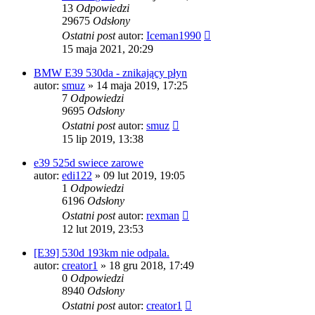
13
Odpowiedzi
29675
Odsłony
Ostatni post
autor:
Iceman1990
15 maja 2021, 20:29
BMW E39 530da - znikający płyn
autor:
smuz
»
14 maja 2019, 17:25
7
Odpowiedzi
9695
Odsłony
Ostatni post
autor:
smuz
15 lip 2019, 13:38
e39 525d swiece zarowe
autor:
edi122
»
09 lut 2019, 19:05
1
Odpowiedzi
6196
Odsłony
Ostatni post
autor:
rexman
12 lut 2019, 23:53
[E39] 530d 193km nie odpala.
autor:
creator1
»
18 gru 2018, 17:49
0
Odpowiedzi
8940
Odsłony
Ostatni post
autor:
creator1