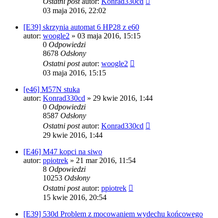
Ostatni post
autor:
Konrad330cd
03 maja 2016, 22:02
[E39] skrzynia automat 6 HP28 z e60
autor:
woogle2
»
03 maja 2016, 15:15
0
Odpowiedzi
8678
Odsłony
Ostatni post
autor:
woogle2
03 maja 2016, 15:15
[e46] M57N stuka
autor:
Konrad330cd
»
29 kwie 2016, 1:44
0
Odpowiedzi
8587
Odsłony
Ostatni post
autor:
Konrad330cd
29 kwie 2016, 1:44
[E46] M47 kopci na siwo
autor:
ppiotrek
»
21 mar 2016, 11:54
8
Odpowiedzi
10253
Odsłony
Ostatni post
autor:
ppiotrek
15 kwie 2016, 20:54
[E39] 530d Problem z mocowaniem wydechu końcowego