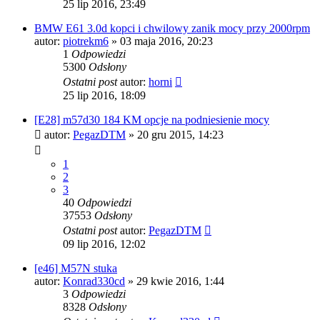
25 lip 2016, 23:49
BMW E61 3.0d kopci i chwilowy zanik mocy przy 2000rpm
autor:
piotrekm6
»
03 maja 2016, 20:23
1
Odpowiedzi
5300
Odsłony
Ostatni post
autor:
horni
25 lip 2016, 18:09
[E28] m57d30 184 KM opcje na podniesienie mocy
autor:
PegazDTM
»
20 gru 2015, 14:23
1
2
3
40
Odpowiedzi
37553
Odsłony
Ostatni post
autor:
PegazDTM
09 lip 2016, 12:02
[e46] M57N stuka
autor:
Konrad330cd
»
29 kwie 2016, 1:44
3
Odpowiedzi
8328
Odsłony