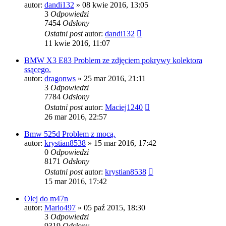
autor:
dandi132
»
08 kwie 2016, 13:05
3
Odpowiedzi
7454
Odsłony
Ostatni post
autor:
dandi132
11 kwie 2016, 11:07
BMW X3 E83 Problem ze zdjęciem pokrywy kolektora
ssącego.
autor:
dragonws
»
25 mar 2016, 21:11
3
Odpowiedzi
7784
Odsłony
Ostatni post
autor:
Maciej1240
26 mar 2016, 22:57
Bmw 525d Problem z mocą.
autor:
krystian8538
»
15 mar 2016, 17:42
0
Odpowiedzi
8171
Odsłony
Ostatni post
autor:
krystian8538
15 mar 2016, 17:42
Olej do m47n
autor:
Mario497
»
05 paź 2015, 18:30
3
Odpowiedzi
9319
Odsłony