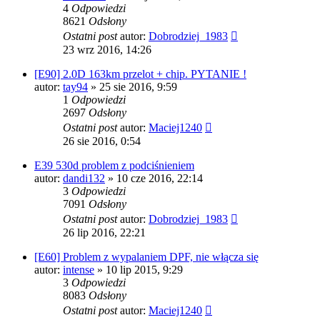
4
Odpowiedzi
8621
Odsłony
Ostatni post
autor:
Dobrodziej_1983
23 wrz 2016, 14:26
[E90] 2.0D 163km przelot + chip. PYTANIE !
autor:
tay94
»
25 sie 2016, 9:59
1
Odpowiedzi
2697
Odsłony
Ostatni post
autor:
Maciej1240
26 sie 2016, 0:54
E39 530d problem z podciśnieniem
autor:
dandi132
»
10 cze 2016, 22:14
3
Odpowiedzi
7091
Odsłony
Ostatni post
autor:
Dobrodziej_1983
26 lip 2016, 22:21
[E60] Problem z wypalaniem DPF, nie włącza się
autor:
intense
»
10 lip 2015, 9:29
3
Odpowiedzi
8083
Odsłony
Ostatni post
autor:
Maciej1240