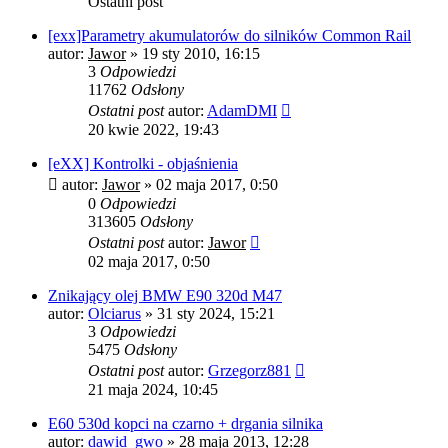
Ostatni post
[exx]Parametry akumulatorów do silników Common Rail
autor:
Jawor
»
19 sty 2010, 16:15
3
Odpowiedzi
11762
Odsłony
Ostatni post
autor:
AdamDMI
20 kwie 2022, 19:43
[eXX] Kontrolki - objaśnienia
autor:
Jawor
»
02 maja 2017, 0:50
0
Odpowiedzi
313605
Odsłony
Ostatni post
autor:
Jawor
02 maja 2017, 0:50
Znikający olej BMW E90 320d M47
autor:
Olciarus
»
31 sty 2024, 15:21
3
Odpowiedzi
5475
Odsłony
Ostatni post
autor:
Grzegorz881
21 maja 2024, 10:45
E60 530d kopci na czarno + drgania silnika
autor:
dawid_gwo
»
28 maja 2013, 12:28