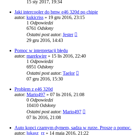
15 sty 2017, 19:34
Jaki intercooler do bmw e46 320d po chipie
autor:
kukicriss
»
19 gru 2016, 23:15
1
Odpowiedzi
6761
Odsłony
Ostatni post
autor:
Jester
29 gru 2016, 14:43
Pomoc w interpretacji błędu
autor:
marekwire
»
15 lis 2016, 22:40
1
Odpowiedzi
6951
Odsłony
Ostatni post
autor:
Taelor
07 gru 2016, 15:30
Problem z e46 320d
autor:
Mario497
»
07 lis 2016, 21:08
0
Odpowiedzi
10410
Odsłony
Ostatni post
autor:
Mario497
07 lis 2016, 21:08
Auto kopci czarnym dymem, sadza w rurze. Proszę o pomoc.
autor:
lukasz_rz
»
14 maja 2016, 21:22