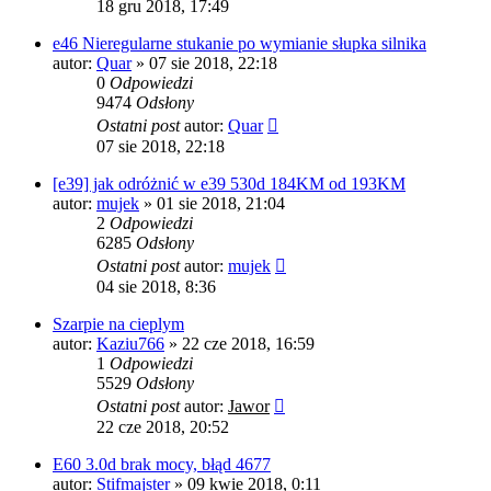
18 gru 2018, 17:49
e46 Nieregularne stukanie po wymianie słupka silnika
autor:
Quar
»
07 sie 2018, 22:18
0
Odpowiedzi
9474
Odsłony
Ostatni post
autor:
Quar
07 sie 2018, 22:18
[e39] jak odróżnić w e39 530d 184KM od 193KM
autor:
mujek
»
01 sie 2018, 21:04
2
Odpowiedzi
6285
Odsłony
Ostatni post
autor:
mujek
04 sie 2018, 8:36
Szarpie na cieplym
autor:
Kaziu766
»
22 cze 2018, 16:59
1
Odpowiedzi
5529
Odsłony
Ostatni post
autor:
Jawor
22 cze 2018, 20:52
E60 3.0d brak mocy, błąd 4677
autor:
Stifmajster
»
09 kwie 2018, 0:11