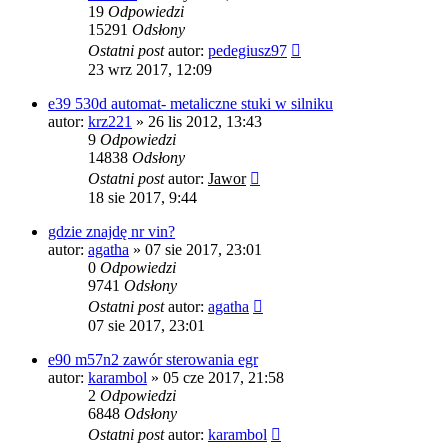
19
Odpowiedzi
15291
Odsłony
Ostatni post
autor:
pedegiusz97
23 wrz 2017, 12:09
e39 530d automat- metaliczne stuki w silniku
autor:
krz221
»
26 lis 2012, 13:43
9
Odpowiedzi
14838
Odsłony
Ostatni post
autor:
Jawor
18 sie 2017, 9:44
gdzie znajdę nr vin?
autor:
agatha
»
07 sie 2017, 23:01
0
Odpowiedzi
9741
Odsłony
Ostatni post
autor:
agatha
07 sie 2017, 23:01
e90 m57n2 zawór sterowania egr
autor:
karambol
»
05 cze 2017, 21:58
2
Odpowiedzi
6848
Odsłony
Ostatni post
autor:
karambol