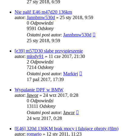
27 sty 2018, 6:59
Nie pali! E46 m47d20 136km
autor:
Jannbmw530d
»
25 sty 2018, 9:59
0
Odpowiedzi
9591
Odsłony
Ostatni post
autor:
Jannbmw530d
25 sty 2018, 9:59
[e39] m57D30 slabe przyspieszenie
autor:
mlody91
»
11 cze 2017, 21:30
2
Odpowiedzi
7214
Odsłony
Ostatni post
autor:
Markiej
17 paź 2017, 17:39
Wypalanie DPF w BMW
autor:
Jawor
»
24 wrz 2017, 0:28
0
Odpowiedzi
13111
Odsłony
Ostatni post
autor:
Jawor
24 wrz 2017, 0:28
[E46] 320d 136KM brak mocy i falujące obroty (film)
autor:
romario
»
12 sty 2011, 11:23