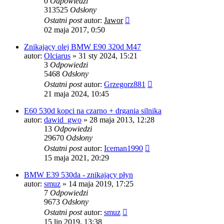
0
Odpowiedzi
313525
Odsłony
Ostatni post
autor:
Jawor
02 maja 2017, 0:50
Znikający olej BMW E90 320d M47
autor:
Olciarus
»
31 sty 2024, 15:21
3
Odpowiedzi
5468
Odsłony
Ostatni post
autor:
Grzegorz881
21 maja 2024, 10:45
E60 530d kopci na czarno + drgania silnika
autor:
dawid_gwo
»
28 maja 2013, 12:28
13
Odpowiedzi
29670
Odsłony
Ostatni post
autor:
Iceman1990
15 maja 2021, 20:29
BMW E39 530da - znikający płyn
autor:
smuz
»
14 maja 2019, 17:25
7
Odpowiedzi
9673
Odsłony
Ostatni post
autor:
smuz
15 lip 2019, 13:38