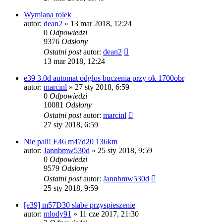
Wymiana rolek
autor:
dean2
»
13 mar 2018, 12:24
0
Odpowiedzi
9376
Odsłony
Ostatni post
autor:
dean2
13 mar 2018, 12:24
e39 3.0d automat odgłos buczenia przy ok 1700obr
autor:
marcinl
»
27 sty 2018, 6:59
0
Odpowiedzi
10081
Odsłony
Ostatni post
autor:
marcinl
27 sty 2018, 6:59
Nie pali! E46 m47d20 136km
autor:
Jannbmw530d
»
25 sty 2018, 9:59
0
Odpowiedzi
9579
Odsłony
Ostatni post
autor:
Jannbmw530d
25 sty 2018, 9:59
[e39] m57D30 slabe przyspieszenie
autor:
mlody91
»
11 cze 2017, 21:30