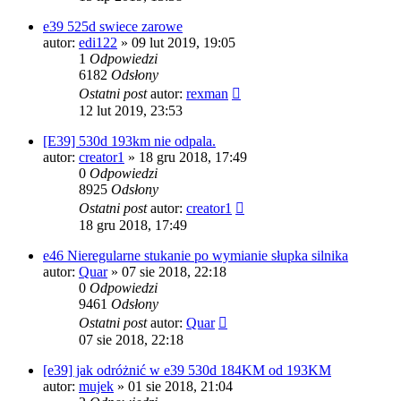
e39 525d swiece zarowe
autor:
edi122
»
09 lut 2019, 19:05
1
Odpowiedzi
6182
Odsłony
Ostatni post
autor:
rexman
12 lut 2019, 23:53
[E39] 530d 193km nie odpala.
autor:
creator1
»
18 gru 2018, 17:49
0
Odpowiedzi
8925
Odsłony
Ostatni post
autor:
creator1
18 gru 2018, 17:49
e46 Nieregularne stukanie po wymianie słupka silnika
autor:
Quar
»
07 sie 2018, 22:18
0
Odpowiedzi
9461
Odsłony
Ostatni post
autor:
Quar
07 sie 2018, 22:18
[e39] jak odróżnić w e39 530d 184KM od 193KM
autor:
mujek
»
01 sie 2018, 21:04