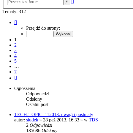
Wyszukiwanie
Szukaj
zaawansowane
Tematy: 312
Strona
1
Przejdź do strony:
z
7
1
2
3
4
5
…
7
Następna
Ogłoszenia
Odpowiedzi
Odsłony
Ostatni post
TECH-TOPIC_112013: uwagi i postulaty
autor:
siudek
»
28 paź 2013, 16:33
» w
TDS
2
Odpowiedzi
185686
Odsłony