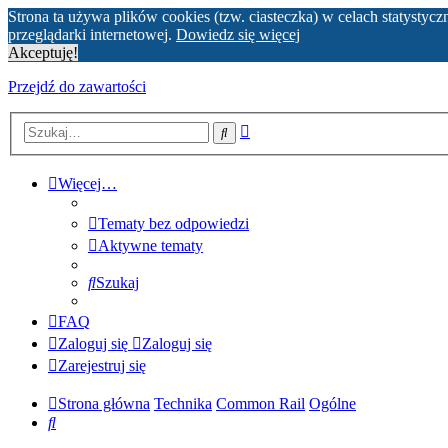
Strona ta używa plików cookies (tzw. ciasteczka) w celach statyst
przeglądarki internetowej.
Dowiedz się więcej
Akceptuję!
Przejdź do zawartości
Wyszukiwanie
Szukaj
zaawansowane
Więcej…
Tematy bez odpowiedzi
Aktywne tematy
Szukaj
FAQ
Zaloguj się
Zaloguj się
Zarejestruj się
Strona główna
Technika
Common Rail
Ogólne
Szukaj