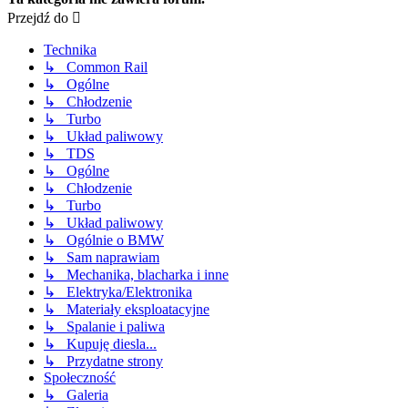
Przejdź do
Technika
↳ Common Rail
↳ Ogólne
↳ Chłodzenie
↳ Turbo
↳ Układ paliwowy
↳ TDS
↳ Ogólne
↳ Chłodzenie
↳ Turbo
↳ Układ paliwowy
↳ Ogólnie o BMW
↳ Sam naprawiam
↳ Mechanika, blacharka i inne
↳ Elektryka/Elektronika
↳ Materiały eksploatacyjne
↳ Spalanie i paliwa
↳ Kupuję diesla...
↳ Przydatne strony
Społeczność
↳ Galeria