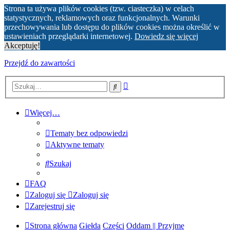
Strona ta używa plików cookies (tzw. ciasteczka) w celach
statystycznych, reklamowych oraz funkcjonalnych. Warunki
przechowywania lub dostępu do plików cookies można określić w
ustawieniach przeglądarki internetowej.
Dowiedz się więcej
Akceptuję!
Przejdź do zawartości
Wyszukiwanie
Szukaj
zaawansowane
Więcej…
Tematy bez odpowiedzi
Aktywne tematy
Szukaj
FAQ
Zaloguj się
Zaloguj się
Zarejestruj się
Strona główna
Giełda
Części
Oddam || Przyjmę