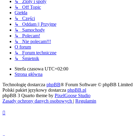
↳ Zloty i spoty
↳ Off Topic
Giełda
↳ Części
↳ Oddam || Przyjmę
↳ Samochody
↳ Polecam!
↳ Nie polecam!!!
O forum
↳ Forum techniczne
↳ Śmietnik
Strefa czasowa
UTC+02:00
Strona główna
Technologię dostarcza
phpBB
® Forum Software © phpBB Limited
Polski pakiet językowy dostarcza
phpBB.pl
phpBB 3 Quarto theme by
PixelGoose Studio
Zasady ochrony danych osobowych
|
Regulamin