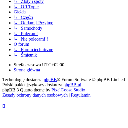
↳ Zloty i spoty
↳ Off Topic
Giełda
↳ Części
↳ Oddam || Przyjmę
↳ Samochody
↳ Polecam!
↳ Nie polecam!!!
O forum
↳ Forum techniczne
↳ Śmietnik
Strefa czasowa
UTC+02:00
Strona główna
Technologię dostarcza
phpBB
® Forum Software © phpBB Limited
Polski pakiet językowy dostarcza
phpBB.pl
phpBB 3 Quarto theme by
PixelGoose Studio
Zasady ochrony danych osobowych
|
Regulamin