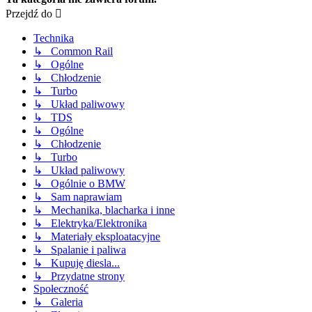
Przejdź do
Technika
↳ Common Rail
↳ Ogólne
↳ Chłodzenie
↳ Turbo
↳ Układ paliwowy
↳ TDS
↳ Ogólne
↳ Chłodzenie
↳ Turbo
↳ Układ paliwowy
↳ Ogólnie o BMW
↳ Sam naprawiam
↳ Mechanika, blacharka i inne
↳ Elektryka/Elektronika
↳ Materiały eksploatacyjne
↳ Spalanie i paliwa
↳ Kupuję diesla...
↳ Przydatne strony
Społeczność
↳ Galeria