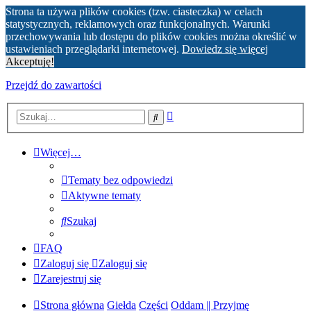
Strona ta używa plików cookies (tzw. ciasteczka) w celach
statystycznych, reklamowych oraz funkcjonalnych. Warunki
przechowywania lub dostępu do plików cookies można określić w
ustawieniach przeglądarki internetowej.
Dowiedz się więcej
Akceptuję!
Przejdź do zawartości
Wyszukiwanie
Szukaj
zaawansowane
Więcej…
Tematy bez odpowiedzi
Aktywne tematy
Szukaj
FAQ
Zaloguj się
Zaloguj się
Zarejestruj się
Strona główna
Giełda
Części
Oddam || Przyjmę