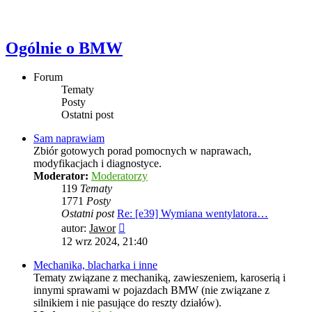
Ogólnie o BMW
Forum
Tematy
Posty
Ostatni post
Sam naprawiam
Zbiór gotowych porad pomocnych w naprawach,
modyfikacjach i diagnostyce.
Moderator:
Moderatorzy
119
Tematy
1771
Posty
Ostatni post
Re: [e39] Wymiana wentylatora…
Wyświetl
autor:
Jawor
najnowszy
12 wrz 2024, 21:40
post
Mechanika, blacharka i inne
Tematy związane z mechaniką, zawieszeniem, karoserią i
innymi sprawami w pojazdach BMW (nie związane z
silnikiem i nie pasujące do reszty działów).