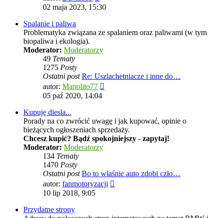
najnowszy
02 maja 2023, 15:30
post
Spalanie i paliwa
Problematyka związana ze spalaniem oraz paliwami (w tym
biopaliwa i ekologia).
Moderator:
Moderatorzy
49
Tematy
1275
Posty
Ostatni post
Re: Uszlachetniacze i inne do…
Wyświetl
autor:
Manolito77
najnowszy
05 paź 2020, 14:04
post
Kupuję diesla...
Porady na co zwrócić uwagę i jak kupować, opinie o
bieżących ogłoszeniach sprzedaży.
Chcesz kupić? Bądź spokojniejszy - zapytaj!
Moderator:
Moderatorzy
134
Tematy
1470
Posty
Ostatni post
Bo to właśnie auto zdobi czło…
Wyświetl
autor:
fanmotoryzacji
najnowszy
10 lip 2018, 9:05
post
Przydatne strony