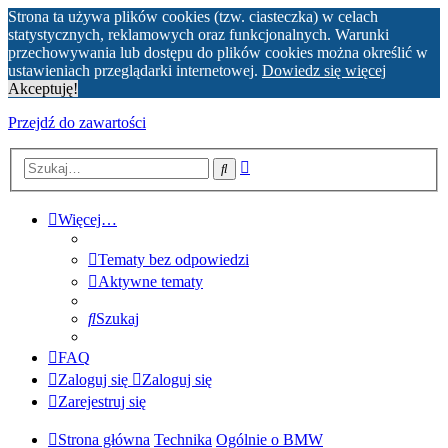
Strona ta używa plików cookies (tzw. ciasteczka) w celach
statystycznych, reklamowych oraz funkcjonalnych. Warunki
przechowywania lub dostępu do plików cookies można określić w
ustawieniach przeglądarki internetowej.
Dowiedz się więcej
Akceptuję!
Przejdź do zawartości
Wyszukiwanie
Szukaj
zaawansowane
Więcej…
Tematy bez odpowiedzi
Aktywne tematy
Szukaj
FAQ
Zaloguj się
Zaloguj się
Zarejestruj się
Strona główna
Technika
Ogólnie o BMW