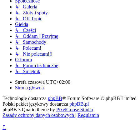
Społeczność
↳ Galeria
↳ Zloty i spoty
↳ Off Topic
Giełda
↳ Części
↳ Oddam || Przyjmę
↳ Samochody
↳ Polecam!
↳ Nie polecam!!!
O forum
↳ Forum techniczne
↳ Śmietnik
Strefa czasowa
UTC+02:00
Strona główna
Technologię dostarcza
phpBB
® Forum Software © phpBB Limited
Polski pakiet językowy dostarcza
phpBB.pl
phpBB 3 Quarto theme by
PixelGoose Studio
Zasady ochrony danych osobowych
|
Regulamin