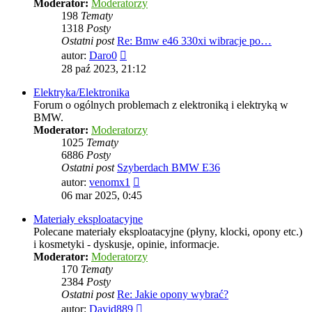
Moderator:
Moderatorzy
198
Tematy
1318
Posty
Ostatni post
Re: Bmw e46 330xi wibracje po…
Wyświetl
autor:
Daro0
najnowszy
28 paź 2023, 21:12
post
Elektryka/Elektronika
Forum o ogólnych problemach z elektroniką i elektryką w
BMW.
Moderator:
Moderatorzy
1025
Tematy
6886
Posty
Ostatni post
Szyberdach BMW E36
Wyświetl
autor:
venomx1
najnowszy
06 mar 2025, 0:45
post
Materiały eksploatacyjne
Polecane materiały eksploatacyjne (płyny, klocki, opony etc.)
i kosmetyki - dyskusje, opinie, informacje.
Moderator:
Moderatorzy
170
Tematy
2384
Posty
Ostatni post
Re: Jakie opony wybrać?
Wyświetl
autor:
David889