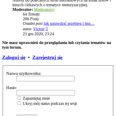
Adresy do polecanych stron internetowych na temat BMW i
innych ciekawych o tematyce motoryzacyjnej.
Moderator:
Moderatorzy
64
Tematy
206
Posty
Ostatni post
Jak sprawdzić przebieg i hist…
Wyświetl
autor:
Victorr
najnowszy
23 gru 2020, 23:24
post
Nie masz uprawnień do przeglądania lub czytania tematów na
tym forum.
Zaloguj się
•
Zarejestruj się
Nazwa użytkownika:
Hasło:
Zapamiętaj mnie
Ukryj mój status podczas tej sesji