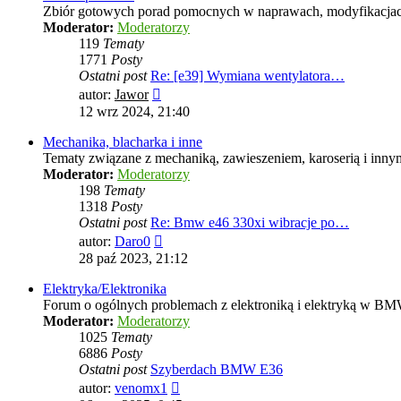
Zbiór gotowych porad pomocnych w naprawach, modyfikacjach
Moderator:
Moderatorzy
119
Tematy
1771
Posty
Ostatni post
Re: [e39] Wymiana wentylatora…
Wyświetl
autor:
Jawor
najnowszy
12 wrz 2024, 21:40
post
Mechanika, blacharka i inne
Tematy związane z mechaniką, zawieszeniem, karoserią i innym
Moderator:
Moderatorzy
198
Tematy
1318
Posty
Ostatni post
Re: Bmw e46 330xi wibracje po…
Wyświetl
autor:
Daro0
najnowszy
28 paź 2023, 21:12
post
Elektryka/Elektronika
Forum o ogólnych problemach z elektroniką i elektryką w BM
Moderator:
Moderatorzy
1025
Tematy
6886
Posty
Ostatni post
Szyberdach BMW E36
Wyświetl
autor:
venomx1
najnowszy