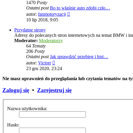
1470
Posty
Ostatni post
Bo to właśnie auto zdobi czło…
Wyświetl
autor:
fanmotoryzacji
najnowszy
10 lip 2018, 9:05
post
Przydatne strony
Adresy do polecanych stron internetowych na temat BMW i in
Moderator:
Moderatorzy
64
Tematy
206
Posty
Ostatni post
Jak sprawdzić przebieg i hist…
Wyświetl
autor:
Victorr
najnowszy
23 gru 2020, 23:24
post
Nie masz uprawnień do przeglądania lub czytania tematów na t
Zaloguj się
•
Zarejestruj się
Nazwa użytkownika:
Hasło: