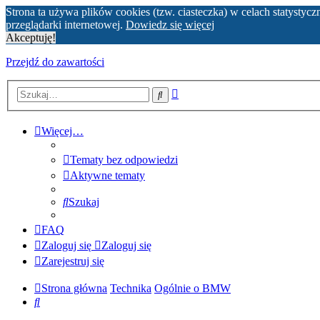
Strona ta używa plików cookies (tzw. ciasteczka) w celach statyst
przeglądarki internetowej.
Dowiedz się więcej
Akceptuję!
Przejdź do zawartości
Wyszukiwanie
Szukaj
zaawansowane
Więcej…
Tematy bez odpowiedzi
Aktywne tematy
Szukaj
FAQ
Zaloguj się
Zaloguj się
Zarejestruj się
Strona główna
Technika
Ogólnie o BMW
Szukaj