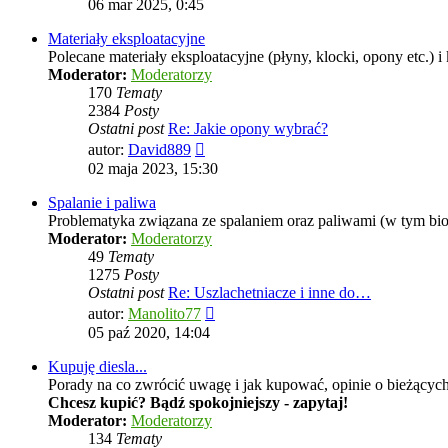
06 mar 2025, 0:45
post
Materiały eksploatacyjne
Polecane materiały eksploatacyjne (płyny, klocki, opony etc.) i
Moderator:
Moderatorzy
170
Tematy
2384
Posty
Ostatni post
Re: Jakie opony wybrać?
Wyświetl
autor:
David889
najnowszy
02 maja 2023, 15:30
post
Spalanie i paliwa
Problematyka związana ze spalaniem oraz paliwami (w tym biop
Moderator:
Moderatorzy
49
Tematy
1275
Posty
Ostatni post
Re: Uszlachetniacze i inne do…
Wyświetl
autor:
Manolito77
najnowszy
05 paź 2020, 14:04
post
Kupuję diesla...
Porady na co zwrócić uwagę i jak kupować, opinie o bieżących
Chcesz kupić? Bądź spokojniejszy - zapytaj!
Moderator:
Moderatorzy
134
Tematy