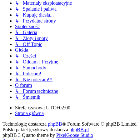
↳ Materiały eksploatacyjne
↳ Spalanie i paliwa
↳ Kupuję diesla...
↳ Przydatne strony
Społeczność
↳ Galeria
↳ Zloty i spoty
↳ Off Topic
Giełda
↳ Części
↳ Oddam || Przyjmę
↳ Samochody
↳ Polecam!
↳ Nie polecam!!!
O forum
↳ Forum techniczne
↳ Śmietnik
Strefa czasowa
UTC+02:00
Strona główna
Technologię dostarcza
phpBB
® Forum Software © phpBB Limited
Polski pakiet językowy dostarcza
phpBB.pl
phpBB 3 Quarto theme by
PixelGoose Studio