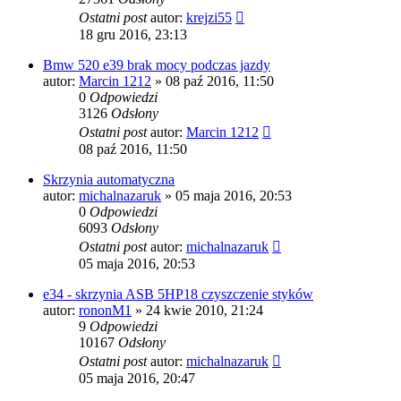
Ostatni post
autor:
krejzi55
18 gru 2016, 23:13
Bmw 520 e39 brak mocy podczas jazdy
autor:
Marcin 1212
»
08 paź 2016, 11:50
0
Odpowiedzi
3126
Odsłony
Ostatni post
autor:
Marcin 1212
08 paź 2016, 11:50
Skrzynia automatyczna
autor:
michalnazaruk
»
05 maja 2016, 20:53
0
Odpowiedzi
6093
Odsłony
Ostatni post
autor:
michalnazaruk
05 maja 2016, 20:53
e34 - skrzynia ASB 5HP18 czyszczenie styków
autor:
rononM1
»
24 kwie 2010, 21:24
9
Odpowiedzi
10167
Odsłony
Ostatni post
autor:
michalnazaruk
05 maja 2016, 20:47