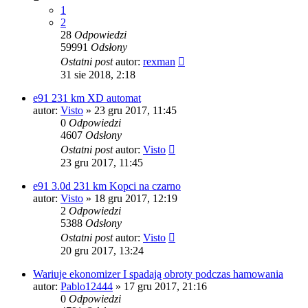
1
2
28
Odpowiedzi
59991
Odsłony
Ostatni post
autor:
rexman
31 sie 2018, 2:18
e91 231 km XD automat
autor:
Visto
»
23 gru 2017, 11:45
0
Odpowiedzi
4607
Odsłony
Ostatni post
autor:
Visto
23 gru 2017, 11:45
e91 3.0d 231 km Kopci na czarno
autor:
Visto
»
18 gru 2017, 12:19
2
Odpowiedzi
5388
Odsłony
Ostatni post
autor:
Visto
20 gru 2017, 13:24
Wariuje ekonomizer I spadają obroty podczas hamowania
autor:
Pablo12444
»
17 gru 2017, 21:16
0
Odpowiedzi