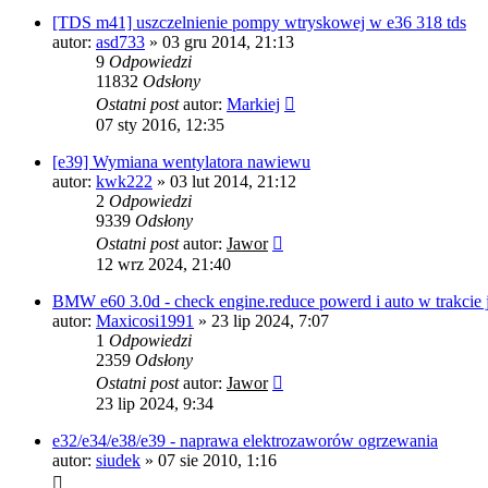
[TDS m41] uszczelnienie pompy wtryskowej w e36 318 tds
autor:
asd733
»
03 gru 2014, 21:13
9
Odpowiedzi
11832
Odsłony
Ostatni post
autor:
Markiej
07 sty 2016, 12:35
[e39] Wymiana wentylatora nawiewu
autor:
kwk222
»
03 lut 2014, 21:12
2
Odpowiedzi
9339
Odsłony
Ostatni post
autor:
Jawor
12 wrz 2024, 21:40
BMW e60 3.0d - check engine.reduce powerd i auto w trakcie 
autor:
Maxicosi1991
»
23 lip 2024, 7:07
1
Odpowiedzi
2359
Odsłony
Ostatni post
autor:
Jawor
23 lip 2024, 9:34
e32/e34/e38/e39 - naprawa elektrozaworów ogrzewania
autor:
siudek
»
07 sie 2010, 1:16