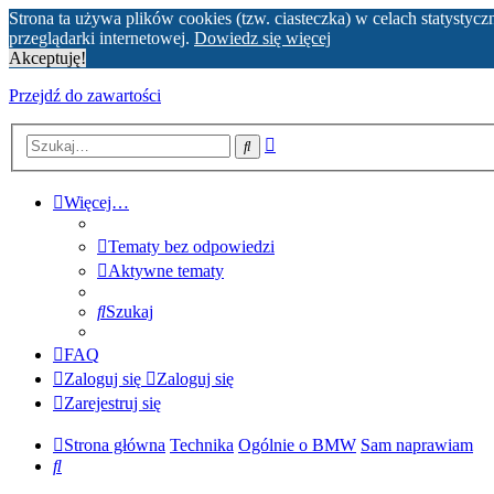
Strona ta używa plików cookies (tzw. ciasteczka) w celach statyst
przeglądarki internetowej.
Dowiedz się więcej
Akceptuję!
Przejdź do zawartości
Wyszukiwanie
Szukaj
zaawansowane
Więcej…
Tematy bez odpowiedzi
Aktywne tematy
Szukaj
FAQ
Zaloguj się
Zaloguj się
Zarejestruj się
Strona główna
Technika
Ogólnie o BMW
Sam naprawiam
Szukaj