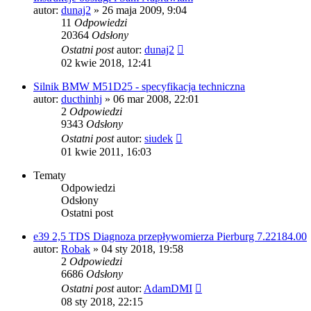
autor:
dunaj2
»
26 maja 2009, 9:04
11
Odpowiedzi
20364
Odsłony
Ostatni post
autor:
dunaj2
02 kwie 2018, 12:41
Silnik BMW M51D25 - specyfikacja techniczna
autor:
ducthinhj
»
06 mar 2008, 22:01
2
Odpowiedzi
9343
Odsłony
Ostatni post
autor:
siudek
01 kwie 2011, 16:03
Tematy
Odpowiedzi
Odsłony
Ostatni post
e39 2,5 TDS Diagnoza przepływomierza Pierburg 7.22184.00
autor:
Robak
»
04 sty 2018, 19:58
2
Odpowiedzi
6686
Odsłony
Ostatni post
autor:
AdamDMI
08 sty 2018, 22:15