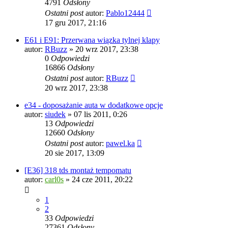
4791
Odsłony
Ostatni post
autor:
Pablo12444
17 gru 2017, 21:16
E61 i E91: Przerwana wiązka tylnej klapy
autor:
RBuzz
»
20 wrz 2017, 23:38
0
Odpowiedzi
16866
Odsłony
Ostatni post
autor:
RBuzz
20 wrz 2017, 23:38
e34 - doposażanie auta w dodatkowe opcje
autor:
siudek
»
07 lis 2011, 0:26
13
Odpowiedzi
12660
Odsłony
Ostatni post
autor:
pawel.ka
20 sie 2017, 13:09
[E36] 318 tds montaż tempomatu
autor:
carl0s
»
24 cze 2011, 20:22
1
2
33
Odpowiedzi
27361
Odsłony