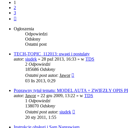
1
2
3
Następna
Ogłoszenia
Odpowiedzi
Odsłony
Ostatni post
TECH-TOPIC_112013: uwagi i postulaty
autor:
siudek
»
28 paź 2013, 16:33
» w
TDS
2
Odpowiedzi
185686
Odsłony
Ostatni post
autor:
Jawor
03 lis 2013, 0:29
Poprawny tytuł tematu: MODEL AUTA + ZWIĘZŁY OPIS
autor:
Jawor
»
22 gru 2009, 13:22
» w
TDS
1
Odpowiedzi
138070
Odsłony
Ostatni post
autor:
siudek
20 sty 2011, 1:55
Instrukcje obsługi i Sam Naprawiam