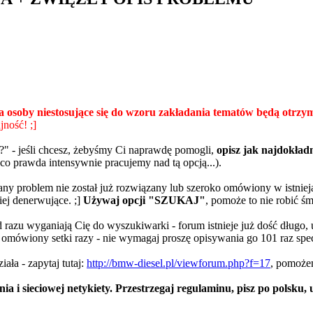
 osoby niestosujące się do wzoru zakładania tematów będą otrzy
ność! ;]
?" - jeśli chcesz, żebyśmy Ci naprawdę pomogli,
opisz jak najdokład
co prawda intensywnie pracujemy nad tą opcją...).
ny problem nie został już rozwiązany lub szeroko omówiony w istniej
iej denerwujące. ;]
Używaj opcji "SZUKAJ"
, pomoże to nie robić ś
i od razu wyganiają Cię do wyszukiwarki - forum istnieje już dość długo,
 omówiony setki razy - nie wymagaj proszę opisywania go 101 raz specj
ziała - zapytaj tutaj:
http://bmw-diesel.pl/viewforum.php?f=17
, pomoże
ania i sieciowej netykiety. Przestrzegaj regulaminu, pisz po 