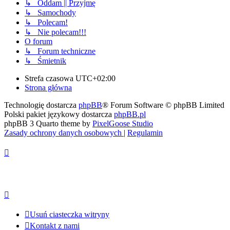
↳ Oddam || Przyjmę
↳ Samochody
↳ Polecam!
↳ Nie polecam!!!
O forum
↳ Forum techniczne
↳ Śmietnik
Strefa czasowa
UTC+02:00
Strona główna
Technologię dostarcza
phpBB
® Forum Software © phpBB Limited
Polski pakiet językowy dostarcza
phpBB.pl
phpBB 3 Quarto theme by
PixelGoose Studio
Zasady ochrony danych osobowych
|
Regulamin
Usuń ciasteczka witryny
Kontakt z nami