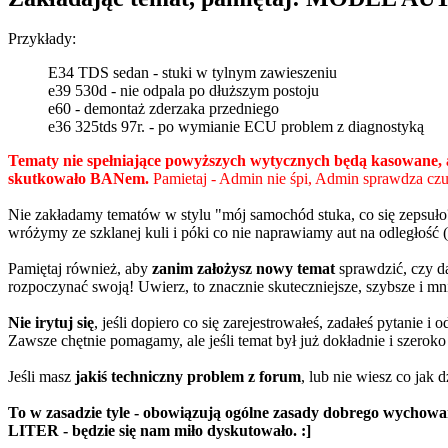
Przykłady:
E34 TDS sedan - stuki w tylnym zawieszeniu
e39 530d - nie odpala po dłuższym postoju
e60 - demontaż zderzaka przedniego
e36 325tds 97r. - po wymianie ECU problem z diagnostyką
Tematy nie spełniające powyższych wytycznych będą kasowane, a
skutkowało BANem.
Pamietaj - Admin nie śpi, Admin sprawdza czuj
Nie zakładamy tematów w stylu "mój samochód stuka, co się zepsuło
wróżymy ze szklanej kuli i póki co nie naprawiamy aut na odległość (
Pamiętaj również, aby
zanim założysz nowy temat
sprawdzić, czy da
rozpoczynać swoją! Uwierz, to znacznie skuteczniejsze, szybsze i mn
Nie irytuj się
, jeśli dopiero co się zarejestrowałeś, zadałeś pytanie 
Zawsze chętnie pomagamy, ale jeśli temat był już dokładnie i szeroko
Jeśli masz
jakiś techniczny problem z forum
, lub nie wiesz co jak d
To w zasadzie tyle - obowiązują ogólne zasady dobrego wychow
LITER - będzie się nam miło dyskutowało. :]