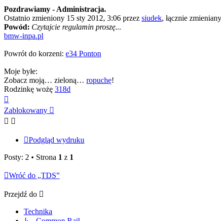
Pozdrawiamy - Administracja.
Ostatnio zmieniony 15 sty 2012, 3:06 przez
siudek
, łącznie zmieniany
Powód:
Czytajcie regulamin proszę...
bmw-inpa.pl
Powrót do korzeni:
e34 Ponton
Moje byłe:
Zobacz moją… zieloną…
ropuchę
!
Rodzinkę wożę
318d
Na
górę
Zablokowany
Podgląd wydruku
Posty: 2 • Strona
1
z
1
Wróć do „TDS”
Przejdź do
Technika
↳ Common Rail