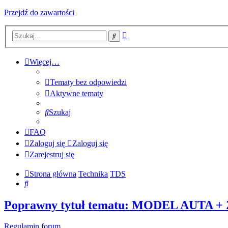
Przejdź do zawartości
Wyszukiwanie
Szukaj
zaawansowane
Więcej…
Tematy bez odpowiedzi
Aktywne tematy
Szukaj
FAQ
Zaloguj się
Zaloguj się
Zarejestruj się
Strona główna
Technika
TDS
Szukaj
Poprawny tytuł tematu: MODEL AUTA
Regulamin forum