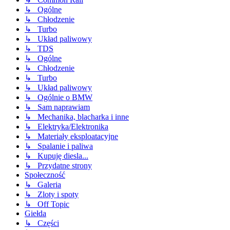
↳ Ogólne
↳ Chłodzenie
↳ Turbo
↳ Układ paliwowy
↳ TDS
↳ Ogólne
↳ Chłodzenie
↳ Turbo
↳ Układ paliwowy
↳ Ogólnie o BMW
↳ Sam naprawiam
↳ Mechanika, blacharka i inne
↳ Elektryka/Elektronika
↳ Materiały eksploatacyjne
↳ Spalanie i paliwa
↳ Kupuję diesla...
↳ Przydatne strony
Społeczność
↳ Galeria
↳ Zloty i spoty
↳ Off Topic
Giełda
↳ Części