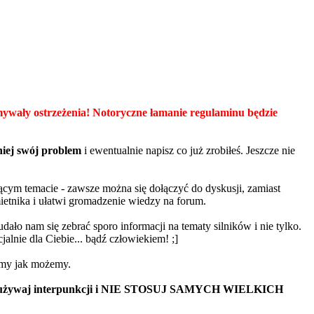
mywały ostrzeżenia! Notoryczne łamanie regulaminu będzie
niej swój problem
i ewentualnie napisz co już zrobiłeś. Jeszcze nie
ącym temacie - zawsze można się dołączyć do dyskusji, zamiast
mietnika i ułatwi gromadzenie wiedzy na forum.
 udało nam się zebrać sporo informacji na tematy silników i nie tylko.
alnie dla Ciebie... bądź człowiekiem! ;]
my jak możemy.
polsku, używaj interpunkcji i NIE STOSUJ SAMYCH WIELKICH