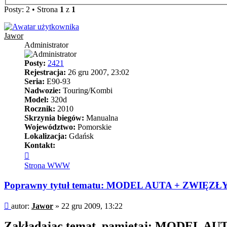
Posty: 2 • Strona
1
z
1
Jawor
Administrator
Posty:
2421
Rejestracja:
26 gru 2007, 23:02
Seria:
E90-93
Nadwozie:
Touring/Kombi
Model:
320d
Rocznik:
2010
Skrzynia biegów:
Manualna
Województwo:
Pomorskie
Lokalizacja:
Gdańsk
Kontakt:
Skontaktuj
się
Strona WWW
z
Jawor
Poprawny tytuł tematu: MODEL AUTA + ZWIĘZ
Post
autor:
Jawor
»
22 gru 2009, 13:22
Zakładając temat, pamiętaj: MODEL