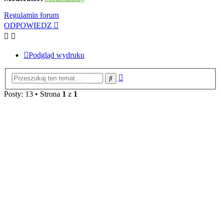
Regulamin forum
ODPOWIEDZ
Podgląd wydruku
Wyszukiwanie
Szukaj
zaawansowane
Posty: 13 • Strona
1
z
1