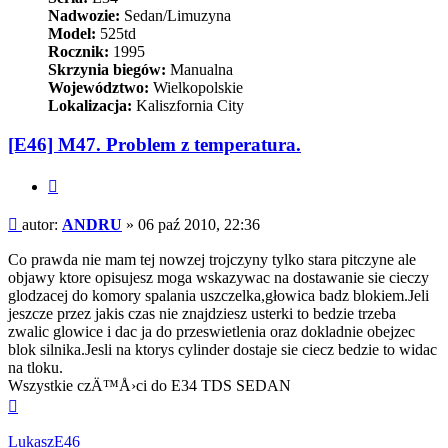
Nadwozie:
Sedan/Limuzyna
Model:
525td
Rocznik:
1995
Skrzynia biegów:
Manualna
Województwo:
Wielkopolskie
Lokalizacja:
Kaliszfornia City
[E46] M47. Problem z temperatura.
Cytuj
Post
autor:
ANDRU
»
06 paź 2010, 22:36
Co prawda nie mam tej nowzej trojczyny tylko stara pitczyne ale
objawy ktore opisujesz moga wskazywac na dostawanie sie cieczy
glodzacej do komory spalania uszczelka,głowica badz blokiem.Jeli
jeszcze przez jakis czas nie znajdziesz usterki to bedzie trzeba
zwalic glowice i dac ja do przeswietlenia oraz dokladnie obejzec
blok silnika.Jesli na ktorys cylinder dostaje sie ciecz bedzie to widac
na tloku.
Wszystkie czÄ™Å›ci do E34 TDS SEDAN
Na
górę
LukaszE46