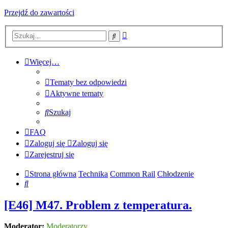
Przejdź do zawartości
Wyszukiwanie
Szukaj
zaawansowane
Więcej…
Tematy bez odpowiedzi
Aktywne tematy
Szukaj
FAQ
Zaloguj się
Zaloguj się
Zarejestruj się
Strona główna
Technika
Common Rail
Chłodzenie
Szukaj
[E46] M47. Problem z temperatura.
Moderator:
Moderatorzy