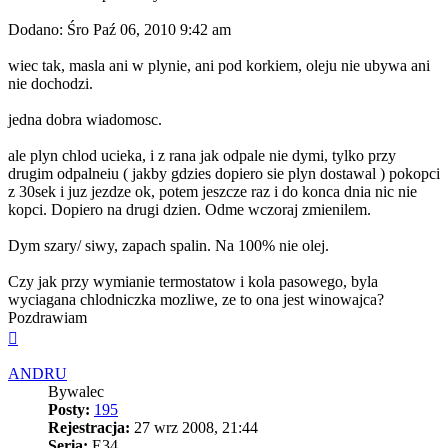
Dodano: Śro Paź 06, 2010 9:42 am
wiec tak, masla ani w plynie, ani pod korkiem, oleju nie ubywa ani
nie dochodzi.
jedna dobra wiadomosc.
ale plyn chlod ucieka, i z rana jak odpale nie dymi, tylko przy
drugim odpalneiu ( jakby gdzies dopiero sie plyn dostawal ) pokopci
z 30sek i juz jezdze ok, potem jeszcze raz i do konca dnia nic nie
kopci. Dopiero na drugi dzien. Odme wczoraj zmienilem.
Dym szary/ siwy, zapach spalin. Na 100% nie olej.
Czy jak przy wymianie termostatow i kola pasowego, byla
wyciagana chlodniczka mozliwe, ze to ona jest winowajca?
Pozdrawiam
Na
górę
ANDRU
Bywalec
Posty:
195
Rejestracja:
27 wrz 2008, 21:44
Seria:
E34