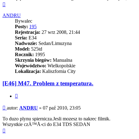
Na
górę
ANDRU
Bywalec
Posty:
195
Rejestracja:
27 wrz 2008, 21:44
Seria:
E34
Nadwozie:
Sedan/Limuzyna
Model:
525td
Rocznik:
1995
Skrzynia biegów:
Manualna
Województwo:
Wielkopolskie
Lokalizacja:
Kaliszfornia City
[E46] M47. Problem z temperatura.
Cytuj
Post
autor:
ANDRU
»
07 paź 2010, 23:05
To duzo plynu spiernicza.Jesli mozesz to nakrec filmik.
Wszystkie czÄ™Å›ci do E34 TDS SEDAN
Na
górę