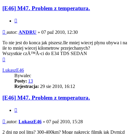
[E46] M47. Problem z temperatura.
Cytuj
Post
autor:
ANDRU
»
07 paź 2010, 12:30
To nie jest do konca jak piszesz.Ile mniej wiecej plynu ubywa i na
ile to mniej wiecej kilometrow przejechanych?
Wszystkie czÄ™Å›ci do E34 TDS SEDAN
Na
górę
LukaszE46
Bywalec
Posty:
13
Rejestracja:
29 sie 2010, 16:12
[E46] M47. Problem z temperatura.
Cytuj
Post
autor:
LukaszE46
»
07 paź 2010, 15:28
2 dni np pol litra? 300-400km? Moge nakrecic filmik jak Dymi;d