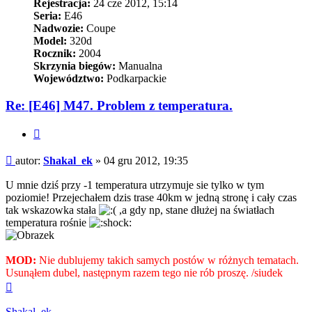
Rejestracja:
24 cze 2012, 15:14
Seria:
E46
Nadwozie:
Coupe
Model:
320d
Rocznik:
2004
Skrzynia biegów:
Manualna
Województwo:
Podkarpackie
Re: [E46] M47. Problem z temperatura.
Cytuj
Post
autor:
Shakal_ek
»
04 gru 2012, 19:35
U mnie dziś przy -1 temperatura utrzymuje sie tylko w tym
poziomie! Przejechałem dzis trase 40km w jedną stronę i cały czas
tak wskazowka stała
,a gdy np, stane dłużej na światłach
temperatura rośnie
MOD:
Nie dublujemy takich samych postów w różnych tematach.
Usunąłem dubel, następnym razem tego nie rób proszę. /siudek
Na
górę
Shakal_ek