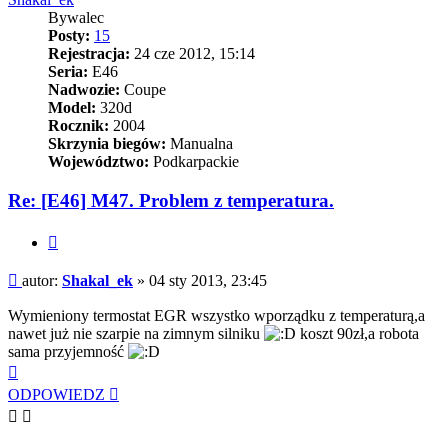
Bywalec
Posty:
15
Rejestracja:
24 cze 2012, 15:14
Seria:
E46
Nadwozie:
Coupe
Model:
320d
Rocznik:
2004
Skrzynia biegów:
Manualna
Województwo:
Podkarpackie
Re: [E46] M47. Problem z temperatura.
Cytuj
Post
autor:
Shakal_ek
»
04 sty 2013, 23:45
Wymieniony termostat EGR wszystko wporządku z temperaturą,a
nawet już nie szarpie na zimnym silniku
koszt 90zł,a robota
sama przyjemność
Na
górę
ODPOWIEDZ