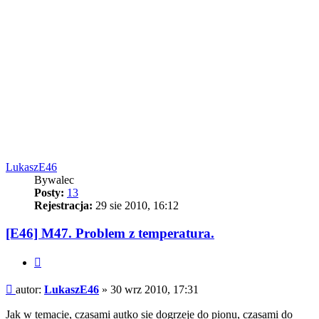
LukaszE46
Bywalec
Posty:
13
Rejestracja:
29 sie 2010, 16:12
[E46] M47. Problem z temperatura.
Cytuj
Post
autor:
LukaszE46
»
30 wrz 2010, 17:31
Jak w temacie, czasami autko sie dogrzeje do pionu, czasami do