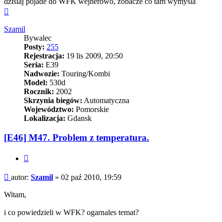
dzisiaj pojade do WFK wejherowo, zobacze co tam wymysla
Na
górę
Szamil
Bywalec
Posty:
255
Rejestracja:
19 lis 2009, 20:50
Seria:
E39
Nadwozie:
Touring/Kombi
Model:
530d
Rocznik:
2002
Skrzynia biegów:
Automatyczna
Województwo:
Pomorskie
Lokalizacja:
Gdansk
[E46] M47. Problem z temperatura.
Cytuj
Post
autor:
Szamil
»
02 paź 2010, 19:59
Witam,
i co powiedzieli w WFK? ogarnales temat?