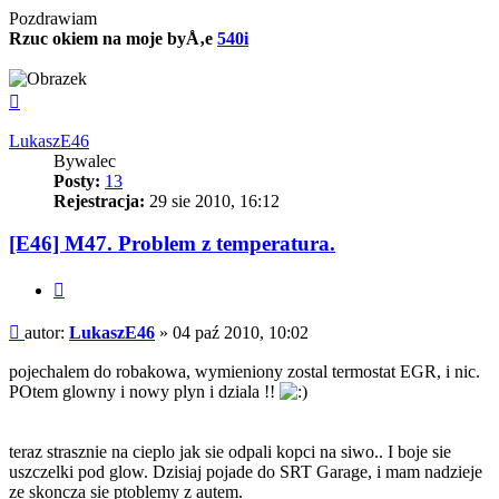
Pozdrawiam
Rzuc okiem na moje byÅ‚e
540i
Na
górę
LukaszE46
Bywalec
Posty:
13
Rejestracja:
29 sie 2010, 16:12
[E46] M47. Problem z temperatura.
Cytuj
Post
autor:
LukaszE46
»
04 paź 2010, 10:02
pojechalem do robakowa, wymieniony zostal termostat EGR, i nic.
POtem glowny i nowy plyn i dziala !!
teraz strasznie na cieplo jak sie odpali kopci na siwo.. I boje sie
uszczelki pod glow. Dzisiaj pojade do SRT Garage, i mam nadzieje
ze skoncza sie ptoblemy z autem.