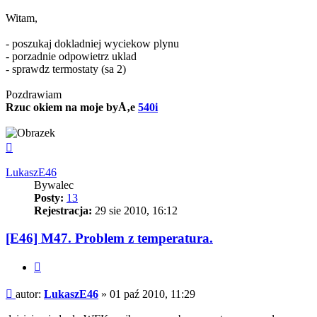
Witam,
- poszukaj dokladniej wyciekow plynu
- porzadnie odpowietrz uklad
- sprawdz termostaty (sa 2)
Pozdrawiam
Rzuc okiem na moje byÅ‚e
540i
Na
górę
LukaszE46
Bywalec
Posty:
13
Rejestracja:
29 sie 2010, 16:12
[E46] M47. Problem z temperatura.
Cytuj
Post
autor:
LukaszE46
»
01 paź 2010, 11:29