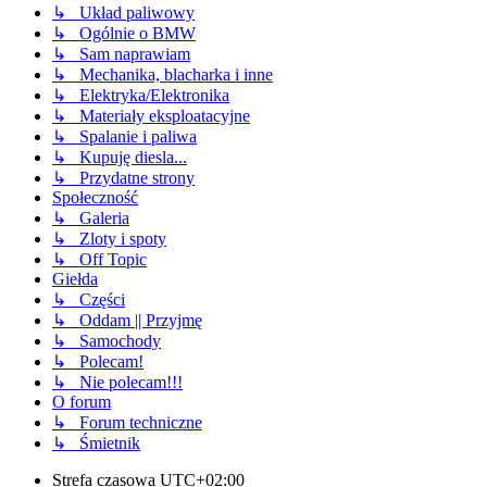
↳ Układ paliwowy
↳ Ogólnie o BMW
↳ Sam naprawiam
↳ Mechanika, blacharka i inne
↳ Elektryka/Elektronika
↳ Materiały eksploatacyjne
↳ Spalanie i paliwa
↳ Kupuję diesla...
↳ Przydatne strony
Społeczność
↳ Galeria
↳ Zloty i spoty
↳ Off Topic
Giełda
↳ Części
↳ Oddam || Przyjmę
↳ Samochody
↳ Polecam!
↳ Nie polecam!!!
O forum
↳ Forum techniczne
↳ Śmietnik
Strefa czasowa
UTC+02:00