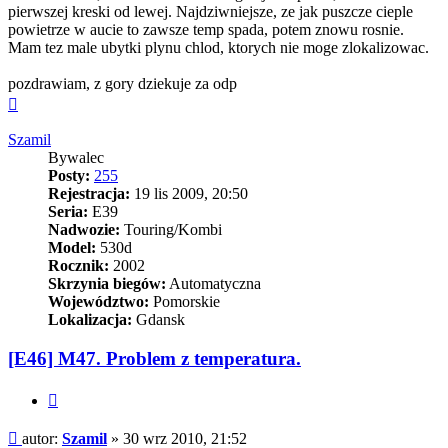
pierwszej kreski od lewej. Najdziwniejsze, ze jak puszcze cieple
powietrze w aucie to zawsze temp spada, potem znowu rosnie.
Mam tez male ubytki plynu chlod, ktorych nie moge zlokalizowac.
pozdrawiam, z gory dziekuje za odp
Na
górę
Szamil
Bywalec
Posty:
255
Rejestracja:
19 lis 2009, 20:50
Seria:
E39
Nadwozie:
Touring/Kombi
Model:
530d
Rocznik:
2002
Skrzynia biegów:
Automatyczna
Województwo:
Pomorskie
Lokalizacja:
Gdansk
[E46] M47. Problem z temperatura.
Cytuj
Post
autor:
Szamil
»
30 wrz 2010, 21:52