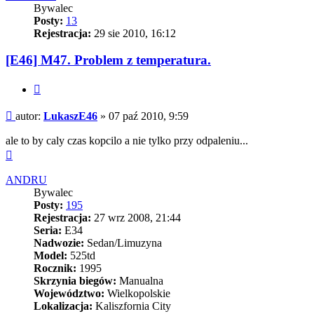
Bywalec
Posty:
13
Rejestracja:
29 sie 2010, 16:12
[E46] M47. Problem z temperatura.
Cytuj
Post
autor:
LukaszE46
»
07 paź 2010, 9:59
ale to by caly czas kopcilo a nie tylko przy odpaleniu...
Na
górę
ANDRU
Bywalec
Posty:
195
Rejestracja:
27 wrz 2008, 21:44
Seria:
E34
Nadwozie:
Sedan/Limuzyna
Model:
525td
Rocznik:
1995
Skrzynia biegów:
Manualna
Województwo:
Wielkopolskie
Lokalizacja:
Kaliszfornia City