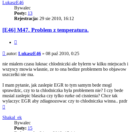
LukaszE46
Bywalec
Posty:
13
Rejestracja:
29 sie 2010, 16:12
[E46] M47. Problem z temperatura.
Cytuj
Post
autor:
LukaszE46
»
08 paź 2010, 0:25
nie mialem czasu luknac chlodniczki ale bylerm w kilku miejscach i
wszyscy mowia wlasnie, ze to ona bedize problemem bo objawow
uszczelki nie ma.
I mam pytanie, jak zaslepie EGR to tym samym bede mogl
sprawdzic, czy to ta chlodniczka byla problemem nie? I czy bede
musial zaslepic blaszka czy tylko rurke od cisnienia? Chce tak
wylaczyc EGR aby zdiagnozowac czy to chlodniczka winna.. pzdr
Na
górę
Shakal_ek
Bywalec
Posty:
15