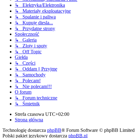
↳ Elektryka/Elektronika
↳ Materiały eksploatacyjne
↳ Spalanie i paliwa
↳ Kupuję diesla...
↳ Przydatne strony
Społeczność
↳ Galeria
↳ Zloty i spoty
↳ Off Topic
Giełda
↳ Części
↳ Oddam || Przyjmę
↳ Samochody
↳ Polecam!
↳ Nie polecam!!!
O forum
↳ Forum techniczne
↳ Śmietnik
Strefa czasowa
UTC+02:00
Strona główna
Technologię dostarcza
phpBB
® Forum Software © phpBB Limited
Polski pakiet językowy dostarcza
phpBB.pl