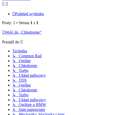
Podgląd wydruku
Posty: 1 • Strona
1
z
1
Wróć do „Chłodzenie”
Przejdź do
Technika
↳ Common Rail
↳ Ogólne
↳ Chłodzenie
↳ Turbo
↳ Układ paliwowy
↳ TDS
↳ Ogólne
↳ Chłodzenie
↳ Turbo
↳ Układ paliwowy
↳ Ogólnie o BMW
↳ Sam naprawiam
↳ Mechanika, blacharka i inne