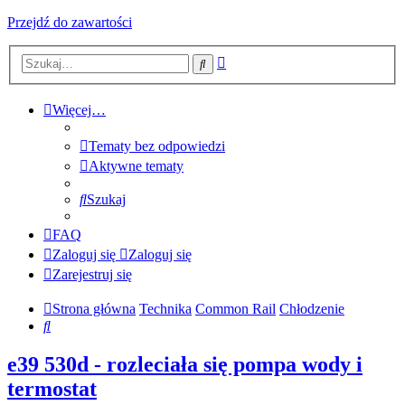
Przejdź do zawartości
Wyszukiwanie
Szukaj
zaawansowane
Więcej…
Tematy bez odpowiedzi
Aktywne tematy
Szukaj
FAQ
Zaloguj się
Zaloguj się
Zarejestruj się
Strona główna
Technika
Common Rail
Chłodzenie
Szukaj
e39 530d - rozleciała się pompa wody i
termostat