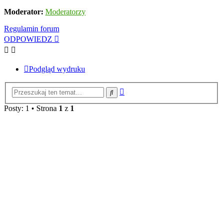
Moderator:
Moderatorzy
Regulamin forum
ODPOWIEDZ
Podgląd wydruku
Wyszukiwanie
Szukaj
zaawansowane
Posty: 1 • Strona
1
z
1