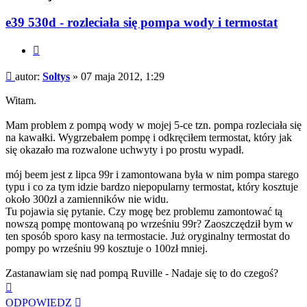
e39 530d - rozleciała się pompa wody i termostat
Cytuj
Post
autor:
Soltys
»
07 maja 2012, 1:29
Witam.
Mam problem z pompą wody w mojej 5-ce tzn. pompa rozleciała się
na kawałki. Wygrzebałem pompę i odkręciłem termostat, który jak
się okazało ma rozwalone uchwyty i po prostu wypadł.
mój beem jest z lipca 99r i zamontowana była w nim pompa starego
typu i co za tym idzie bardzo niepopularny termostat, który kosztuje
około 300zł a zamienników nie widu.
Tu pojawia się pytanie. Czy mogę bez problemu zamontować tą
nowszą pompę montowaną po wrześniu 99r? Zaoszczędził bym w
ten sposób sporo kasy na termostacie. Już oryginalny termostat do
pompy po wrześniu 99 kosztuje o 100zł mniej.
Zastanawiam się nad pompą Ruville - Nadaje się to do czegoś?
Na
górę
ODPOWIEDZ