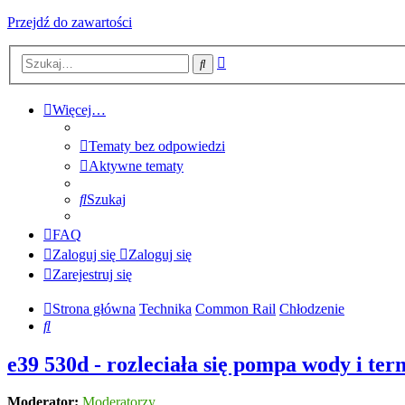
Przejdź do zawartości
Wyszukiwanie
Szukaj
zaawansowane
Więcej…
Tematy bez odpowiedzi
Aktywne tematy
Szukaj
FAQ
Zaloguj się
Zaloguj się
Zarejestruj się
Strona główna
Technika
Common Rail
Chłodzenie
Szukaj
e39 530d - rozleciała się pompa wody i ter
Moderator:
Moderatorzy