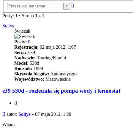
Wyszukiwanie
Szukaj
zaawansowane
Posty: 1 • Strona
1
z
1
Soltys
Świeżak
Posty:
0
Rejestracja:
02 maja 2012, 1:07
Seria:
E39
Nadwozie:
Touring/Kombi
Model:
530d
Rocznik:
1999
Skrzynia biegów:
Automatyczna
Województwo:
Mazowieckie
e39 530d - rozleciała się pompa wody i termostat
Cytuj
Post
autor:
Soltys
»
07 maja 2012, 1:29
Witam.