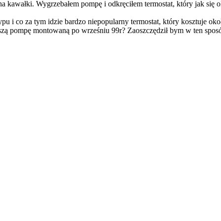
a kawałki. Wygrzebałem pompę i odkręciłem termostat, który jak się 
pu i co za tym idzie bardzo niepopularny termostat, który kosztuje ok
zą pompę montowaną po wrześniu 99r? Zaoszczędził bym w ten sposób 