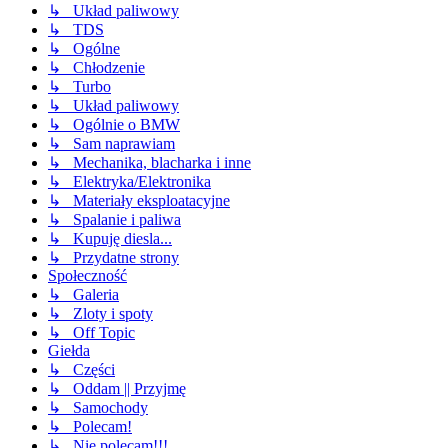
↳ Układ paliwowy
↳ TDS
↳ Ogólne
↳ Chłodzenie
↳ Turbo
↳ Układ paliwowy
↳ Ogólnie o BMW
↳ Sam naprawiam
↳ Mechanika, blacharka i inne
↳ Elektryka/Elektronika
↳ Materiały eksploatacyjne
↳ Spalanie i paliwa
↳ Kupuję diesla...
↳ Przydatne strony
Społeczność
↳ Galeria
↳ Zloty i spoty
↳ Off Topic
Giełda
↳ Części
↳ Oddam || Przyjmę
↳ Samochody
↳ Polecam!
↳ Nie polecam!!!