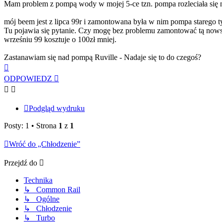
Mam problem z pompą wody w mojej 5-ce tzn. pompa rozleciała się n
mój beem jest z lipca 99r i zamontowana była w nim pompa starego ty
Tu pojawia się pytanie. Czy mogę bez problemu zamontować tą nows
wrześniu 99 kosztuje o 100zł mniej.
Zastanawiam się nad pompą Ruville - Nadaje się to do czegoś?
Na
górę
ODPOWIEDZ
Podgląd wydruku
Posty: 1 • Strona
1
z
1
Wróć do „Chłodzenie”
Przejdź do
Technika
↳ Common Rail
↳ Ogólne
↳ Chłodzenie
↳ Turbo