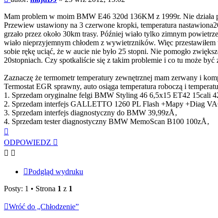
Mam problem w moim BMW E46 320d 136KM z 1999r. Nie działa p
Przewiew ustawiony na 3 czerwone kropki, temperatura nastawiona20 
grzało przez około 30km trasy. Później wiało tylko zimnym powietrze
wiało nieprzyjemnym chłodem z wywietrzników. Więc przestawiłem t
sobie rękę uciąć, że w aucie nie było 25 stopni. Nie pomogło zwiększe
20stopniach. Czy spotkaliście się z takim problemie i co tu może być 
Zaznaczę że termometr temperatury zewnętrznej mam zerwany i komp
Termostat EGR sprawny, auto osiąga temperatura roboczą i temperatur
1. Sprzedam oryginalne felgi BMW Styling 46 6,5x15 ET42 15cali 
2. Sprzedam interfejs GALLETTO 1260 PL Flash +Mapy +Diag V
3. Sprzedam interfejs diagnostyczny do BMW 39,99zÅ‚
4. Sprzedam tester diagnostyczny BMW MemoScan B100 100zÅ‚
Na
górę
ODPOWIEDZ
Podgląd wydruku
Posty: 1 • Strona
1
z
1
Wróć do „Chłodzenie”