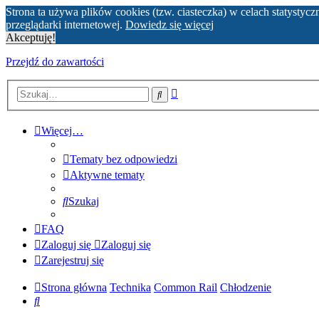
Strona ta używa plików cookies (tzw. ciasteczka) w celach statyst
przeglądarki internetowej.
Dowiedz się więcej
Akceptuję!
Przejdź do zawartości
Wyszukiwanie
Szukaj
zaawansowane
Więcej…
Tematy bez odpowiedzi
Aktywne tematy
Szukaj
FAQ
Zaloguj się
Zaloguj się
Zarejestruj się
Strona główna
Technika
Common Rail
Chłodzenie
Szukaj