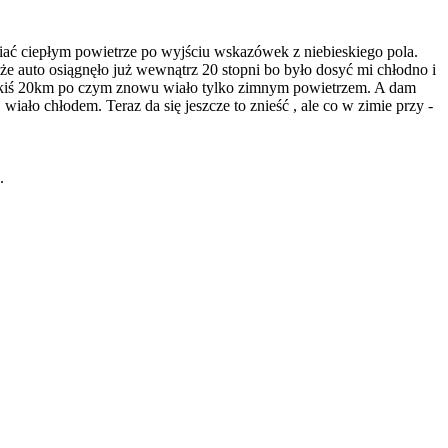
iać ciepłym powietrze po wyjściu wskazówek z niebieskiego pola.
że auto osiągnęło już wewnątrz 20 stopni bo było dosyć mi chłodno i
jakiś 20km po czym znowu wiało tylko zimnym powietrzem. A dam
wiało chłodem. Teraz da się jeszcze to znieść , ale co w zimie przy -
.