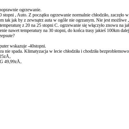
oprawnie ogrzewanie.
stopni , Auto. Z początku ogrzewanie normalnie chłodziło, zaczęło w
m tak jak by z zewnątrz auta w ogóle nie ogrzanym. Nie jest możliwe ,
emperaturę z 20 na 25 stopni C. ogrzewanie się włączyło znowu na 
nie nawet temperatury na 30 stopni, do końca trasy jakieś 100km dalej 
zepsute?
uter wskazuje -40stopni.
a nie spada. Klimatyzacja w lecie chłodziła i chodziła bezproblemowo
425zÅ‚
AG 49,99zÅ‚