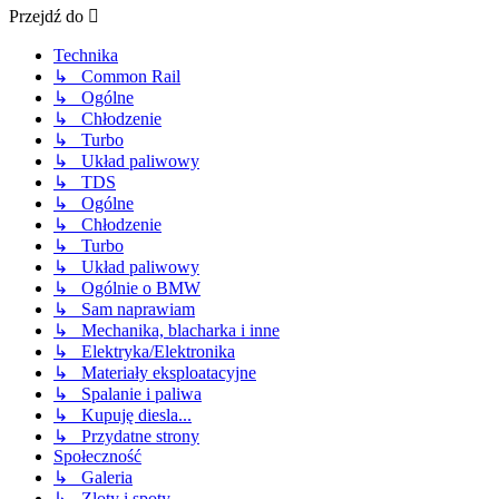
Przejdź do
Technika
↳ Common Rail
↳ Ogólne
↳ Chłodzenie
↳ Turbo
↳ Układ paliwowy
↳ TDS
↳ Ogólne
↳ Chłodzenie
↳ Turbo
↳ Układ paliwowy
↳ Ogólnie o BMW
↳ Sam naprawiam
↳ Mechanika, blacharka i inne
↳ Elektryka/Elektronika
↳ Materiały eksploatacyjne
↳ Spalanie i paliwa
↳ Kupuję diesla...
↳ Przydatne strony
Społeczność
↳ Galeria
↳ Zloty i spoty