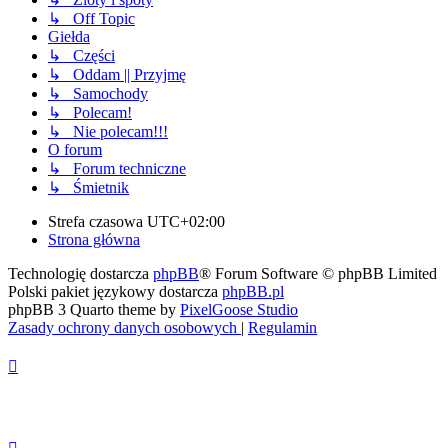
↳ Off Topic
Giełda
↳ Części
↳ Oddam || Przyjmę
↳ Samochody
↳ Polecam!
↳ Nie polecam!!!
O forum
↳ Forum techniczne
↳ Śmietnik
Strefa czasowa
UTC+02:00
Strona główna
Technologię dostarcza
phpBB
® Forum Software © phpBB Limited
Polski pakiet językowy dostarcza
phpBB.pl
phpBB 3 Quarto theme by
PixelGoose Studio
Zasady ochrony danych osobowych
|
Regulamin