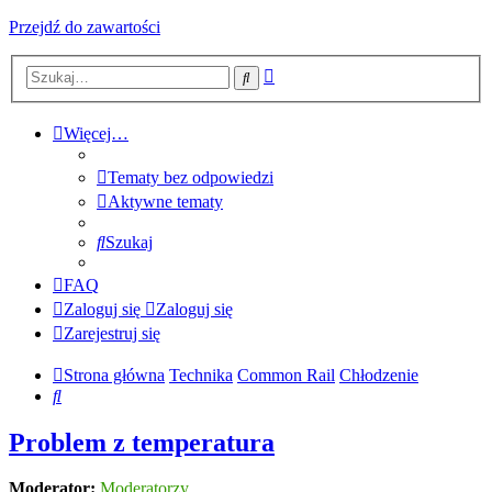
Przejdź do zawartości
Wyszukiwanie
Szukaj
zaawansowane
Więcej…
Tematy bez odpowiedzi
Aktywne tematy
Szukaj
FAQ
Zaloguj się
Zaloguj się
Zarejestruj się
Strona główna
Technika
Common Rail
Chłodzenie
Szukaj
Problem z temperatura
Moderator:
Moderatorzy