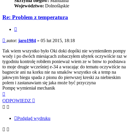
Skrzynia biegów:
Manualna
Województwo:
Dolnośląskie
Re: Problem z temperatura
Cytuj
Post
autor:
jaro1984
»
05 lut 2015, 18:18
Tak wiem wszystko było Oki doki dopóki nie wymieniłem pompy
wody i po dwóch miesiącach zobaczyłem ubytek oczywiście raz w
tygodniu kontrolę robiłem ponieważ wiem ze w bmw to podstawa
to moje drugie wcześniej e-34 a wracając do tematu oczywiście na
bagnecie ani na korku nie na smaków wszystko ok a temp na
jałowym biegu spada z pionu do pierwszej kreski za niebieskim
polem i zastanawiam się jaka może być przyczyna
Pompę wymieniał mechanik
Na
górę
ODPOWIEDZ
Podgląd wydruku