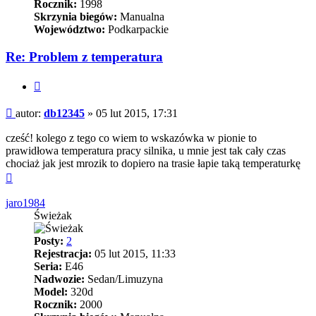
Rocznik:
1998
Skrzynia biegów:
Manualna
Województwo:
Podkarpackie
Re: Problem z temperatura
Cytuj
Post
autor:
db12345
»
05 lut 2015, 17:31
cześć! kolego z tego co wiem to wskazówka w pionie to
prawidłowa temperatura pracy silnika, u mnie jest tak cały czas
chociaż jak jest mrozik to dopiero na trasie łapie taką temperaturkę
Na
górę
jaro1984
Świeżak
Posty:
2
Rejestracja:
05 lut 2015, 11:33
Seria:
E46
Nadwozie:
Sedan/Limuzyna
Model:
320d
Rocznik:
2000