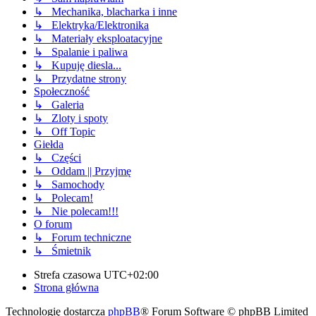
↳ Mechanika, blacharka i inne
↳ Elektryka/Elektronika
↳ Materiały eksploatacyjne
↳ Spalanie i paliwa
↳ Kupuję diesla...
↳ Przydatne strony
Społeczność
↳ Galeria
↳ Zloty i spoty
↳ Off Topic
Giełda
↳ Części
↳ Oddam || Przyjmę
↳ Samochody
↳ Polecam!
↳ Nie polecam!!!
O forum
↳ Forum techniczne
↳ Śmietnik
Strefa czasowa
UTC+02:00
Strona główna
Technologię dostarcza
phpBB
® Forum Software © phpBB Limited