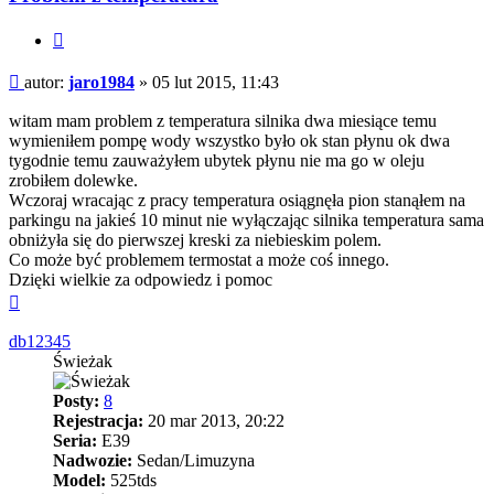
Cytuj
Post
autor:
jaro1984
»
05 lut 2015, 11:43
witam mam problem z temperatura silnika dwa miesiące temu
wymieniłem pompę wody wszystko było ok stan płynu ok dwa
tygodnie temu zauważyłem ubytek płynu nie ma go w oleju
zrobiłem dolewke.
Wczoraj wracając z pracy temperatura osiągnęła pion stanąłem na
parkingu na jakieś 10 minut nie wyłączając silnika temperatura sama
obniżyła się do pierwszej kreski za niebieskim polem.
Co może być problemem termostat a może coś innego.
Dzięki wielkie za odpowiedz i pomoc
Na
górę
db12345
Świeżak
Posty:
8
Rejestracja:
20 mar 2013, 20:22
Seria:
E39
Nadwozie:
Sedan/Limuzyna
Model:
525tds