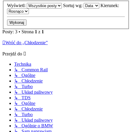
Wyświetl:
Sortuj wg:
Kierunek:
Posty: 3 • Strona
1
z
1
Wróć do „Chłodzenie”
Przejdź do
Technika
↳ Common Rail
↳ Ogólne
↳ Chłodzenie
↳ Turbo
↳ Układ paliwowy
↳ TDS
↳ Ogólne
↳ Chłodzenie
↳ Turbo
↳ Układ paliwowy
↳ Ogólnie o BMW
↳ Sam naprawiam