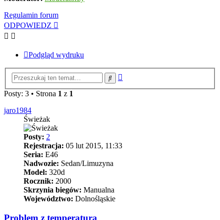
Regulamin forum
ODPOWIEDZ
Podgląd wydruku
Wyszukiwanie
Szukaj
zaawansowane
Posty: 3 • Strona
1
z
1
jaro1984
Świeżak
Posty:
2
Rejestracja:
05 lut 2015, 11:33
Seria:
E46
Nadwozie:
Sedan/Limuzyna
Model:
320d
Rocznik:
2000
Skrzynia biegów:
Manualna
Województwo:
Dolnośląskie
Problem z temperatura