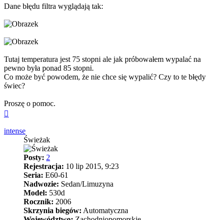
Dane błędu filtra wyglądają tak:
Tutaj temperatura jest 75 stopni ale jak próbowałem wypalać na
pewno była ponad 85 stopni.
Co może być powodem, że nie chce się wypalić? Czy to te błędy
świec?
Proszę o pomoc.
Na
górę
intense
Świeżak
Posty:
2
Rejestracja:
10 lip 2015, 9:23
Seria:
E60-61
Nadwozie:
Sedan/Limuzyna
Model:
530d
Rocznik:
2006
Skrzynia biegów:
Automatyczna
Województwo:
Zachodniopomorskie