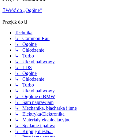
Wróć do „Ogólne”
Przejdź do
Technika
↳ Common Rail
↳ Ogólne
↳ Chłodzenie
↳ Turbo
↳ Układ paliwowy
↳ TDS
↳ Ogólne
↳ Chłodzenie
↳ Turbo
↳ Układ paliwowy
↳ Ogólnie o BMW
↳ Sam naprawiam
↳ Mechanika, blacharka i inne
↳ Elektryka/Elektronika
↳ Materiały eksploatacyjne
↳ Spalanie i paliwa
↳ Kupuję diesla...