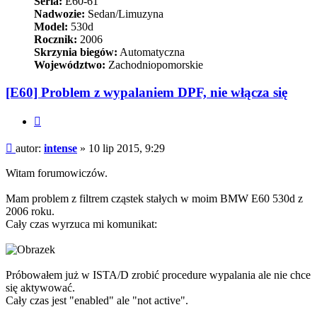
Seria:
E60-61
Nadwozie:
Sedan/Limuzyna
Model:
530d
Rocznik:
2006
Skrzynia biegów:
Automatyczna
Województwo:
Zachodniopomorskie
[E60] Problem z wypalaniem DPF, nie włącza się
Cytuj
Post
autor:
intense
»
10 lip 2015, 9:29
Witam forumowiczów.
Mam problem z filtrem cząstek stałych w moim BMW E60 530d z
2006 roku.
Cały czas wyrzuca mi komunikat:
Próbowałem już w ISTA/D zrobić procedure wypalania ale nie chce
się aktywować.
Cały czas jest "enabled" ale "not active".