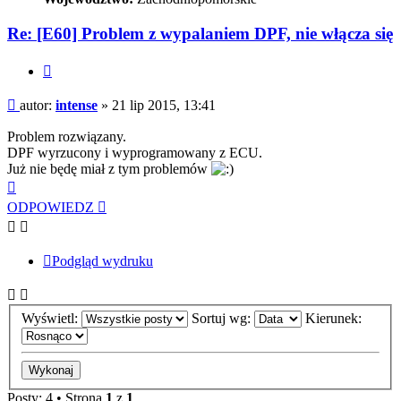
Re: [E60] Problem z wypalaniem DPF, nie włącza się
Cytuj
Post
autor:
intense
»
21 lip 2015, 13:41
Problem rozwiązany.
DPF wyrzucony i wyprogramowany z ECU.
Już nie będę miał z tym problemów
Na
górę
ODPOWIEDZ
Podgląd wydruku
Wyświetl:
Sortuj wg:
Kierunek:
Posty: 4 • Strona
1
z
1