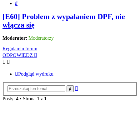
Szukaj
[E60] Problem z wypalaniem DPF, nie
włącza się
Moderator:
Moderatorzy
Regulamin forum
ODPOWIEDZ
Podgląd wydruku
Wyszukiwanie
Szukaj
zaawansowane
Posty: 4 • Strona
1
z
1