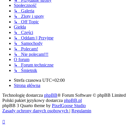
↳ Przydatne strony
Społeczność
↳ Galeria
↳ Zloty i spoty
↳ Off Topic
Giełda
↳ Części
↳ Oddam || Przyjmę
↳ Samochody
↳ Polecam!
↳ Nie polecam!!!
O forum
↳ Forum techniczne
↳ Śmietnik
Strefa czasowa
UTC+02:00
Strona główna
Technologię dostarcza
phpBB
® Forum Software © phpBB Limited
Polski pakiet językowy dostarcza
phpBB.pl
phpBB 3 Quarto theme by
PixelGoose Studio
Zasady ochrony danych osobowych
|
Regulamin