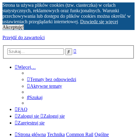
Strona ta używa plików cookies (tzw. ciasteczka) w celach
statystycznych, reklamowych oraz funkcjonalnych. Warunki
przechowywania lub dostępu do plików cookies można określić w
ustawieniach przeglądarki internetowej.
Dowiedz się więcej
Akceptuję!
Przejdź do zawartości
Wyszukiwanie
Szukaj
zaawansowane
Więcej…
Tematy bez odpowiedzi
Aktywne tematy
Szukaj
FAQ
Zaloguj się
Zaloguj się
Zarejestruj się
Strona główna
Technika
Common Rail
Ogólne